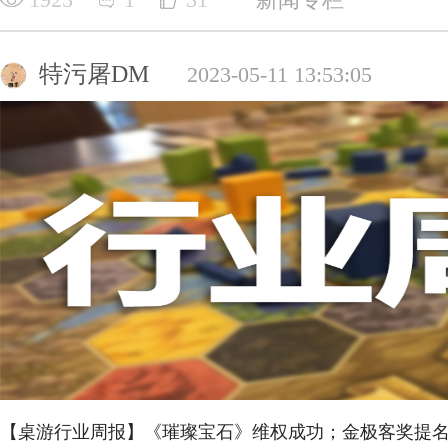
特污屠DM
2023-05-11 13:53:05
【桌游行业周报】《璀璨宝石》维权成功；金极客奖提