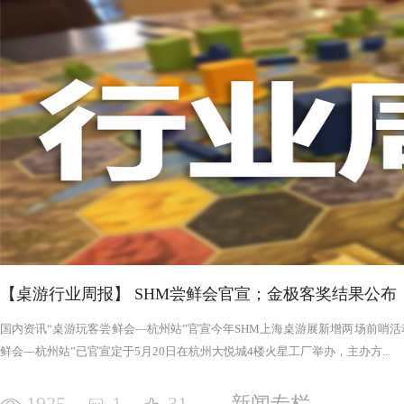
否进入罪恶的回合，鉴于次数有限以及是在英雄之后，这对于
雄在场上存活的时间推移，英雄会变得更强，为了不断重创英
日记录表，末日记录表上的数字越大，罪恶将会变得愈加难以
竭尽全力后，仍要凭着压倒性的力量夷平土地。 与罪恶相对应的，是英雄阵营。每一次游戏，会在众
多英雄中（基础是七个，扩展中还有二十个左右）选择七个组
的能力，也各有侧重，这一点的设计使游戏可玩度更高。然而
的危机，英雄的每次行动都需要深思熟虑，与队友的配合显得
英雄更是需要不断搜寻装备武装自己，然而每一轮的装备数量
英雄为了目标浴血奋战，然而行动有限，资源有限，英雄们唯
战、面对压力的人来说，英雄的阵营将让你沉浸于此。，而罪
我体验的六局里，只扮演了一次罪恶，大多数作为英雄时，面
游戏，不仅仅是挑战，而是它本身加入的运气因素和策略程度
实现的艰巨挑战。大家有机会确实值得尝试！
【桌游行业周报】 SHM尝鲜会官宣；金极客奖结果公布
国内资讯“桌游玩客尝鲜会—杭州站”官宣今年SHM上海桌游展新增两场前哨活动
鲜会—杭州站”已官宣定于5月20日在杭州大悦城4楼火星工厂举办，主办方...
1925
1
31
新闻专栏