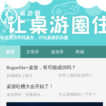
在这里找寻找桌友，讨论桌游的乐趣
首页
文章库
桌游库
商城
Roguelike+桌游，有可能成功吗？
世界上真的有龙吗？
在榻榻米上格斗
桌游吐槽大会开始了！
什么游戏能玩一千年？
桌游里的「灵魂译名」