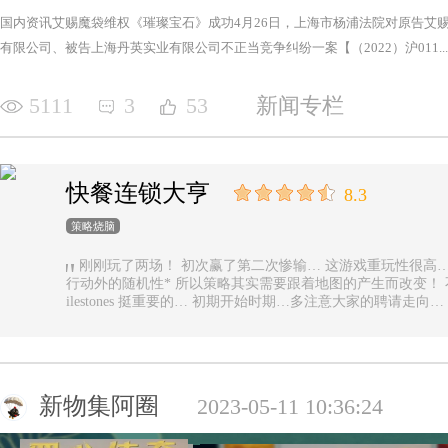
国内资讯艾赐魔袋维权《璀璨宝石》成功4月26日，上海市杨浦法院对原告艾
有限公司、被告上海丹英实业有限公司不正当竞争纠纷一案【（2022）沪011...
5111
3
53
新闻专栏
快餐连锁大亨
8.3
策略烧脑
刚刚玩了两场！ 初次赢了第二次惨输… 这游戏重玩性很高… 主要是唯一的随机性是地图… 除了玩家
行动外的随机性* 所以策略其实需要跟着地图的产生而改变！ 不能一直使用一样的科技书！ 然后记得m
ilestones 挺重要的… 初期开始时期…多注意大家的聘请走
新物集阿圈
2023-05-11 10:36:24