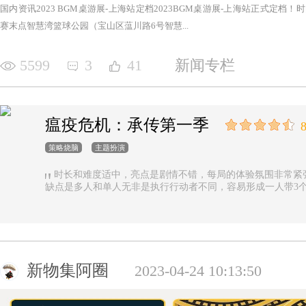
国内资讯2023 BGM桌游展-上海站定档2023BGM桌游展-上海站正式定档！时间：2
赛末点智慧湾篮球公园（宝山区蕰川路6号智慧...
5599
3
41
新闻专栏
瘟疫危机：承传第一季
8
策略烧脑
主题扮演
时长和难度适中，亮点是剧情不错，每局的体验氛围非常紧
缺点是多人和单人无非是执行行动者不同，容易形成一人带3
新物集阿圈
2023-04-24 10:13:50