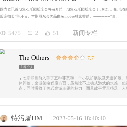
国内资讯首期集石乐园股东会将召开第一期集石乐园股东会于5月21日晚8点
股东抽奖”等环节。本期股东会奖品由Asmodee独家赞助。➖➖➖➖➖➖“桌...
5475
2
51
新闻专栏
The Others
7.7
主题扮演
七宗罪目前入手了五种罪恶和一个小队扩展以及天启扩展。
体评价，桌游策略程度方面，虽然比不上德式游戏的水准，但
点，同时吸收了美式桌游主题的魅力（而且故事背景很足，人
的优势（这一点，对于双方玩家都是，后文再做展开）。 游戏设定是一个玩家操控由一种罪恶组成的
阵营，与他挑选的一类追随者，展开对英雄的对抗，最终的目
后继之力时，便能取得胜利。七种罪恶，每一种罪恶都拥有着
种罪恶出现，却仍然能在整个地图上看到憎恶兽和追随者的身
事推进，化身降临，如若不慎，充满力量的化身必将索去英雄
特污屠DM
2023-05-16 18:40:40
罪恶中最有气势的，很不错，而作为拓展中的天启和天启四骑
家在游戏中不会拥有主动的回合，但绝不是大家想象中的被动