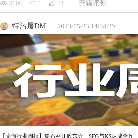
3506
1
31
开箱评测
特污屠DM
2023-05-23 14:34:29
【桌游行业周报】集石召开股东会；SFG与KS达成合作