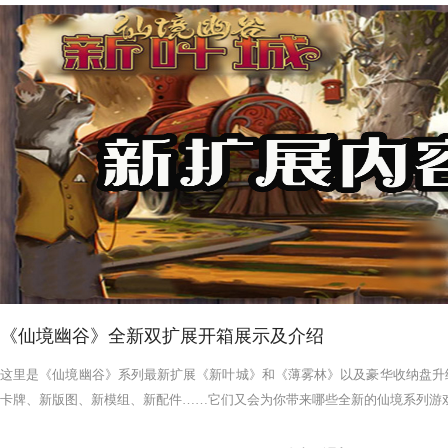
《仙境幽谷》全新双扩展开箱展示及介绍
这里是《仙境幽谷》系列最新扩展《新叶城》和《薄雾林》以及豪华收纳盘升
卡牌、新版图、新模组、新配件……它们又会为你带来哪些全新的仙境系列游戏体