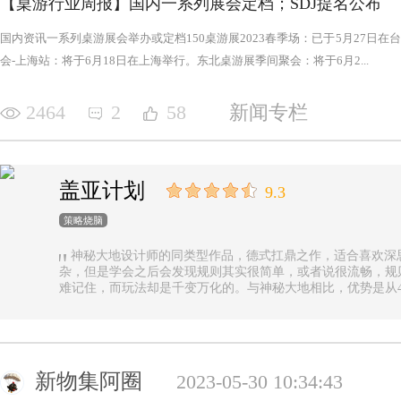
【桌游行业周报】国内一系列展会定档；SDJ提名公布
国内资讯一系列桌游展会举办或定档150桌游展2023春季场：已于5月27日
会-上海站：将于6月18日在上海举行。东北桌游展季间聚会：将于6月2...
2464
2
58
新闻专栏
盖亚计划
9.3
策略烧脑
神秘大地设计师的同类型作品，德式扛鼎之作，适合喜欢深
杂，但是学会之后会发现规则其实很简单，或者说很流畅，规
难记住，而玩法却是千变万化的。与神秘大地相比，优势是从4
异，随机地图虽然对平衡性稍有影响但增加的变化和思考量绝对值
n.online，这里有各种大佬等你们来吊打
新物集阿圈
2023-05-30 10:34:43