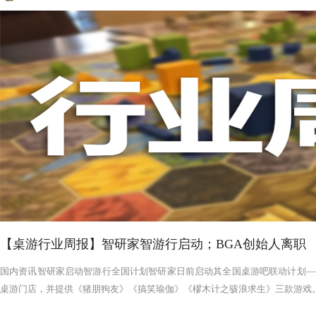
【桌游行业周报】智研家智游行启动；BGA创始人离职
国内资讯智研家启动智游行全国计划智研家日前启动其全国桌游吧联动计划——
桌游门店，并提供《猪朋狗友》《搞笑瑜伽》《樛木计之骇浪求生》三款游戏。智