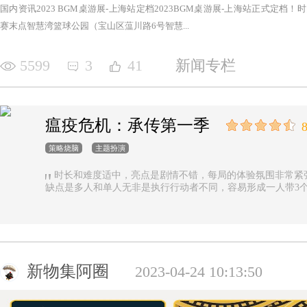
国内资讯2023 BGM桌游展-上海站定档2023BGM桌游展-上海站正式定档！时间：2
赛末点智慧湾篮球公园（宝山区蕰川路6号智慧...
5599
3
41
新闻专栏
瘟疫危机：承传第一季
8
策略烧脑
主题扮演
时长和难度适中，亮点是剧情不错，每局的体验氛围非常紧
缺点是多人和单人无非是执行行动者不同，容易形成一人带3
新物集阿圈
2023-04-24 10:13:50