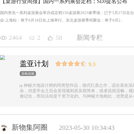
【桌游行业周报】国内一系列展会定档；SDJ提名公布
国内资讯一系列桌游展会举办或定档150桌游展2023春季场：已于5月27日
会-上海站：将于6月18日在上海举行。东北桌游展季间聚会：将于6月2...
2464
2
58
新闻专栏
盖亚计划
9.3
策略烧脑
神秘大地设计师的同类型作品，德式扛鼎之作，适合喜欢深
杂，但是学会之后会发现规则其实很简单，或者说很流畅，规
难记住，而玩法却是千变万化的。与神秘大地相比，优势是从4
异，随机地图虽然对平衡性稍有影响但增加的变化和思考量绝对值
n.online，这里有各种大佬等你们来吊打
新物集阿圈
2023-05-30 10:34:43