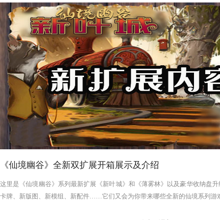
《仙境幽谷》全新双扩展开箱展示及介绍
这里是《仙境幽谷》系列最新扩展《新叶城》和《薄雾林》以及豪华收纳盘升
卡牌、新版图、新模组、新配件……它们又会为你带来哪些全新的仙境系列游戏体