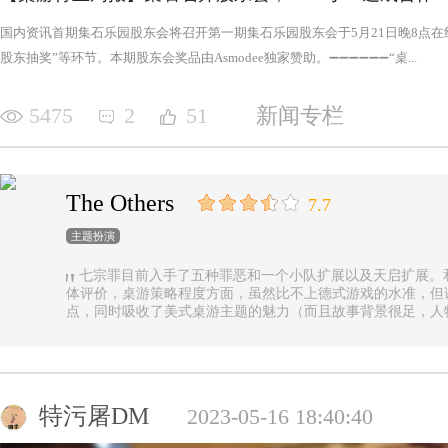
国内资讯首期集石乐园股东会将召开第一期集石乐园股东会于5月21日晚8点
股东抽奖”等环节。本期股东会奖品由Asmodee独家赞助。➖➖➖➖➖➖“桌...
5475
2
51
新闻专栏
The Others
7.7
主题扮演
七宗罪目前入手了五种罪恶和一个小队扩展以及天启扩展。
体评价，桌游策略程度方面，虽然比不上德式游戏的水准，但
点，同时吸收了美式桌游主题的魅力（而且故事背景很足，人
的优势（这一点，对于双方玩家都是，后文再做展开）。 游戏设定是一个玩家操控由一种罪恶组成的
阵营，与他挑选的一类追随者，展开对英雄的对抗，最终的目
后继之力时，便能取得胜利。七种罪恶，每一种罪恶都拥有着
种罪恶出现，却仍然能在整个地图上看到憎恶兽和追随者的身
事推进，化身降临，如若不慎，充满力量的化身必将索去英雄
特污屠DM
2023-05-16 18:40:40
罪恶中最有气势的，很不错，而作为拓展中的天启和天启四骑
家在游戏中不会拥有主动的回合，但绝不是大家想象中的被动