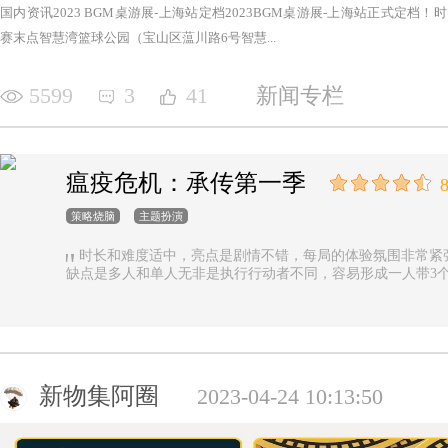
国内资讯2023 BGM桌游展-上海站定档2023BGM桌游展-上海站正式定档！时间：2
赛末点智慧湾篮球公园（宝山区蕰川路6号智慧...
5599
3
41
新闻专栏
瘟疫危机：承传第一季
8
策略烧脑
主题扮演
时长和难度适中，亮点是剧情不错，每局的体验氛围非常紧
缺点是多人和单人无非是执行行动者不同，容易形成一人带3
新物集阿圈
2023-04-24 10:13:50