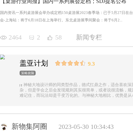
【桌游行业周报】国内一系列展会定档；SDJ提名公布
国内资讯一系列桌游展会举办或定档150桌游展2023春季场：已于5月27日
会-上海站：将于6月18日在上海举行。东北桌游展季间聚会：将于6月2...
2464
2
58
新闻专栏
盖亚计划
9.3
策略烧脑
神秘大地设计师的同类型作品，德式扛鼎之作，适合喜欢深
杂，但是学会之后会发现规则其实很简单，或者说很流畅，规
难记住，而玩法却是千变万化的。与神秘大地相比，优势是从4
异，随机地图虽然对平衡性稍有影响但增加的变化和思考量绝对值
n.online，这里有各种大佬等你们来吊打
新物集阿圈
2023-05-30 10:34:43