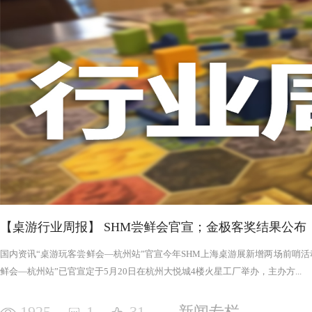
否进入罪恶的回合，鉴于次数有限以及是在英雄之后，这对于
雄在场上存活的时间推移，英雄会变得更强，为了不断重创英
日记录表，末日记录表上的数字越大，罪恶将会变得愈加难以
竭尽全力后，仍要凭着压倒性的力量夷平土地。 与罪恶相对应的，是英雄阵营。每一次游戏，会在众
多英雄中（基础是七个，扩展中还有二十个左右）选择七个组
的能力，也各有侧重，这一点的设计使游戏可玩度更高。然而
的危机，英雄的每次行动都需要深思熟虑，与队友的配合显得
英雄更是需要不断搜寻装备武装自己，然而每一轮的装备数量
英雄为了目标浴血奋战，然而行动有限，资源有限，英雄们唯
战、面对压力的人来说，英雄的阵营将让你沉浸于此。，而罪
我体验的六局里，只扮演了一次罪恶，大多数作为英雄时，面
游戏，不仅仅是挑战，而是它本身加入的运气因素和策略程度
实现的艰巨挑战。大家有机会确实值得尝试！
【桌游行业周报】 SHM尝鲜会官宣；金极客奖结果公布
国内资讯“桌游玩客尝鲜会—杭州站”官宣今年SHM上海桌游展新增两场前哨活动
鲜会—杭州站”已官宣定于5月20日在杭州大悦城4楼火星工厂举办，主办方...
1925
1
31
新闻专栏