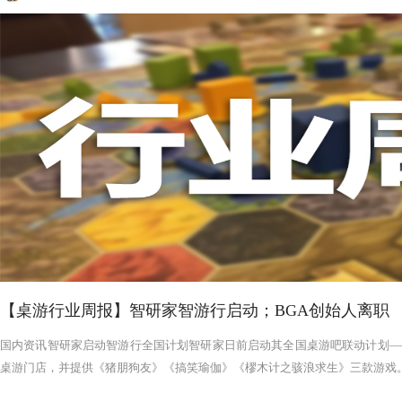
【桌游行业周报】智研家智游行启动；BGA创始人离职
国内资讯智研家启动智游行全国计划智研家日前启动其全国桌游吧联动计划——
桌游门店，并提供《猪朋狗友》《搞笑瑜伽》《樛木计之骇浪求生》三款游戏。智