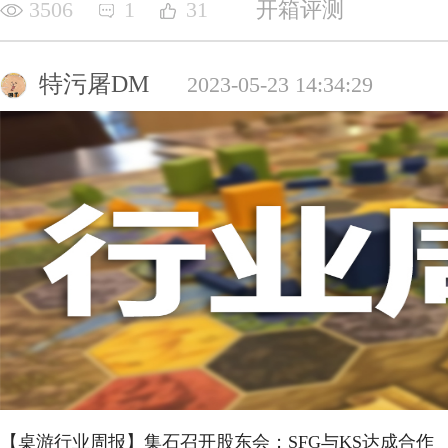
3506
1
31
开箱评测
特污屠DM
2023-05-23 14:34:29
【桌游行业周报】集石召开股东会；SFG与KS达成合作