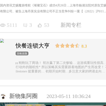
国内资讯艾赐魔袋维权《璀璨宝石》成功4月26日，上海市杨浦法院对原告艾
有限公司、被告上海丹英实业有限公司不正当竞争纠纷一案【（2022）沪011...
5111
3
53
新闻专栏
快餐连锁大亨
8.3
策略烧脑
刚刚玩了两场！ 初次赢了第二次惨输… 这游戏重玩性很高… 主要是唯一的随机性是地图… 除了玩家
行动外的随机性* 所以策略其实需要跟着地图的产生而改变！ 不能一直使用一样的科技书！ 然后记得m
ilestones 挺重要的… 初期开始时期…多注意大家的聘请走
新物集阿圈
2023-05-11 10:36:24