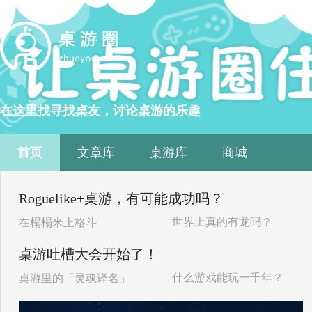
在这里找寻找桌友，讨论桌游的乐趣
首页
文章库
桌游库
商城
Roguelike+桌游，有可能成功吗？
世界上真的有龙吗？
在榻榻米上格斗
桌游吐槽大会开始了！
什么游戏能玩一千年？
桌游里的「灵魂译名」