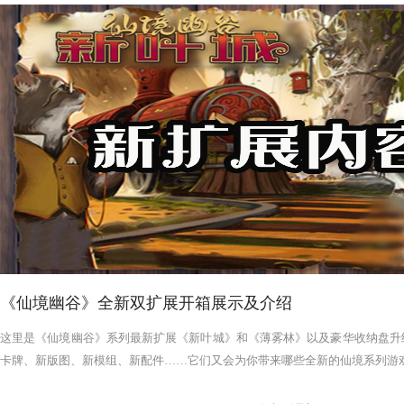
《仙境幽谷》全新双扩展开箱展示及介绍
这里是《仙境幽谷》系列最新扩展《新叶城》和《薄雾林》以及豪华收纳盘升
卡牌、新版图、新模组、新配件……它们又会为你带来哪些全新的仙境系列游戏体