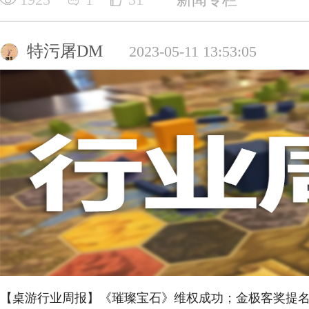
特污屠DM
2023-05-11 13:53:05
【桌游行业周报】《璀璨宝石》维权成功；金极客奖提