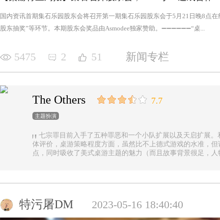
国内资讯首期集石乐园股东会将召开第一期集石乐园股东会于5月21日晚8点
股东抽奖”等环节。本期股东会奖品由Asmodee独家赞助。➖➖➖➖➖➖“桌...
5475
2
51
新闻专栏
The Others
7.7
主题扮演
七宗罪目前入手了五种罪恶和一个小队扩展以及天启扩展。
体评价，桌游策略程度方面，虽然比不上德式游戏的水准，但
点，同时吸收了美式桌游主题的魅力（而且故事背景很足，人
的优势（这一点，对于双方玩家都是，后文再做展开）。 游戏设定是一个玩家操控由一种罪恶组成的
阵营，与他挑选的一类追随者，展开对英雄的对抗，最终的目
后继之力时，便能取得胜利。七种罪恶，每一种罪恶都拥有着
种罪恶出现，却仍然能在整个地图上看到憎恶兽和追随者的身
事推进，化身降临，如若不慎，充满力量的化身必将索去英雄
特污屠DM
2023-05-16 18:40:40
罪恶中最有气势的，很不错，而作为拓展中的天启和天启四骑
家在游戏中不会拥有主动的回合，但绝不是大家想象中的被动