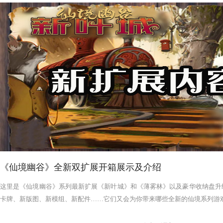
《仙境幽谷》全新双扩展开箱展示及介绍
这里是《仙境幽谷》系列最新扩展《新叶城》和《薄雾林》以及豪华收纳盘升
卡牌、新版图、新模组、新配件……它们又会为你带来哪些全新的仙境系列游戏体