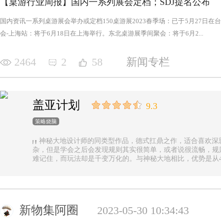
【桌游行业周报】国内一系列展会定档；SDJ提名公布
国内资讯一系列桌游展会举办或定档150桌游展2023春季场：已于5月27日
会-上海站：将于6月18日在上海举行。东北桌游展季间聚会：将于6月2...
2464
2
58
新闻专栏
盖亚计划
9.3
策略烧脑
神秘大地设计师的同类型作品，德式扛鼎之作，适合喜欢深
杂，但是学会之后会发现规则其实很简单，或者说很流畅，规
难记住，而玩法却是千变万化的。与神秘大地相比，优势是从4
异，随机地图虽然对平衡性稍有影响但增加的变化和思考量绝对值
n.online，这里有各种大佬等你们来吊打
新物集阿圈
2023-05-30 10:34:43