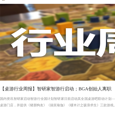
【桌游行业周报】智研家智游行启动；BGA创始人离职
国内资讯智研家启动智游行全国计划智研家日前启动其全国桌游吧联动计划——
桌游门店，并提供《猪朋狗友》《搞笑瑜伽》《樛木计之骇浪求生》三款游戏。智