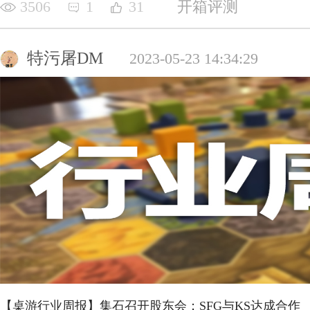
3506
1
31
开箱评测
特污屠DM
2023-05-23 14:34:29
【桌游行业周报】集石召开股东会；SFG与KS达成合作