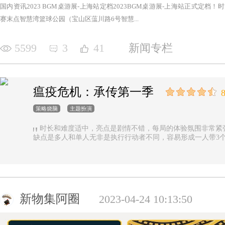
国内资讯2023 BGM桌游展-上海站定档2023BGM桌游展-上海站正式定档！时间：2
赛末点智慧湾篮球公园（宝山区蕰川路6号智慧...
5599
3
41
新闻专栏
瘟疫危机：承传第一季
8
策略烧脑
主题扮演
时长和难度适中，亮点是剧情不错，每局的体验氛围非常紧
缺点是多人和单人无非是执行行动者不同，容易形成一人带3
新物集阿圈
2023-04-24 10:13:50