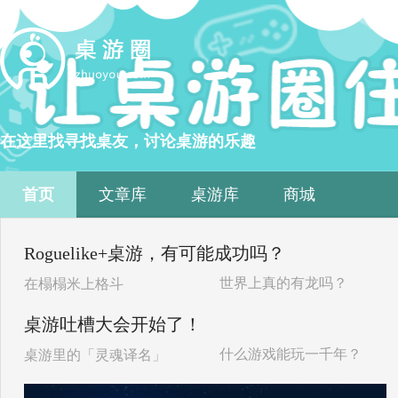
在这里找寻找桌友，讨论桌游的乐趣
首页
文章库
桌游库
商城
Roguelike+桌游，有可能成功吗？
世界上真的有龙吗？
在榻榻米上格斗
桌游吐槽大会开始了！
什么游戏能玩一千年？
桌游里的「灵魂译名」