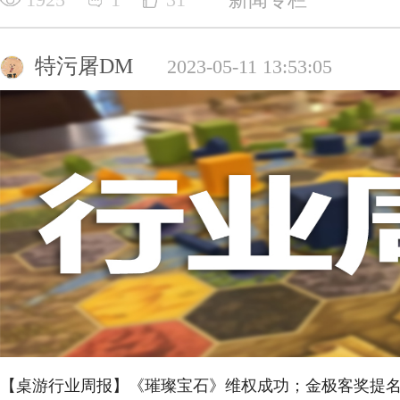
特污屠DM
2023-05-11 13:53:05
【桌游行业周报】《璀璨宝石》维权成功；金极客奖提