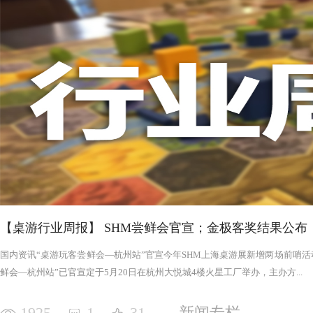
否进入罪恶的回合，鉴于次数有限以及是在英雄之后，这对于
雄在场上存活的时间推移，英雄会变得更强，为了不断重创英
日记录表，末日记录表上的数字越大，罪恶将会变得愈加难以
竭尽全力后，仍要凭着压倒性的力量夷平土地。 与罪恶相对应的，是英雄阵营。每一次游戏，会在众
多英雄中（基础是七个，扩展中还有二十个左右）选择七个组
的能力，也各有侧重，这一点的设计使游戏可玩度更高。然而
的危机，英雄的每次行动都需要深思熟虑，与队友的配合显得
英雄更是需要不断搜寻装备武装自己，然而每一轮的装备数量
英雄为了目标浴血奋战，然而行动有限，资源有限，英雄们唯
战、面对压力的人来说，英雄的阵营将让你沉浸于此。，而罪
我体验的六局里，只扮演了一次罪恶，大多数作为英雄时，面
游戏，不仅仅是挑战，而是它本身加入的运气因素和策略程度
实现的艰巨挑战。大家有机会确实值得尝试！
【桌游行业周报】 SHM尝鲜会官宣；金极客奖结果公布
国内资讯“桌游玩客尝鲜会—杭州站”官宣今年SHM上海桌游展新增两场前哨活动
鲜会—杭州站”已官宣定于5月20日在杭州大悦城4楼火星工厂举办，主办方...
1925
1
31
新闻专栏