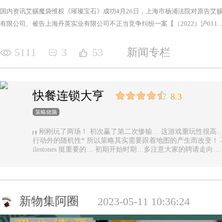
国内资讯艾赐魔袋维权《璀璨宝石》成功4月26日，上海市杨浦法院对原告艾
有限公司、被告上海丹英实业有限公司不正当竞争纠纷一案【（2022）沪011...
5111
3
53
新闻专栏
快餐连锁大亨
8.3
策略烧脑
刚刚玩了两场！ 初次赢了第二次惨输… 这游戏重玩性很高… 主要是唯一的随机性是地图… 除了玩家
行动外的随机性* 所以策略其实需要跟着地图的产生而改变！ 不能一直使用一样的科技书！ 然后记得m
ilestones 挺重要的… 初期开始时期…多注意大家的聘请走
新物集阿圈
2023-05-11 10:36:24