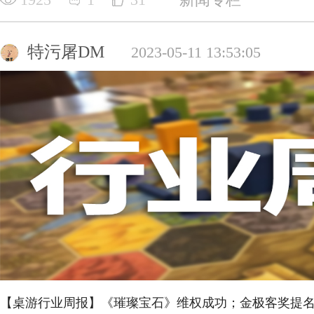
特污屠DM
2023-05-11 13:53:05
【桌游行业周报】《璀璨宝石》维权成功；金极客奖提