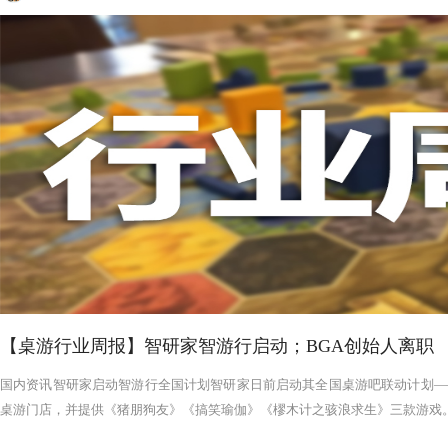
【桌游行业周报】智研家智游行启动；BGA创始人离职
国内资讯智研家启动智游行全国计划智研家日前启动其全国桌游吧联动计划——
桌游门店，并提供《猪朋狗友》《搞笑瑜伽》《樛木计之骇浪求生》三款游戏。智