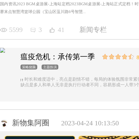
国内资讯2023 BGM桌游展-上海站定档2023BGM桌游展-上海站正式定档！时间：2
赛末点智慧湾篮球公园（宝山区蕰川路6号智慧...
5599
3
41
新闻专栏
瘟疫危机：承传第一季
8
策略烧脑
主题扮演
时长和难度适中，亮点是剧情不错，每局的体验氛围非常紧
缺点是多人和单人无非是执行行动者不同，容易形成一人带3
新物集阿圈
2023-04-24 10:13:50