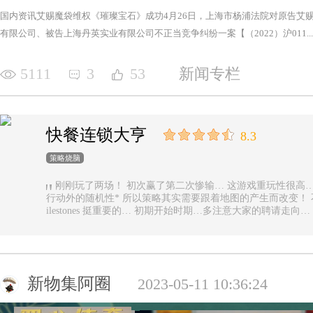
国内资讯艾赐魔袋维权《璀璨宝石》成功4月26日，上海市杨浦法院对原告艾
有限公司、被告上海丹英实业有限公司不正当竞争纠纷一案【（2022）沪011...
5111
3
53
新闻专栏
快餐连锁大亨
8.3
策略烧脑
刚刚玩了两场！ 初次赢了第二次惨输… 这游戏重玩性很高… 主要是唯一的随机性是地图… 除了玩家
行动外的随机性* 所以策略其实需要跟着地图的产生而改变！ 不能一直使用一样的科技书！ 然后记得m
ilestones 挺重要的… 初期开始时期…多注意大家的聘请走
新物集阿圈
2023-05-11 10:36:24