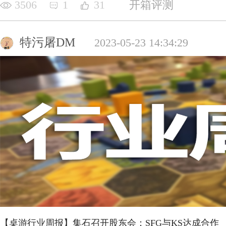
3506
1
31
开箱评测
特污屠DM
2023-05-23 14:34:29
【桌游行业周报】集石召开股东会；SFG与KS达成合作