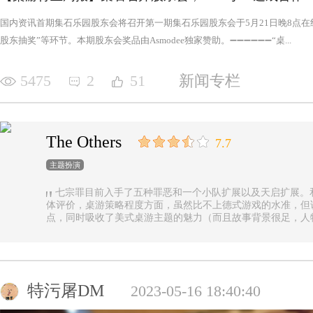
国内资讯首期集石乐园股东会将召开第一期集石乐园股东会于5月21日晚8点
股东抽奖”等环节。本期股东会奖品由Asmodee独家赞助。➖➖➖➖➖➖“桌...
5475
2
51
新闻专栏
The Others
7.7
主题扮演
七宗罪目前入手了五种罪恶和一个小队扩展以及天启扩展。
体评价，桌游策略程度方面，虽然比不上德式游戏的水准，但
点，同时吸收了美式桌游主题的魅力（而且故事背景很足，人
的优势（这一点，对于双方玩家都是，后文再做展开）。 游戏设定是一个玩家操控由一种罪恶组成的
阵营，与他挑选的一类追随者，展开对英雄的对抗，最终的目
后继之力时，便能取得胜利。七种罪恶，每一种罪恶都拥有着
种罪恶出现，却仍然能在整个地图上看到憎恶兽和追随者的身
事推进，化身降临，如若不慎，充满力量的化身必将索去英雄
特污屠DM
2023-05-16 18:40:40
罪恶中最有气势的，很不错，而作为拓展中的天启和天启四骑
家在游戏中不会拥有主动的回合，但绝不是大家想象中的被动