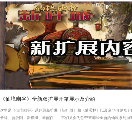
《仙境幽谷》全新双扩展开箱展示及介绍
这里是《仙境幽谷》系列最新扩展《新叶城》和《薄雾林》以及豪华收纳盘升
卡牌、新版图、新模组、新配件……它们又会为你带来哪些全新的仙境系列游戏体