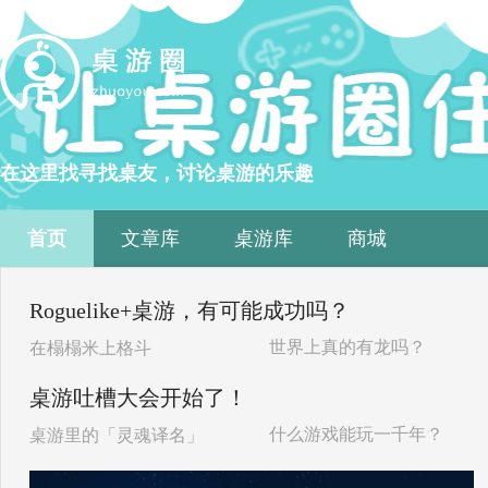
在这里找寻找桌友，讨论桌游的乐趣
首页
文章库
桌游库
商城
Roguelike+桌游，有可能成功吗？
世界上真的有龙吗？
在榻榻米上格斗
桌游吐槽大会开始了！
什么游戏能玩一千年？
桌游里的「灵魂译名」