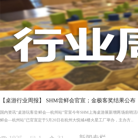
否进入罪恶的回合，鉴于次数有限以及是在英雄之后，这对于
雄在场上存活的时间推移，英雄会变得更强，为了不断重创英
日记录表，末日记录表上的数字越大，罪恶将会变得愈加难以
竭尽全力后，仍要凭着压倒性的力量夷平土地。 与罪恶相对应的，是英雄阵营。每一次游戏，会在众
多英雄中（基础是七个，扩展中还有二十个左右）选择七个组
的能力，也各有侧重，这一点的设计使游戏可玩度更高。然而
的危机，英雄的每次行动都需要深思熟虑，与队友的配合显得
英雄更是需要不断搜寻装备武装自己，然而每一轮的装备数量
英雄为了目标浴血奋战，然而行动有限，资源有限，英雄们唯
战、面对压力的人来说，英雄的阵营将让你沉浸于此。，而罪
我体验的六局里，只扮演了一次罪恶，大多数作为英雄时，面
游戏，不仅仅是挑战，而是它本身加入的运气因素和策略程度
实现的艰巨挑战。大家有机会确实值得尝试！
【桌游行业周报】 SHM尝鲜会官宣；金极客奖结果公布
国内资讯“桌游玩客尝鲜会—杭州站”官宣今年SHM上海桌游展新增两场前哨活动
鲜会—杭州站”已官宣定于5月20日在杭州大悦城4楼火星工厂举办，主办方...
1925
1
31
新闻专栏