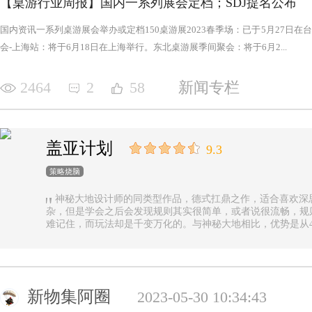
【桌游行业周报】国内一系列展会定档；SDJ提名公布
国内资讯一系列桌游展会举办或定档150桌游展2023春季场：已于5月27日
会-上海站：将于6月18日在上海举行。东北桌游展季间聚会：将于6月2...
2464
2
58
新闻专栏
盖亚计划
9.3
策略烧脑
神秘大地设计师的同类型作品，德式扛鼎之作，适合喜欢深
杂，但是学会之后会发现规则其实很简单，或者说很流畅，规
难记住，而玩法却是千变万化的。与神秘大地相比，优势是从4
异，随机地图虽然对平衡性稍有影响但增加的变化和思考量绝对值
n.online，这里有各种大佬等你们来吊打
新物集阿圈
2023-05-30 10:34:43