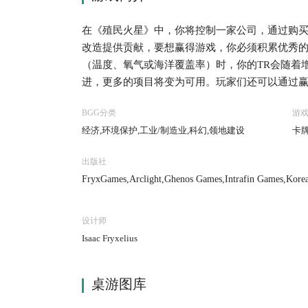
在《殖民火星》中，你将控制一家公司，通过购
改造提供贡献，要想赢得游戏，你必须积累优秀的
（温度、氧气或海洋覆盖率）时，你的TR会随着
进，更多的项目将变为可用。玩家们还可以通过赢
设、环境保护等等。 游戏流程十分简单，游戏回
BGG分类
游
阶段，在指令阶段，传递起始玩家标志并推进时
经济,环境保护,工业/制造业,科幻,领地建设
卡牌
行动阶段，玩家们轮流将执行1-2个行动，直至
产参数生产资源，并根据各自的TR获得收入。 当
出版社
（覆盖率9）、温度超过冰点（+8 ˚C）时，游戏
FryxGames,Arclight,Ghenos Games,Intrafin Games,Korea
于你的TR、你在版图上的板块、获得的奖励、达
MINDOK,MYBG Co., Ltd.,Rebel,Reflexshop,Schwerkraft
设计师
Isaac Fryxelius
桌游图库