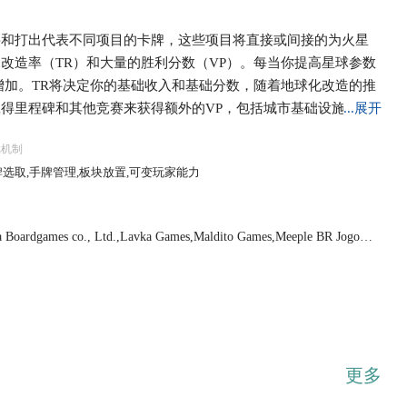
买和打出代表不同项目的卡牌，这些项目将直接或间接的为火星
改造率（TR）和大量的胜利分数（VP）。每当你提高星球参数
增加。TR将决定你的基础收入和基础分数，随着地球化改造的推
得里程碑和其他竞赛来获得额外的VP，包括城市基础设施的建
...展开
合将以时代来计量，每个时代分为指令、研发、行动、生产四个
戏机制
代标志，在研发阶段，玩家们将会获得新的卡牌，购买项目。在
选取,手牌管理,板块放置,可变玩家能力
所有玩家跳过。最后，在生产阶段，所有玩家根据玩家面板上的生
火星的氧气足够呼吸（14%），海洋足以创造类似地球的天气
将会结束。 游戏结束时，获得最多VP的玩家将获得胜利，VP来自
 Boardgames co., Ltd.,Lavka Games,Maldito Games,Meeple BR Jogos,
到的里程碑和你打出卡牌上的VP。
-Verlag,Stronghold Games
更多