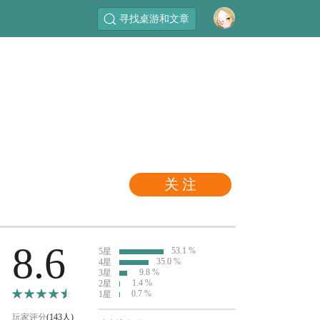
寻找桌游和文章
关 注
8.6
53.1 %
5星
35.0 %
4星
9.8 %
3星
1.4 %
2星
0.7 %
1星
玩家评分
(143人)