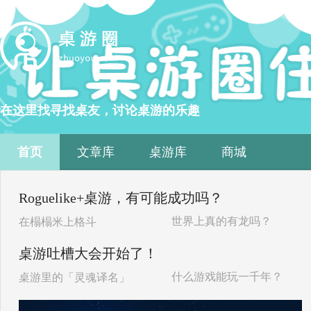
在这里找寻找桌友，讨论桌游的乐趣
首页
文章库
桌游库
商城
Roguelike+桌游，有可能成功吗？
世界上真的有龙吗？
在榻榻米上格斗
桌游吐槽大会开始了！
什么游戏能玩一千年？
桌游里的「灵魂译名」