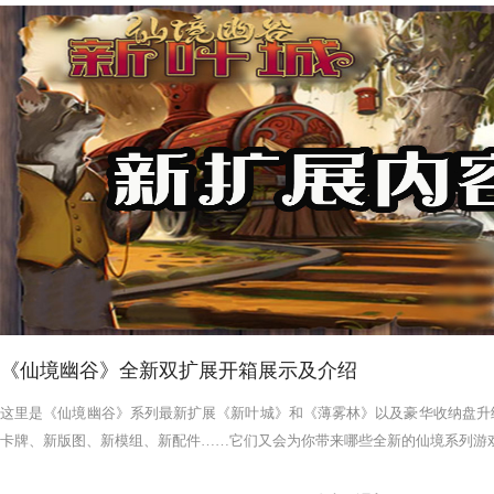
《仙境幽谷》全新双扩展开箱展示及介绍
这里是《仙境幽谷》系列最新扩展《新叶城》和《薄雾林》以及豪华收纳盘升
卡牌、新版图、新模组、新配件……它们又会为你带来哪些全新的仙境系列游戏体