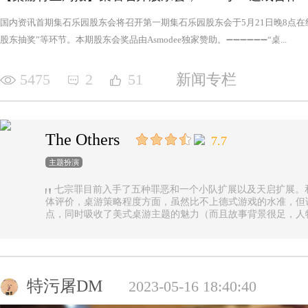
国内资讯首期集石乐园股东会将召开第一期集石乐园股东会于5月21日晚8点
股东抽奖”等环节。本期股东会奖品由Asmodee独家赞助。➖➖➖➖➖➖“桌...
5475
2
51
新闻专栏
The Others
7.7
主题扮演
七宗罪目前入手了五种罪恶和一个小队扩展以及天启扩展。
体评价，桌游策略程度方面，虽然比不上德式游戏的水准，但
点，同时吸收了美式桌游主题的魅力（而且故事背景很足，人
的优势（这一点，对于双方玩家都是，后文再做展开）。 游戏设定是一个玩家操控由一种罪恶组成的
阵营，与他挑选的一类追随者，展开对英雄的对抗，最终的目
后继之力时，便能取得胜利。七种罪恶，每一种罪恶都拥有着
种罪恶出现，却仍然能在整个地图上看到憎恶兽和追随者的身
事推进，化身降临，如若不慎，充满力量的化身必将索去英雄
特污屠DM
2023-05-16 18:40:40
罪恶中最有气势的，很不错，而作为拓展中的天启和天启四骑
家在游戏中不会拥有主动的回合，但绝不是大家想象中的被动