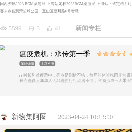
国内资讯2023 BGM桌游展-上海站定档2023BGM桌游展-上海站正式定档！时间：2
赛末点智慧湾篮球公园（宝山区蕰川路6号智慧...
5599
3
41
新闻专栏
瘟疫危机：承传第一季
8
策略烧脑
主题扮演
时长和难度适中，亮点是剧情不错，每局的体验氛围非常紧
缺点是多人和单人无非是执行行动者不同，容易形成一人带3
新物集阿圈
2023-04-24 10:13:50