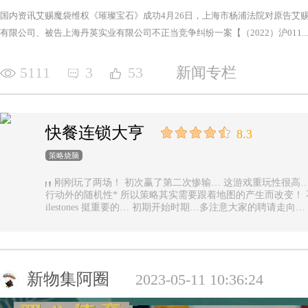
国内资讯艾赐魔袋维权《璀璨宝石》成功4月26日，上海市杨浦法院对原告艾
有限公司、被告上海丹英实业有限公司不正当竞争纠纷一案【（2022）沪011...
5111
3
53
新闻专栏
快餐连锁大亨
8.3
策略烧脑
刚刚玩了两场！ 初次赢了第二次惨输… 这游戏重玩性很高… 主要是唯一的随机性是地图… 除了玩家
行动外的随机性* 所以策略其实需要跟着地图的产生而改变！ 不能一直使用一样的科技书！ 然后记得m
ilestones 挺重要的… 初期开始时期…多注意大家的聘请走
新物集阿圈
2023-05-11 10:36:24