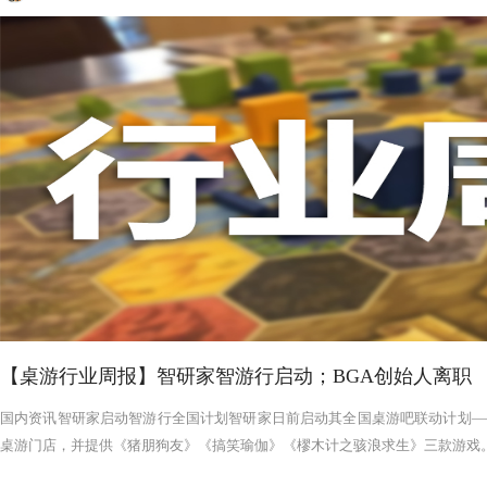
【桌游行业周报】智研家智游行启动；BGA创始人离职
国内资讯智研家启动智游行全国计划智研家日前启动其全国桌游吧联动计划——
桌游门店，并提供《猪朋狗友》《搞笑瑜伽》《樛木计之骇浪求生》三款游戏。智