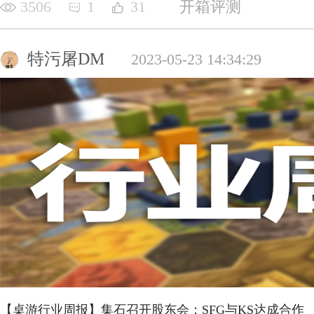
3506
1
31
开箱评测
特污屠DM
2023-05-23 14:34:29
【桌游行业周报】集石召开股东会；SFG与KS达成合作