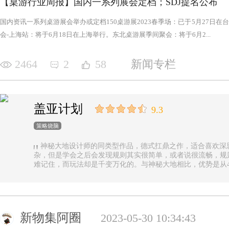
【桌游行业周报】国内一系列展会定档；SDJ提名公布
国内资讯一系列桌游展会举办或定档150桌游展2023春季场：已于5月27日
会-上海站：将于6月18日在上海举行。东北桌游展季间聚会：将于6月2...
2464
2
58
新闻专栏
盖亚计划
9.3
策略烧脑
神秘大地设计师的同类型作品，德式扛鼎之作，适合喜欢深
杂，但是学会之后会发现规则其实很简单，或者说很流畅，规
难记住，而玩法却是千变万化的。与神秘大地相比，优势是从4
异，随机地图虽然对平衡性稍有影响但增加的变化和思考量绝对值
n.online，这里有各种大佬等你们来吊打
新物集阿圈
2023-05-30 10:34:43