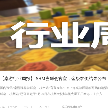
否进入罪恶的回合，鉴于次数有限以及是在英雄之后，这对于
雄在场上存活的时间推移，英雄会变得更强，为了不断重创英
日记录表，末日记录表上的数字越大，罪恶将会变得愈加难以
竭尽全力后，仍要凭着压倒性的力量夷平土地。 与罪恶相对应的，是英雄阵营。每一次游戏，会在众
多英雄中（基础是七个，扩展中还有二十个左右）选择七个组
的能力，也各有侧重，这一点的设计使游戏可玩度更高。然而
的危机，英雄的每次行动都需要深思熟虑，与队友的配合显得
英雄更是需要不断搜寻装备武装自己，然而每一轮的装备数量
英雄为了目标浴血奋战，然而行动有限，资源有限，英雄们唯
战、面对压力的人来说，英雄的阵营将让你沉浸于此。，而罪
我体验的六局里，只扮演了一次罪恶，大多数作为英雄时，面
游戏，不仅仅是挑战，而是它本身加入的运气因素和策略程度
实现的艰巨挑战。大家有机会确实值得尝试！
【桌游行业周报】 SHM尝鲜会官宣；金极客奖结果公布
国内资讯“桌游玩客尝鲜会—杭州站”官宣今年SHM上海桌游展新增两场前哨活动
鲜会—杭州站”已官宣定于5月20日在杭州大悦城4楼火星工厂举办，主办方...
1925
1
31
新闻专栏