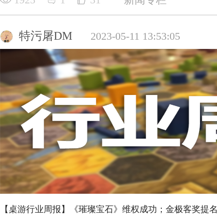
特污屠DM
2023-05-11 13:53:05
【桌游行业周报】《璀璨宝石》维权成功；金极客奖提