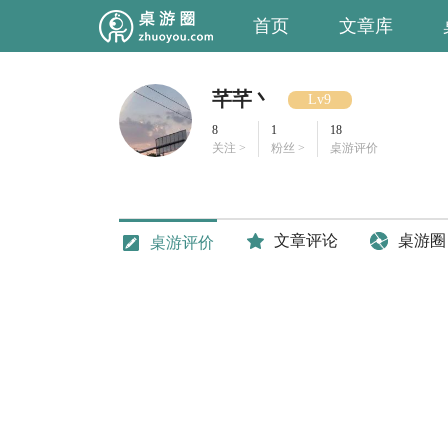
首页
文章库
芊芊丶
Lv9
8
1
18
关注 >
粉丝 >
桌游评价
文章评论
桌游圈
桌游评价