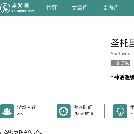
首页
文章库
桌游库
圣托
Santorini
抽象游戏
"神话改
游戏人数
游戏时间
2~3
20~20min
7