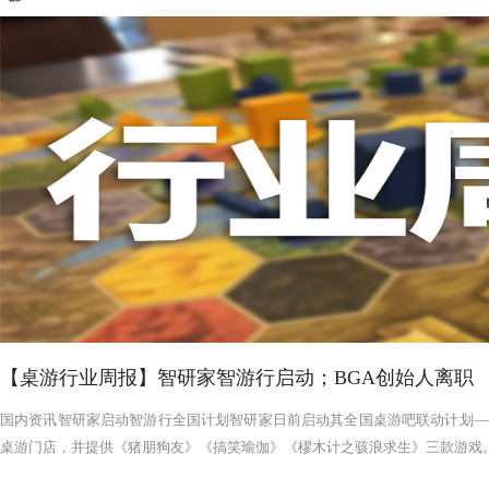
【桌游行业周报】智研家智游行启动；BGA创始人离职
国内资讯智研家启动智游行全国计划智研家日前启动其全国桌游吧联动计划——
桌游门店，并提供《猪朋狗友》《搞笑瑜伽》《樛木计之骇浪求生》三款游戏。智