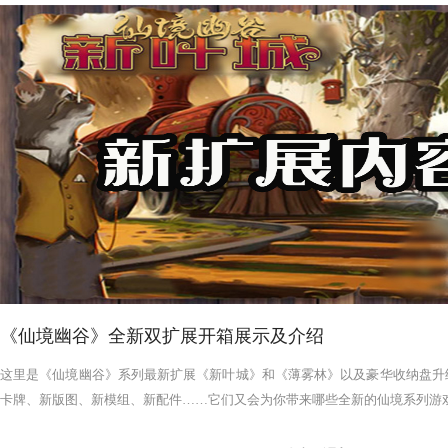
《仙境幽谷》全新双扩展开箱展示及介绍
这里是《仙境幽谷》系列最新扩展《新叶城》和《薄雾林》以及豪华收纳盘升
卡牌、新版图、新模组、新配件……它们又会为你带来哪些全新的仙境系列游戏体