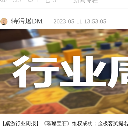
特污屠DM
2023-05-11 13:53:05
【桌游行业周报】《璀璨宝石》维权成功；金极客奖提