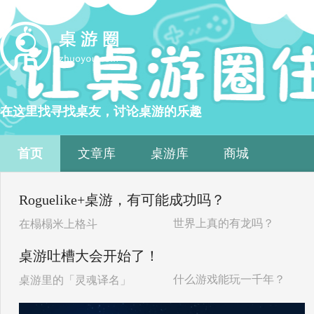
在这里找寻找桌友，讨论桌游的乐趣
首页
文章库
桌游库
商城
Roguelike+桌游，有可能成功吗？
世界上真的有龙吗？
在榻榻米上格斗
桌游吐槽大会开始了！
什么游戏能玩一千年？
桌游里的「灵魂译名」