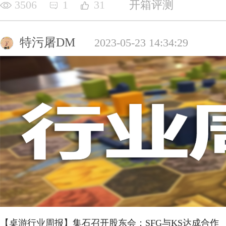
3506
1
31
开箱评测
特污屠DM
2023-05-23 14:34:29
【桌游行业周报】集石召开股东会；SFG与KS达成合作