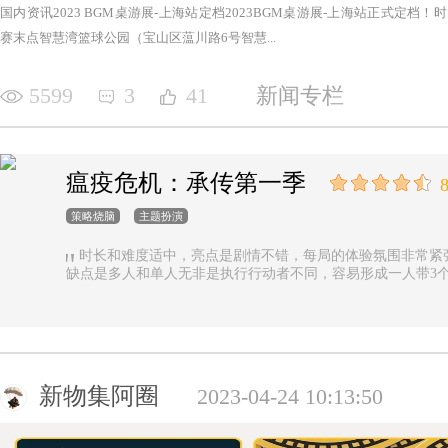
国内资讯2023 BGM桌游展-上海站定档2023BGM桌游展-上海站正式定档！时间：2
赛末点智慧湾篮球公园（宝山区蕰川路6号智慧...
5599
3
41
新闻专栏
瘟疫危机：承传第一季
8
策略烧脑
主题扮演
时长和难度适中，亮点是剧情不错，每局的体验氛围非常紧
缺点是多人和单人无非是执行行动者不同，容易形成一人带3
新物集阿圈
2023-04-24 10:13:50