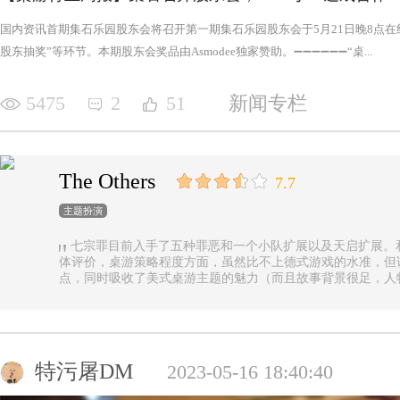
国内资讯首期集石乐园股东会将召开第一期集石乐园股东会于5月21日晚8点
股东抽奖”等环节。本期股东会奖品由Asmodee独家赞助。➖➖➖➖➖➖“桌...
5475
2
51
新闻专栏
The Others
7.7
主题扮演
七宗罪目前入手了五种罪恶和一个小队扩展以及天启扩展。
体评价，桌游策略程度方面，虽然比不上德式游戏的水准，但
点，同时吸收了美式桌游主题的魅力（而且故事背景很足，人
的优势（这一点，对于双方玩家都是，后文再做展开）。 游戏设定是一个玩家操控由一种罪恶组成的
阵营，与他挑选的一类追随者，展开对英雄的对抗，最终的目
后继之力时，便能取得胜利。七种罪恶，每一种罪恶都拥有着
种罪恶出现，却仍然能在整个地图上看到憎恶兽和追随者的身
事推进，化身降临，如若不慎，充满力量的化身必将索去英雄
特污屠DM
2023-05-16 18:40:40
罪恶中最有气势的，很不错，而作为拓展中的天启和天启四骑
家在游戏中不会拥有主动的回合，但绝不是大家想象中的被动