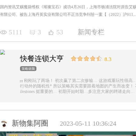
国内资讯艾赐魔袋维权《璀璨宝石》成功4月26日，上海市杨浦法院对原告艾
有限公司、被告上海丹英实业有限公司不正当竞争纠纷一案【（2022）沪011...
5111
3
53
新闻专栏
快餐连锁大亨
8.3
策略烧脑
刚刚玩了两场！ 初次赢了第二次惨输… 这游戏重玩性很高… 主要是唯一的随机性是地图… 除了玩家
行动外的随机性* 所以策略其实需要跟着地图的产生而改变！ 不能一直使用一样的科技书！ 然后记得m
ilestones 挺重要的… 初期开始时期…多注意大家的聘请走
新物集阿圈
2023-05-11 10:36:24