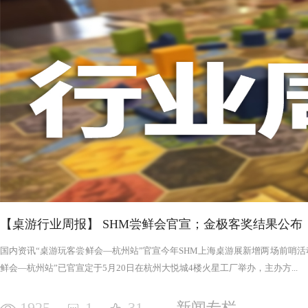
否进入罪恶的回合，鉴于次数有限以及是在英雄之后，这对于
雄在场上存活的时间推移，英雄会变得更强，为了不断重创英
日记录表，末日记录表上的数字越大，罪恶将会变得愈加难以
竭尽全力后，仍要凭着压倒性的力量夷平土地。 与罪恶相对应的，是英雄阵营。每一次游戏，会在众
多英雄中（基础是七个，扩展中还有二十个左右）选择七个组
的能力，也各有侧重，这一点的设计使游戏可玩度更高。然而
的危机，英雄的每次行动都需要深思熟虑，与队友的配合显得
英雄更是需要不断搜寻装备武装自己，然而每一轮的装备数量
英雄为了目标浴血奋战，然而行动有限，资源有限，英雄们唯
战、面对压力的人来说，英雄的阵营将让你沉浸于此。，而罪
我体验的六局里，只扮演了一次罪恶，大多数作为英雄时，面
游戏，不仅仅是挑战，而是它本身加入的运气因素和策略程度
实现的艰巨挑战。大家有机会确实值得尝试！
【桌游行业周报】 SHM尝鲜会官宣；金极客奖结果公布
国内资讯“桌游玩客尝鲜会—杭州站”官宣今年SHM上海桌游展新增两场前哨活动
鲜会—杭州站”已官宣定于5月20日在杭州大悦城4楼火星工厂举办，主办方...
1925
1
31
新闻专栏