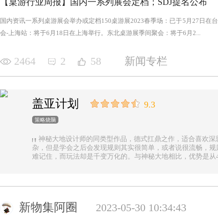
【桌游行业周报】国内一系列展会定档；SDJ提名公布
国内资讯一系列桌游展会举办或定档150桌游展2023春季场：已于5月27日
会-上海站：将于6月18日在上海举行。东北桌游展季间聚会：将于6月2...
2464
2
58
新闻专栏
盖亚计划
9.3
策略烧脑
神秘大地设计师的同类型作品，德式扛鼎之作，适合喜欢深
杂，但是学会之后会发现规则其实很简单，或者说很流畅，规
难记住，而玩法却是千变万化的。与神秘大地相比，优势是从4
异，随机地图虽然对平衡性稍有影响但增加的变化和思考量绝对值
n.online，这里有各种大佬等你们来吊打
新物集阿圈
2023-05-30 10:34:43