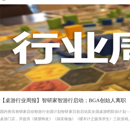
【桌游行业周报】智研家智游行启动；BGA创始人离职
国内资讯智研家启动智游行全国计划智研家日前启动其全国桌游吧联动计划——
桌游门店，并提供《猪朋狗友》《搞笑瑜伽》《樛木计之骇浪求生》三款游戏。智