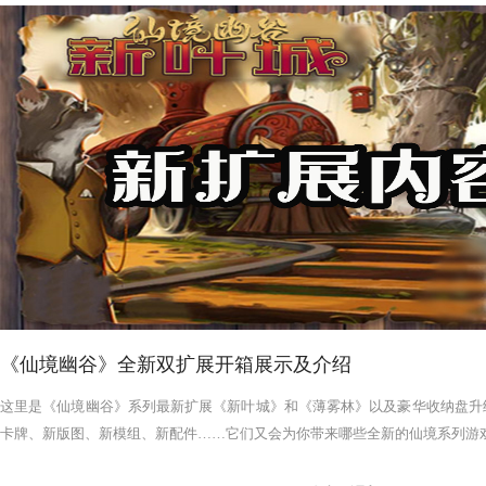
《仙境幽谷》全新双扩展开箱展示及介绍
这里是《仙境幽谷》系列最新扩展《新叶城》和《薄雾林》以及豪华收纳盘升
卡牌、新版图、新模组、新配件……它们又会为你带来哪些全新的仙境系列游戏体