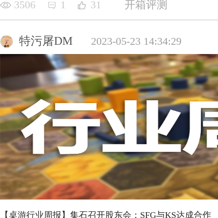
3506
1
31
开箱评测
特污屠DM
2023-05-23 14:34:29
【桌游行业周报】集石召开股东会；SFG与KS达成合作