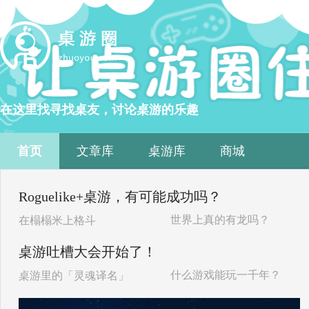
在这里找寻找桌友，讨论桌游的乐趣
首页
文章库
桌游库
商城
Roguelike+桌游，有可能成功吗？
世界上真的有龙吗？
在榻榻米上格斗
桌游吐槽大会开始了！
什么游戏能玩一千年？
桌游里的「灵魂译名」