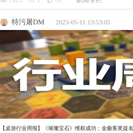
特污屠DM
2023-05-11 13:53:05
【桌游行业周报】《璀璨宝石》维权成功；金极客奖提