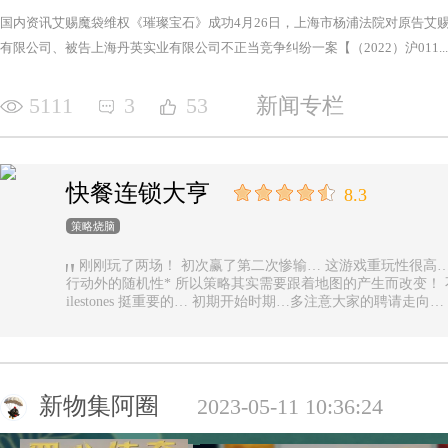
国内资讯艾赐魔袋维权《璀璨宝石》成功4月26日，上海市杨浦法院对原告艾
有限公司、被告上海丹英实业有限公司不正当竞争纠纷一案【（2022）沪011...
5111
3
53
新闻专栏
快餐连锁大亨
8.3
策略烧脑
刚刚玩了两场！ 初次赢了第二次惨输… 这游戏重玩性很高… 主要是唯一的随机性是地图… 除了玩家
行动外的随机性* 所以策略其实需要跟着地图的产生而改变！ 不能一直使用一样的科技书！ 然后记得m
ilestones 挺重要的… 初期开始时期…多注意大家的聘请走
新物集阿圈
2023-05-11 10:36:24