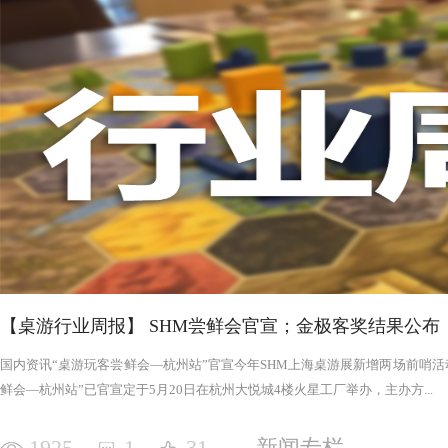
否进入罪恶的回合，鉴于次数有限以及是在英雄之后，这对于
雄在场上存活的时间推移，英雄会变得更强，为了不断重创英
日记录表，末日记录表上的数字越大，罪恶将会变得愈加难以
竭尽全力后，仍要凭着压倒性的力量夷平土地。 与罪恶相对应的，是英雄阵营。每一次游戏，会在众
多英雄中（基础是七个，扩展中还有二十个左右）选择七个组
的能力，也各有侧重，这一点的设计使游戏可玩度更高。然而
的危机，英雄的每次行动都需要深思熟虑，与队友的配合显得
英雄更是需要不断搜寻装备武装自己，然而每一轮的装备数量
英雄为了目标浴血奋战，然而行动有限，资源有限，英雄们唯
战、面对压力的人来说，英雄的阵营将让你沉浸于此。，而罪
我体验的六局里，只扮演了一次罪恶，大多数作为英雄时，面
游戏，不仅仅是挑战，而是它本身加入的运气因素和策略程度
实现的艰巨挑战。大家有机会确实值得尝试！
【桌游行业周报】 SHM尝鲜会官宣；金极客奖结果公布
国内资讯“桌游玩客尝鲜会—杭州站”官宣今年SHM上海桌游展新增两场前哨活动
鲜会—杭州站”已官宣定于5月20日在杭州大悦城4楼火星工厂举办，主办方...
1925
1
31
新闻专栏