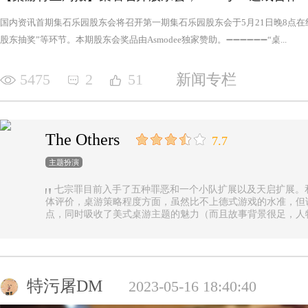
国内资讯首期集石乐园股东会将召开第一期集石乐园股东会于5月21日晚8点
股东抽奖”等环节。本期股东会奖品由Asmodee独家赞助。➖➖➖➖➖➖“桌...
5475
2
51
新闻专栏
The Others
7.7
主题扮演
七宗罪目前入手了五种罪恶和一个小队扩展以及天启扩展。
体评价，桌游策略程度方面，虽然比不上德式游戏的水准，但
点，同时吸收了美式桌游主题的魅力（而且故事背景很足，人
的优势（这一点，对于双方玩家都是，后文再做展开）。 游戏设定是一个玩家操控由一种罪恶组成的
阵营，与他挑选的一类追随者，展开对英雄的对抗，最终的目
后继之力时，便能取得胜利。七种罪恶，每一种罪恶都拥有着
种罪恶出现，却仍然能在整个地图上看到憎恶兽和追随者的身
事推进，化身降临，如若不慎，充满力量的化身必将索去英雄
特污屠DM
2023-05-16 18:40:40
罪恶中最有气势的，很不错，而作为拓展中的天启和天启四骑
家在游戏中不会拥有主动的回合，但绝不是大家想象中的被动