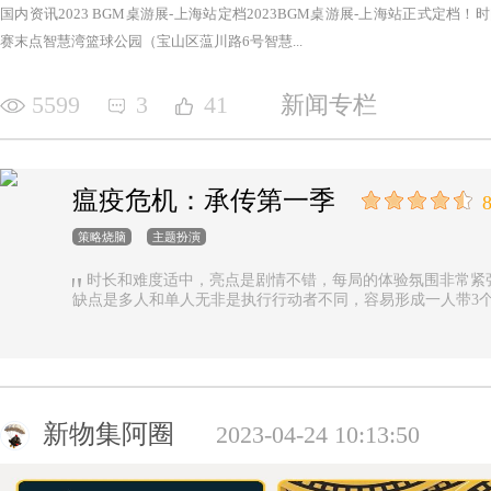
国内资讯2023 BGM桌游展-上海站定档2023BGM桌游展-上海站正式定档！时间：2
赛末点智慧湾篮球公园（宝山区蕰川路6号智慧...
5599
3
41
新闻专栏
瘟疫危机：承传第一季
8
策略烧脑
主题扮演
时长和难度适中，亮点是剧情不错，每局的体验氛围非常紧
缺点是多人和单人无非是执行行动者不同，容易形成一人带3
新物集阿圈
2023-04-24 10:13:50