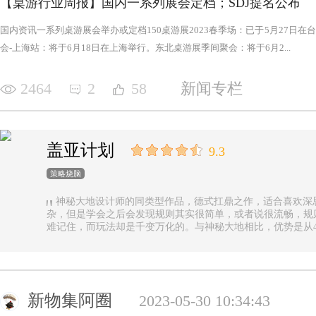
【桌游行业周报】国内一系列展会定档；SDJ提名公布
国内资讯一系列桌游展会举办或定档150桌游展2023春季场：已于5月27日
会-上海站：将于6月18日在上海举行。东北桌游展季间聚会：将于6月2...
2464
2
58
新闻专栏
盖亚计划
9.3
策略烧脑
神秘大地设计师的同类型作品，德式扛鼎之作，适合喜欢深
杂，但是学会之后会发现规则其实很简单，或者说很流畅，规
难记住，而玩法却是千变万化的。与神秘大地相比，优势是从4
异，随机地图虽然对平衡性稍有影响但增加的变化和思考量绝对值
n.online，这里有各种大佬等你们来吊打
新物集阿圈
2023-05-30 10:34:43