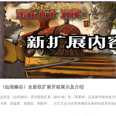
《仙境幽谷》全新双扩展开箱展示及介绍
这里是《仙境幽谷》系列最新扩展《新叶城》和《薄雾林》以及豪华收纳盘升
卡牌、新版图、新模组、新配件……它们又会为你带来哪些全新的仙境系列游戏体