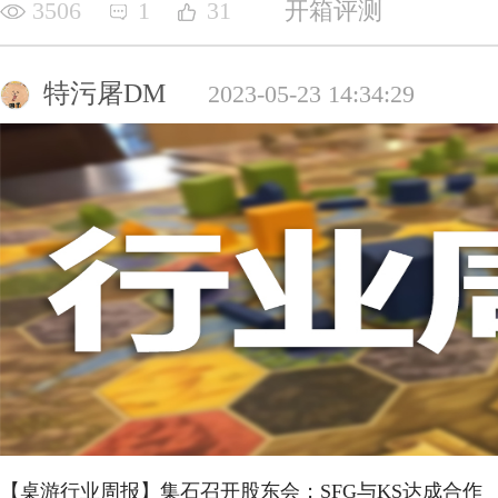
3506
1
31
开箱评测
特污屠DM
2023-05-23 14:34:29
【桌游行业周报】集石召开股东会；SFG与KS达成合作