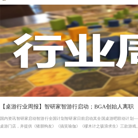
【桌游行业周报】智研家智游行启动；BGA创始人离职
国内资讯智研家启动智游行全国计划智研家日前启动其全国桌游吧联动计划——
桌游门店，并提供《猪朋狗友》《搞笑瑜伽》《樛木计之骇浪求生》三款游戏。智