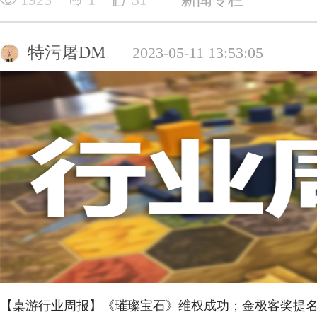
特污屠DM
2023-05-11 13:53:05
【桌游行业周报】《璀璨宝石》维权成功；金极客奖提