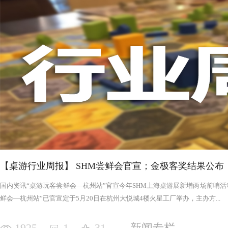
否进入罪恶的回合，鉴于次数有限以及是在英雄之后，这对于
雄在场上存活的时间推移，英雄会变得更强，为了不断重创英
日记录表，末日记录表上的数字越大，罪恶将会变得愈加难以
竭尽全力后，仍要凭着压倒性的力量夷平土地。 与罪恶相对应的，是英雄阵营。每一次游戏，会在众
多英雄中（基础是七个，扩展中还有二十个左右）选择七个组
的能力，也各有侧重，这一点的设计使游戏可玩度更高。然而
的危机，英雄的每次行动都需要深思熟虑，与队友的配合显得
英雄更是需要不断搜寻装备武装自己，然而每一轮的装备数量
英雄为了目标浴血奋战，然而行动有限，资源有限，英雄们唯
战、面对压力的人来说，英雄的阵营将让你沉浸于此。，而罪
我体验的六局里，只扮演了一次罪恶，大多数作为英雄时，面
游戏，不仅仅是挑战，而是它本身加入的运气因素和策略程度
实现的艰巨挑战。大家有机会确实值得尝试！
【桌游行业周报】 SHM尝鲜会官宣；金极客奖结果公布
国内资讯“桌游玩客尝鲜会—杭州站”官宣今年SHM上海桌游展新增两场前哨活动
鲜会—杭州站”已官宣定于5月20日在杭州大悦城4楼火星工厂举办，主办方...
1925
1
31
新闻专栏