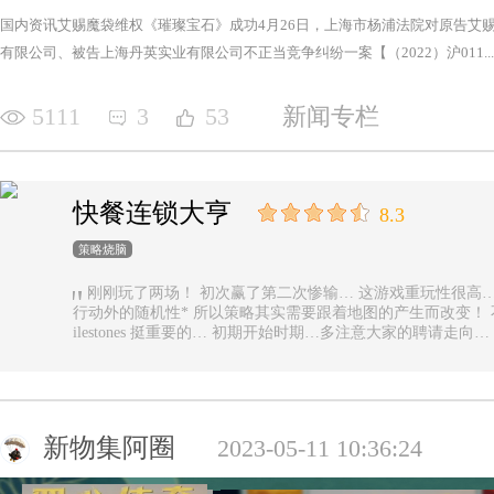
国内资讯艾赐魔袋维权《璀璨宝石》成功4月26日，上海市杨浦法院对原告艾
有限公司、被告上海丹英实业有限公司不正当竞争纠纷一案【（2022）沪011...
5111
3
53
新闻专栏
快餐连锁大亨
8.3
策略烧脑
刚刚玩了两场！ 初次赢了第二次惨输… 这游戏重玩性很高… 主要是唯一的随机性是地图… 除了玩家
行动外的随机性* 所以策略其实需要跟着地图的产生而改变！ 不能一直使用一样的科技书！ 然后记得m
ilestones 挺重要的… 初期开始时期…多注意大家的聘请走
新物集阿圈
2023-05-11 10:36:24