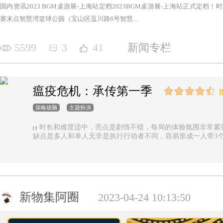
国内资讯2023 BGM桌游展-上海站定档2023BGM桌游展-上海站正式定档！时间：2
赛末点智慧湾篮球公园（宝山区蕰川路6号智慧...
5599
3
41
新闻专栏
瘟疫危机：承传第一季
8
策略烧脑
主题扮演
时长和难度适中，亮点是剧情不错，每局的体验氛围非常紧
缺点是多人和单人无非是执行行动者不同，容易形成一人带3
新物集阿圈
2023-04-24 10:13:50