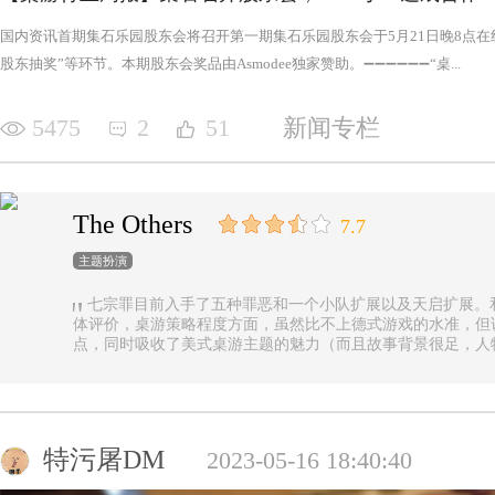
国内资讯首期集石乐园股东会将召开第一期集石乐园股东会于5月21日晚8点
股东抽奖”等环节。本期股东会奖品由Asmodee独家赞助。➖➖➖➖➖➖“桌...
5475
2
51
新闻专栏
The Others
7.7
主题扮演
七宗罪目前入手了五种罪恶和一个小队扩展以及天启扩展。
体评价，桌游策略程度方面，虽然比不上德式游戏的水准，但
点，同时吸收了美式桌游主题的魅力（而且故事背景很足，人
的优势（这一点，对于双方玩家都是，后文再做展开）。 游戏设定是一个玩家操控由一种罪恶组成的
阵营，与他挑选的一类追随者，展开对英雄的对抗，最终的目
后继之力时，便能取得胜利。七种罪恶，每一种罪恶都拥有着
种罪恶出现，却仍然能在整个地图上看到憎恶兽和追随者的身
事推进，化身降临，如若不慎，充满力量的化身必将索去英雄
特污屠DM
2023-05-16 18:40:40
罪恶中最有气势的，很不错，而作为拓展中的天启和天启四骑
家在游戏中不会拥有主动的回合，但绝不是大家想象中的被动