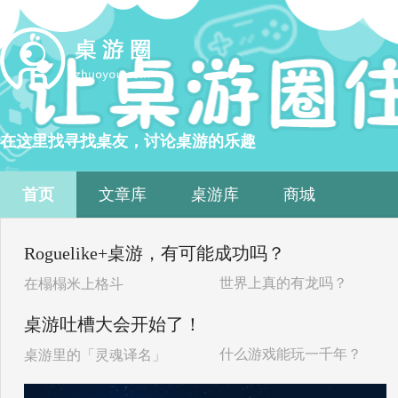
在这里找寻找桌友，讨论桌游的乐趣
首页
文章库
桌游库
商城
Roguelike+桌游，有可能成功吗？
世界上真的有龙吗？
在榻榻米上格斗
桌游吐槽大会开始了！
什么游戏能玩一千年？
桌游里的「灵魂译名」