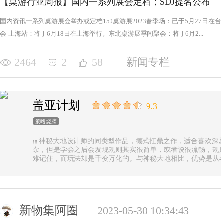
【桌游行业周报】国内一系列展会定档；SDJ提名公布
国内资讯一系列桌游展会举办或定档150桌游展2023春季场：已于5月27日
会-上海站：将于6月18日在上海举行。东北桌游展季间聚会：将于6月2...
2464
2
58
新闻专栏
盖亚计划
9.3
策略烧脑
神秘大地设计师的同类型作品，德式扛鼎之作，适合喜欢深
杂，但是学会之后会发现规则其实很简单，或者说很流畅，规
难记住，而玩法却是千变万化的。与神秘大地相比，优势是从4
异，随机地图虽然对平衡性稍有影响但增加的变化和思考量绝对值
n.online，这里有各种大佬等你们来吊打
新物集阿圈
2023-05-30 10:34:43