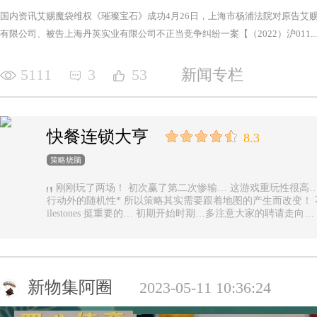
国内资讯艾赐魔袋维权《璀璨宝石》成功4月26日，上海市杨浦法院对原告艾
有限公司、被告上海丹英实业有限公司不正当竞争纠纷一案【（2022）沪011...
5111
3
53
新闻专栏
快餐连锁大亨
8.3
策略烧脑
刚刚玩了两场！ 初次赢了第二次惨输… 这游戏重玩性很高… 主要是唯一的随机性是地图… 除了玩家
行动外的随机性* 所以策略其实需要跟着地图的产生而改变！ 不能一直使用一样的科技书！ 然后记得m
ilestones 挺重要的… 初期开始时期…多注意大家的聘请走
新物集阿圈
2023-05-11 10:36:24