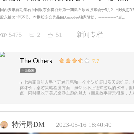
国内资讯首期集石乐园股东会将召开第一期集石乐园股东会于5月21日晚8点
股东抽奖”等环节。本期股东会奖品由Asmodee独家赞助。➖➖➖➖➖➖“桌...
5475
2
51
新闻专栏
The Others
7.7
主题扮演
七宗罪目前入手了五种罪恶和一个小队扩展以及天启扩展。
体评价，桌游策略程度方面，虽然比不上德式游戏的水准，但
点，同时吸收了美式桌游主题的魅力（而且故事背景很足，人
的优势（这一点，对于双方玩家都是，后文再做展开）。 游戏设定是一个玩家操控由一种罪恶组成的
阵营，与他挑选的一类追随者，展开对英雄的对抗，最终的目
后继之力时，便能取得胜利。七种罪恶，每一种罪恶都拥有着
种罪恶出现，却仍然能在整个地图上看到憎恶兽和追随者的身
事推进，化身降临，如若不慎，充满力量的化身必将索去英雄
特污屠DM
2023-05-16 18:40:40
罪恶中最有气势的，很不错，而作为拓展中的天启和天启四骑
家在游戏中不会拥有主动的回合，但绝不是大家想象中的被动