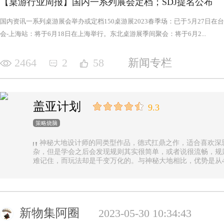
【桌游行业周报】国内一系列展会定档；SDJ提名公布
国内资讯一系列桌游展会举办或定档150桌游展2023春季场：已于5月27日
会-上海站：将于6月18日在上海举行。东北桌游展季间聚会：将于6月2...
2464
2
58
新闻专栏
盖亚计划
9.3
策略烧脑
神秘大地设计师的同类型作品，德式扛鼎之作，适合喜欢深
杂，但是学会之后会发现规则其实很简单，或者说很流畅，规
难记住，而玩法却是千变万化的。与神秘大地相比，优势是从4
异，随机地图虽然对平衡性稍有影响但增加的变化和思考量绝对值
n.online，这里有各种大佬等你们来吊打
新物集阿圈
2023-05-30 10:34:43