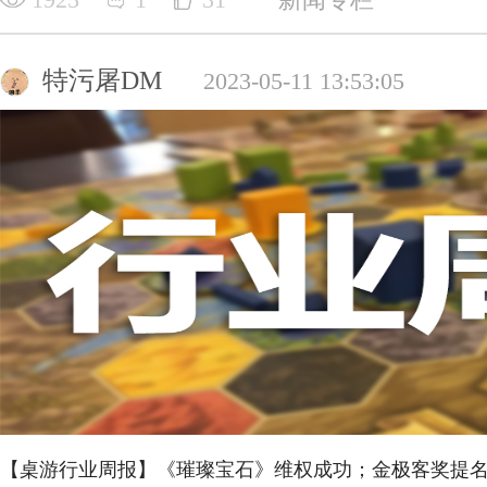
特污屠DM
2023-05-11 13:53:05
【桌游行业周报】《璀璨宝石》维权成功；金极客奖提