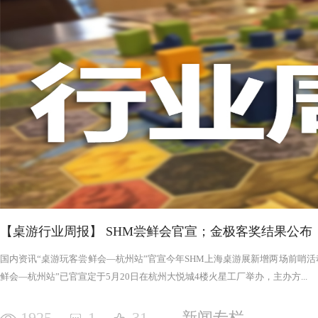
否进入罪恶的回合，鉴于次数有限以及是在英雄之后，这对于
雄在场上存活的时间推移，英雄会变得更强，为了不断重创英
日记录表，末日记录表上的数字越大，罪恶将会变得愈加难以
竭尽全力后，仍要凭着压倒性的力量夷平土地。 与罪恶相对应的，是英雄阵营。每一次游戏，会在众
多英雄中（基础是七个，扩展中还有二十个左右）选择七个组
的能力，也各有侧重，这一点的设计使游戏可玩度更高。然而
的危机，英雄的每次行动都需要深思熟虑，与队友的配合显得
英雄更是需要不断搜寻装备武装自己，然而每一轮的装备数量
英雄为了目标浴血奋战，然而行动有限，资源有限，英雄们唯
战、面对压力的人来说，英雄的阵营将让你沉浸于此。，而罪
我体验的六局里，只扮演了一次罪恶，大多数作为英雄时，面
游戏，不仅仅是挑战，而是它本身加入的运气因素和策略程度
实现的艰巨挑战。大家有机会确实值得尝试！
【桌游行业周报】 SHM尝鲜会官宣；金极客奖结果公布
国内资讯“桌游玩客尝鲜会—杭州站”官宣今年SHM上海桌游展新增两场前哨活动
鲜会—杭州站”已官宣定于5月20日在杭州大悦城4楼火星工厂举办，主办方...
1925
1
31
新闻专栏