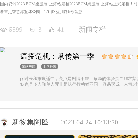
国内资讯2023 BGM桌游展-上海站定档2023BGM桌游展-上海站正式定档！时间：2
赛末点智慧湾篮球公园（宝山区蕰川路6号智慧...
5599
3
41
新闻专栏
瘟疫危机：承传第一季
8
策略烧脑
主题扮演
时长和难度适中，亮点是剧情不错，每局的体验氛围非常紧
缺点是多人和单人无非是执行行动者不同，容易形成一人带3
新物集阿圈
2023-04-24 10:13:50