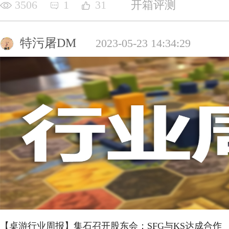
3506
1
31
开箱评测
特污屠DM
2023-05-23 14:34:29
【桌游行业周报】集石召开股东会；SFG与KS达成合作