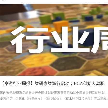
【桌游行业周报】智研家智游行启动；BGA创始人离职
国内资讯智研家启动智游行全国计划智研家日前启动其全国桌游吧联动计划——
桌游门店，并提供《猪朋狗友》《搞笑瑜伽》《樛木计之骇浪求生》三款游戏。智