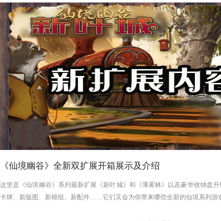
《仙境幽谷》全新双扩展开箱展示及介绍
这里是《仙境幽谷》系列最新扩展《新叶城》和《薄雾林》以及豪华收纳盘升
卡牌、新版图、新模组、新配件……它们又会为你带来哪些全新的仙境系列游戏体