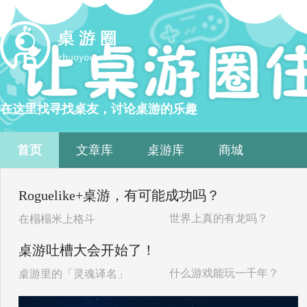
在这里找寻找桌友，讨论桌游的乐趣
首页
文章库
桌游库
商城
Roguelike+桌游，有可能成功吗？
世界上真的有龙吗？
在榻榻米上格斗
桌游吐槽大会开始了！
什么游戏能玩一千年？
桌游里的「灵魂译名」