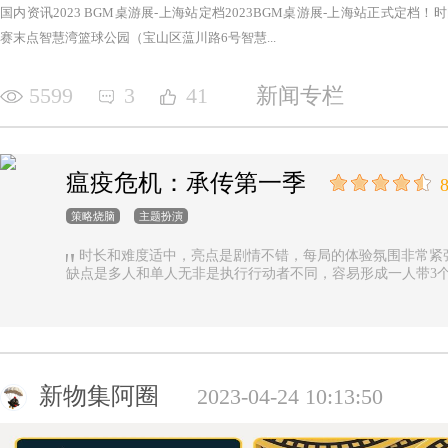
国内资讯2023 BGM桌游展-上海站定档2023BGM桌游展-上海站正式定档！时间：2
赛末点智慧湾篮球公园（宝山区蕰川路6号智慧...
5599
3
41
新闻专栏
瘟疫危机：承传第一季
8
策略烧脑
主题扮演
时长和难度适中，亮点是剧情不错，每局的体验氛围非常紧
缺点是多人和单人无非是执行行动者不同，容易形成一人带3
新物集阿圈
2023-04-24 10:13:50