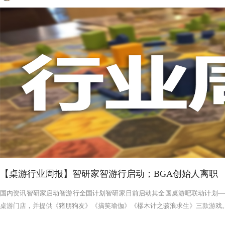
【桌游行业周报】智研家智游行启动；BGA创始人离职
国内资讯智研家启动智游行全国计划智研家日前启动其全国桌游吧联动计划——
桌游门店，并提供《猪朋狗友》《搞笑瑜伽》《樛木计之骇浪求生》三款游戏。智