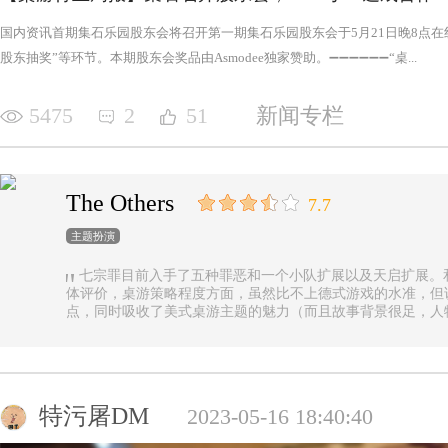
国内资讯首期集石乐园股东会将召开第一期集石乐园股东会于5月21日晚8点
股东抽奖”等环节。本期股东会奖品由Asmodee独家赞助。➖➖➖➖➖➖“桌...
5475
2
51
新闻专栏
The Others
7.7
主题扮演
七宗罪目前入手了五种罪恶和一个小队扩展以及天启扩展。
体评价，桌游策略程度方面，虽然比不上德式游戏的水准，但
点，同时吸收了美式桌游主题的魅力（而且故事背景很足，人
的优势（这一点，对于双方玩家都是，后文再做展开）。 游戏设定是一个玩家操控由一种罪恶组成的
阵营，与他挑选的一类追随者，展开对英雄的对抗，最终的目
后继之力时，便能取得胜利。七种罪恶，每一种罪恶都拥有着
种罪恶出现，却仍然能在整个地图上看到憎恶兽和追随者的身
事推进，化身降临，如若不慎，充满力量的化身必将索去英雄
特污屠DM
2023-05-16 18:40:40
罪恶中最有气势的，很不错，而作为拓展中的天启和天启四骑
家在游戏中不会拥有主动的回合，但绝不是大家想象中的被动