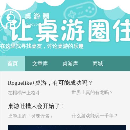
在这里找寻找桌友，讨论桌游的乐趣
首页
文章库
桌游库
商城
Roguelike+桌游，有可能成功吗？
世界上真的有龙吗？
在榻榻米上格斗
桌游吐槽大会开始了！
什么游戏能玩一千年？
桌游里的「灵魂译名」