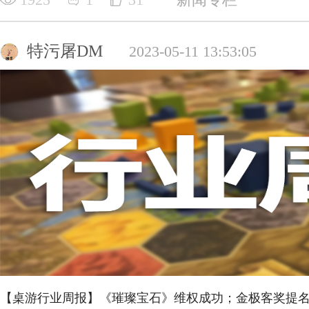
特污屠DM
2023-05-11 13:53:05
【桌游行业周报】《璀璨宝石》维权成功；金极客奖提