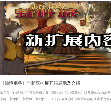
《仙境幽谷》全新双扩展开箱展示及介绍
这里是《仙境幽谷》系列最新扩展《新叶城》和《薄雾林》以及豪华收纳盘升
卡牌、新版图、新模组、新配件……它们又会为你带来哪些全新的仙境系列游戏体