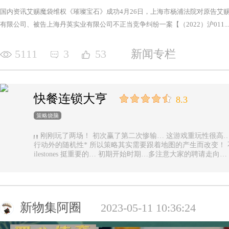
国内资讯艾赐魔袋维权《璀璨宝石》成功4月26日，上海市杨浦法院对原告艾
有限公司、被告上海丹英实业有限公司不正当竞争纠纷一案【（2022）沪011...
5111
3
53
新闻专栏
快餐连锁大亨
8.3
策略烧脑
刚刚玩了两场！ 初次赢了第二次惨输… 这游戏重玩性很高… 主要是唯一的随机性是地图… 除了玩家
行动外的随机性* 所以策略其实需要跟着地图的产生而改变！ 不能一直使用一样的科技书！ 然后记得m
ilestones 挺重要的… 初期开始时期…多注意大家的聘请走
新物集阿圈
2023-05-11 10:36:24