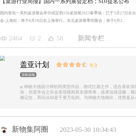
【桌游行业周报】国内一系列展会定档；SDJ提名公布
国内资讯一系列桌游展会举办或定档150桌游展2023春季场：已于5月27日
会-上海站：将于6月18日在上海举行。东北桌游展季间聚会：将于6月2...
2464
2
58
新闻专栏
盖亚计划
9.3
策略烧脑
神秘大地设计师的同类型作品，德式扛鼎之作，适合喜欢深
杂，但是学会之后会发现规则其实很简单，或者说很流畅，规
难记住，而玩法却是千变万化的。与神秘大地相比，优势是从4
异，随机地图虽然对平衡性稍有影响但增加的变化和思考量绝对值
n.online，这里有各种大佬等你们来吊打
新物集阿圈
2023-05-30 10:34:43