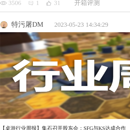
3506
1
31
开箱评测
特污屠DM
2023-05-23 14:34:29
【桌游行业周报】集石召开股东会；SFG与KS达成合作