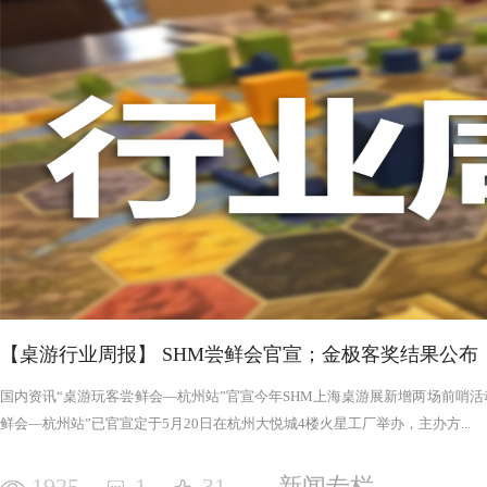
否进入罪恶的回合，鉴于次数有限以及是在英雄之后，这对于
雄在场上存活的时间推移，英雄会变得更强，为了不断重创英
日记录表，末日记录表上的数字越大，罪恶将会变得愈加难以
竭尽全力后，仍要凭着压倒性的力量夷平土地。 与罪恶相对应的，是英雄阵营。每一次游戏，会在众
多英雄中（基础是七个，扩展中还有二十个左右）选择七个组
的能力，也各有侧重，这一点的设计使游戏可玩度更高。然而
的危机，英雄的每次行动都需要深思熟虑，与队友的配合显得
英雄更是需要不断搜寻装备武装自己，然而每一轮的装备数量
英雄为了目标浴血奋战，然而行动有限，资源有限，英雄们唯
战、面对压力的人来说，英雄的阵营将让你沉浸于此。，而罪
我体验的六局里，只扮演了一次罪恶，大多数作为英雄时，面
游戏，不仅仅是挑战，而是它本身加入的运气因素和策略程度
实现的艰巨挑战。大家有机会确实值得尝试！
【桌游行业周报】 SHM尝鲜会官宣；金极客奖结果公布
国内资讯“桌游玩客尝鲜会—杭州站”官宣今年SHM上海桌游展新增两场前哨活动
鲜会—杭州站”已官宣定于5月20日在杭州大悦城4楼火星工厂举办，主办方...
1925
1
31
新闻专栏