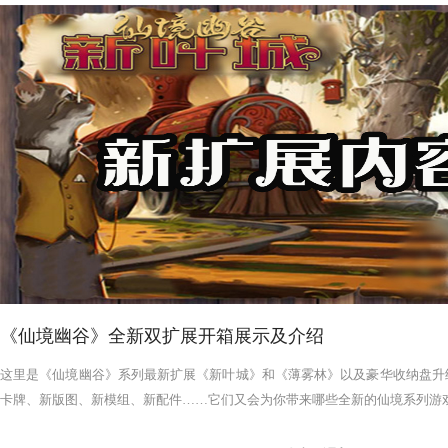
《仙境幽谷》全新双扩展开箱展示及介绍
这里是《仙境幽谷》系列最新扩展《新叶城》和《薄雾林》以及豪华收纳盘升
卡牌、新版图、新模组、新配件……它们又会为你带来哪些全新的仙境系列游戏体