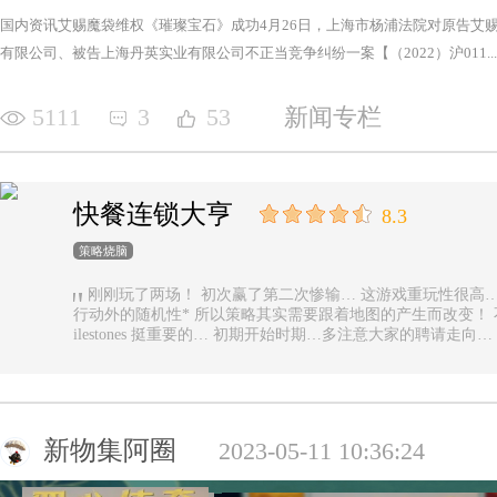
国内资讯艾赐魔袋维权《璀璨宝石》成功4月26日，上海市杨浦法院对原告艾
有限公司、被告上海丹英实业有限公司不正当竞争纠纷一案【（2022）沪011...
5111
3
53
新闻专栏
快餐连锁大亨
8.3
策略烧脑
刚刚玩了两场！ 初次赢了第二次惨输… 这游戏重玩性很高… 主要是唯一的随机性是地图… 除了玩家
行动外的随机性* 所以策略其实需要跟着地图的产生而改变！ 不能一直使用一样的科技书！ 然后记得m
ilestones 挺重要的… 初期开始时期…多注意大家的聘请走
新物集阿圈
2023-05-11 10:36:24