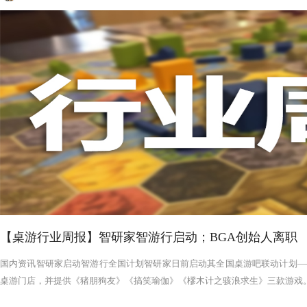
【桌游行业周报】智研家智游行启动；BGA创始人离职
国内资讯智研家启动智游行全国计划智研家日前启动其全国桌游吧联动计划——
桌游门店，并提供《猪朋狗友》《搞笑瑜伽》《樛木计之骇浪求生》三款游戏。智