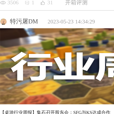
3506
1
31
开箱评测
特污屠DM
2023-05-23 14:34:29
【桌游行业周报】集石召开股东会；SFG与KS达成合作