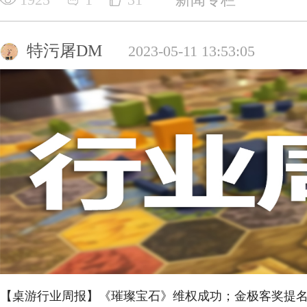
特污屠DM
2023-05-11 13:53:05
【桌游行业周报】《璀璨宝石》维权成功；金极客奖提