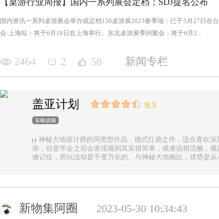
【桌游行业周报】国内一系列展会定档；SDJ提名公布
国内资讯一系列桌游展会举办或定档150桌游展2023春季场：已于5月27日
会-上海站：将于6月18日在上海举行。东北桌游展季间聚会：将于6月2...
2464
2
58
新闻专栏
盖亚计划
9.3
策略烧脑
神秘大地设计师的同类型作品，德式扛鼎之作，适合喜欢深
杂，但是学会之后会发现规则其实很简单，或者说很流畅，规
难记住，而玩法却是千变万化的。与神秘大地相比，优势是从4
异，随机地图虽然对平衡性稍有影响但增加的变化和思考量绝对值
n.online，这里有各种大佬等你们来吊打
新物集阿圈
2023-05-30 10:34:43