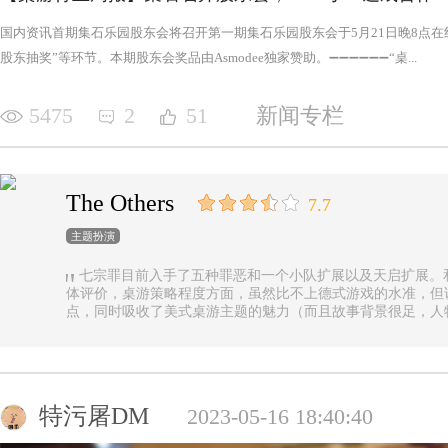
国内资讯首期集石乐园股东会将召开第一期集石乐园股东会于5月21日晚8点
股东抽奖”等环节。本期股东会奖品由Asmodee独家赞助。➖➖➖➖➖➖“桌...
5475
2
51
新闻专栏
The Others
7.7
主题扮演
七宗罪目前入手了五种罪恶和一个小队扩展以及天启扩展。
体评价，桌游策略程度方面，虽然比不上德式游戏的水准，但
点，同时吸收了美式桌游主题的魅力（而且故事背景很足，人
的优势（这一点，对于双方玩家都是，后文再做展开）。 游戏设定是一个玩家操控由一种罪恶组成的
阵营，与他挑选的一类追随者，展开对英雄的对抗，最终的目
后继之力时，便能取得胜利。七种罪恶，每一种罪恶都拥有着
种罪恶出现，却仍然能在整个地图上看到憎恶兽和追随者的身
事推进，化身降临，如若不慎，充满力量的化身必将索去英雄
特污屠DM
2023-05-16 18:40:40
罪恶中最有气势的，很不错，而作为拓展中的天启和天启四骑
家在游戏中不会拥有主动的回合，但绝不是大家想象中的被动