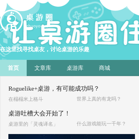
在这里找寻找桌友，讨论桌游的乐趣
首页
文章库
桌游库
商城
Roguelike+桌游，有可能成功吗？
世界上真的有龙吗？
在榻榻米上格斗
桌游吐槽大会开始了！
什么游戏能玩一千年？
桌游里的「灵魂译名」