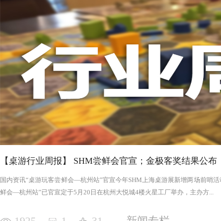
否进入罪恶的回合，鉴于次数有限以及是在英雄之后，这对于
雄在场上存活的时间推移，英雄会变得更强，为了不断重创英
日记录表，末日记录表上的数字越大，罪恶将会变得愈加难以
竭尽全力后，仍要凭着压倒性的力量夷平土地。 与罪恶相对应的，是英雄阵营。每一次游戏，会在众
多英雄中（基础是七个，扩展中还有二十个左右）选择七个组
的能力，也各有侧重，这一点的设计使游戏可玩度更高。然而
的危机，英雄的每次行动都需要深思熟虑，与队友的配合显得
英雄更是需要不断搜寻装备武装自己，然而每一轮的装备数量
英雄为了目标浴血奋战，然而行动有限，资源有限，英雄们唯
战、面对压力的人来说，英雄的阵营将让你沉浸于此。，而罪
我体验的六局里，只扮演了一次罪恶，大多数作为英雄时，面
游戏，不仅仅是挑战，而是它本身加入的运气因素和策略程度
实现的艰巨挑战。大家有机会确实值得尝试！
【桌游行业周报】 SHM尝鲜会官宣；金极客奖结果公布
国内资讯“桌游玩客尝鲜会—杭州站”官宣今年SHM上海桌游展新增两场前哨活动
鲜会—杭州站”已官宣定于5月20日在杭州大悦城4楼火星工厂举办，主办方...
1925
1
31
新闻专栏