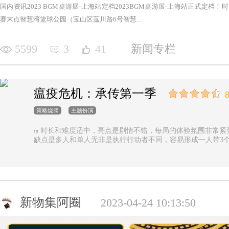
国内资讯2023 BGM桌游展-上海站定档2023BGM桌游展-上海站正式定档！时间：2
赛末点智慧湾篮球公园（宝山区蕰川路6号智慧...
5599
3
41
新闻专栏
瘟疫危机：承传第一季
8
策略烧脑
主题扮演
时长和难度适中，亮点是剧情不错，每局的体验氛围非常紧
缺点是多人和单人无非是执行行动者不同，容易形成一人带3
新物集阿圈
2023-04-24 10:13:50