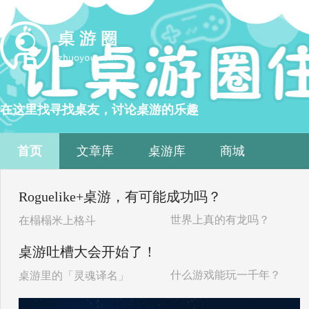
在这里找寻找桌友，讨论桌游的乐趣
首页
文章库
桌游库
商城
Roguelike+桌游，有可能成功吗？
世界上真的有龙吗？
在榻榻米上格斗
桌游吐槽大会开始了！
什么游戏能玩一千年？
桌游里的「灵魂译名」