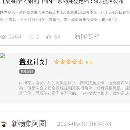
【桌游行业周报】国内一系列展会定档；SDJ提名公布
国内资讯一系列桌游展会举办或定档150桌游展2023春季场：已于5月27日
会-上海站：将于6月18日在上海举行。东北桌游展季间聚会：将于6月2...
2464
2
58
新闻专栏
盖亚计划
9.3
策略烧脑
神秘大地设计师的同类型作品，德式扛鼎之作，适合喜欢深
杂，但是学会之后会发现规则其实很简单，或者说很流畅，规
难记住，而玩法却是千变万化的。与神秘大地相比，优势是从4
异，随机地图虽然对平衡性稍有影响但增加的变化和思考量绝对值
n.online，这里有各种大佬等你们来吊打
新物集阿圈
2023-05-30 10:34:43