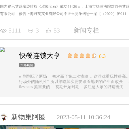
国内资讯艾赐魔袋维权《璀璨宝石》成功4月26日，上海市杨浦法院对原告艾
有限公司、被告上海丹英实业有限公司不正当竞争纠纷一案【（2022）沪011...
5111
3
53
新闻专栏
快餐连锁大亨
8.3
策略烧脑
刚刚玩了两场！ 初次赢了第二次惨输… 这游戏重玩性很高… 主要是唯一的随机性是地图… 除了玩家
行动外的随机性* 所以策略其实需要跟着地图的产生而改变！ 不能一直使用一样的科技书！ 然后记得m
ilestones 挺重要的… 初期开始时期…多注意大家的聘请走
新物集阿圈
2023-05-11 10:36:24