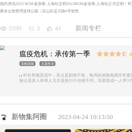
国内资讯2023 BGM桌游展-上海站定档2023BGM桌游展-上海站正式定档！时间：2
赛末点智慧湾篮球公园（宝山区蕰川路6号智慧...
5599
3
41
新闻专栏
瘟疫危机：承传第一季
8
策略烧脑
主题扮演
时长和难度适中，亮点是剧情不错，每局的体验氛围非常紧
缺点是多人和单人无非是执行行动者不同，容易形成一人带3
新物集阿圈
2023-04-24 10:13:50