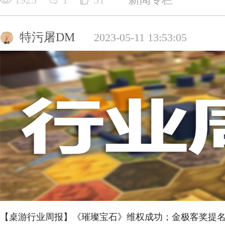
特污屠DM
2023-05-11 13:53:05
【桌游行业周报】《璀璨宝石》维权成功；金极客奖提