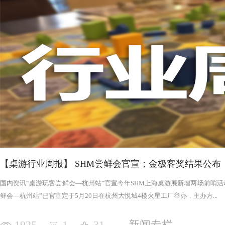
否进入罪恶的回合，鉴于次数有限以及是在英雄之后，这对于
雄在场上存活的时间推移，英雄会变得更强，为了不断重创英
日记录表，末日记录表上的数字越大，罪恶将会变得愈加难以
竭尽全力后，仍要凭着压倒性的力量夷平土地。 与罪恶相对应的，是英雄阵营。每一次游戏，会在众
多英雄中（基础是七个，扩展中还有二十个左右）选择七个组
的能力，也各有侧重，这一点的设计使游戏可玩度更高。然而
的危机，英雄的每次行动都需要深思熟虑，与队友的配合显得
英雄更是需要不断搜寻装备武装自己，然而每一轮的装备数量
英雄为了目标浴血奋战，然而行动有限，资源有限，英雄们唯
战、面对压力的人来说，英雄的阵营将让你沉浸于此。，而罪
我体验的六局里，只扮演了一次罪恶，大多数作为英雄时，面
游戏，不仅仅是挑战，而是它本身加入的运气因素和策略程度
实现的艰巨挑战。大家有机会确实值得尝试！
【桌游行业周报】 SHM尝鲜会官宣；金极客奖结果公布
国内资讯“桌游玩客尝鲜会—杭州站”官宣今年SHM上海桌游展新增两场前哨活动
鲜会—杭州站”已官宣定于5月20日在杭州大悦城4楼火星工厂举办，主办方...
1925
1
31
新闻专栏