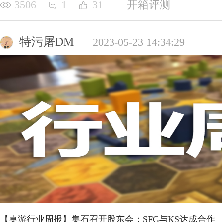
3506
1
31
开箱评测
特污屠DM
2023-05-23 14:34:29
【桌游行业周报】集石召开股东会；SFG与KS达成合作