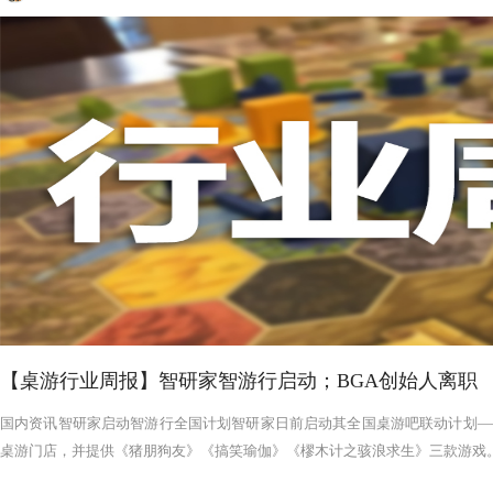
【桌游行业周报】智研家智游行启动；BGA创始人离职
国内资讯智研家启动智游行全国计划智研家日前启动其全国桌游吧联动计划——
桌游门店，并提供《猪朋狗友》《搞笑瑜伽》《樛木计之骇浪求生》三款游戏。智