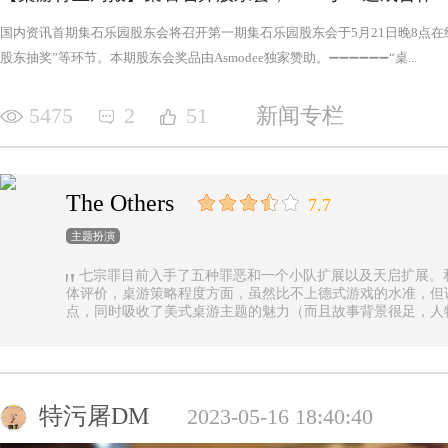
国内资讯首期集石乐园股东会将召开第一期集石乐园股东会于5月21日晚8点
股东抽奖”等环节。本期股东会奖品由Asmodee独家赞助。➖➖➖➖➖➖“桌...
5475
2
51
新闻专栏
The Others
7.7
主题扮演
七宗罪目前入手了五种罪恶和一个小队扩展以及天启扩展。
体评价，桌游策略程度方面，虽然比不上德式游戏的水准，但
点，同时吸收了美式桌游主题的魅力（而且故事背景很足，人
的优势（这一点，对于双方玩家都是，后文再做展开）。 游戏设定是一个玩家操控由一种罪恶组成的
阵营，与他挑选的一类追随者，展开对英雄的对抗，最终的目
后继之力时，便能取得胜利。七种罪恶，每一种罪恶都拥有着
种罪恶出现，却仍然能在整个地图上看到憎恶兽和追随者的身
事推进，化身降临，如若不慎，充满力量的化身必将索去英雄
特污屠DM
2023-05-16 18:40:40
罪恶中最有气势的，很不错，而作为拓展中的天启和天启四骑
家在游戏中不会拥有主动的回合，但绝不是大家想象中的被动