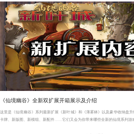
《仙境幽谷》全新双扩展开箱展示及介绍
这里是《仙境幽谷》系列最新扩展《新叶城》和《薄雾林》以及豪华收纳盘升
卡牌、新版图、新模组、新配件……它们又会为你带来哪些全新的仙境系列游戏体