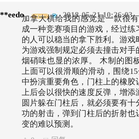
**eedo
2018-05-21 10:26:03
Lv9
加拿大棋给我的感觉是一款很有
成一种竞赛项目的游戏，经过练
的人可以稳当的拿下胜利。游戏
为游戏强制规定必须去撞击对手
烟硝味也显的浓厚。 木制的图
上面可以很滑顺的滑动，围绕15
中扮演重要角色，门柱上的橡胶
上后会以很快的速度反弹，增添
圆片躲在门柱后，就必须要有十
功的射击，弹到门柱后的折射也
变的难以预测。