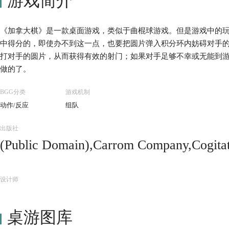
游戏简介
《加拿大棋》是一款桌面游戏，类似于曲棍球游戏。但是游戏中的
中得分的，即使办不到这一点，也要把圆片弹入积分环内妨碍对手
打对手的圆片，从而获得有效的射门；如果对手足够不幸或无能到
做的了。
BGG分类
游戏机制
动作/反应
组队
出版社
(Public Domain),Carrom Company,Cogita
Felsberger,Ferti,Hilinski Brothers,Industri
of London,Mayday Games,Mitra,Mr. Crok
设计师
ne Woodshop,Noris Spiele,Tischlerei Kn
桌游图库