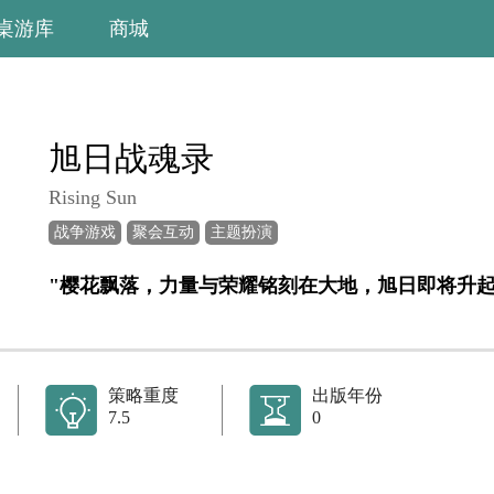
桌游库
商城
旭日战魂录
Rising Sun
战争游戏
聚会互动
主题扮演
"樱花飘落，力量与荣耀铭刻在大地，旭日即将升起
策略重度
出版年份
7.5
0