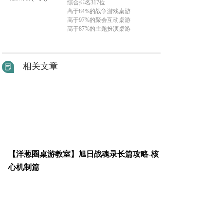
综合排名317位
高于84%的战争游戏桌游
高于97%的聚会互动桌游
高于87%的主题扮演桌游
相关文章
【洋葱圈桌游教室】旭日战魂录长篇攻略-核
心机制篇