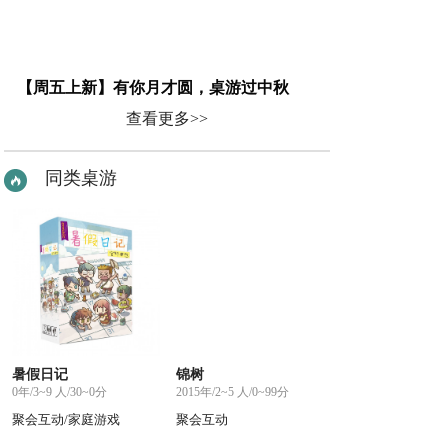
【周五上新】有你月才圆，桌游过中秋
查看更多>>
同类桌游
暑假日记
锦树
0年/3~9 人/30~0分
2015年/2~5 人/0~99分
聚会互动/家庭游戏
聚会互动