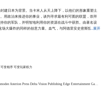
的封建日本为背景。当卡米人从天上降下，以他们的形象重塑土
利。用政治来推进你的事业，谈判寻求最有利可图的联盟，崇拜
支持你的军队，并明智地利用你的资源在战斗中获胜。由著名设
成这场大爆炸的同样的创意力量。血气，与阿德里安史密斯惊人的
...展开
下。
 可变相序 可变玩家权力
odee Asterion Press Delta Vision Publishing Edge Entertainment Galá