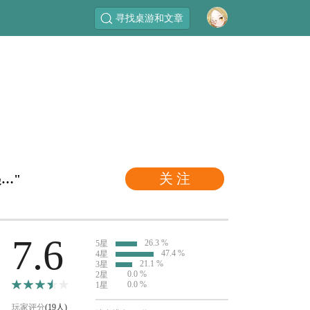
寻找桌游和文章
关 注
…"
7.6
26.3 %
5星
47.4 %
4星
21.1 %
3星
0.0 %
2星
0.0 %
1星
玩家评分
(19人)