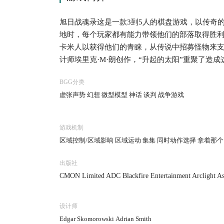
旭日战魂录这是一款3到5人的棋盘游戏，以传奇
地时，每个玩家都有能力带领他们的部落取得胜
卡米人以获得他们的青睐，从传说中招募怪物来
计师埃里克·M·朗创作，“升起的太阳”重聚了造
艺术作品和复杂的微型雕塑在迈克麦克维的指导
BGG分类
虚张声势 幻想 微型模型 神话 谈判 战争游戏
游戏机制
区域控制/区域影响 区域运动 集集 同时动作选择 拿着那个
出版社
CMON Limited ADC Blackfire Entertainment Arclight Asm
pagos Jogos Game Harbor Hobby World Portal Games
设计师
Edgar Skomorowski Adrian Smith