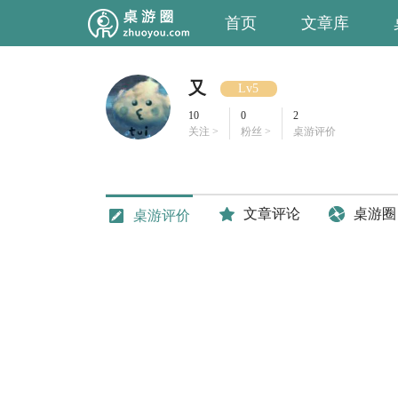
首页
文章库
又
Lv5
10
0
2
关注 >
粉丝 >
桌游评价
文章评论
桌游圈
桌游评价