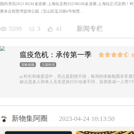
国内资讯2023 BGM桌游展-上海站定档2023BGM桌游展-上海站正式定档！时间：2
赛末点智慧湾篮球公园（宝山区蕰川路6号智慧...
5599
3
41
新闻专栏
瘟疫危机：承传第一季
8
策略烧脑
主题扮演
时长和难度适中，亮点是剧情不错，每局的体验氛围非常紧
缺点是多人和单人无非是执行行动者不同，容易形成一人带3
新物集阿圈
2023-04-24 10:13:50