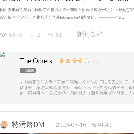
国内资讯首期集石乐园股东会将召开第一期集石乐园股东会于5月21日晚8点
股东抽奖”等环节。本期股东会奖品由Asmodee独家赞助。➖➖➖➖➖➖“桌...
5475
2
51
新闻专栏
The Others
7.7
主题扮演
七宗罪目前入手了五种罪恶和一个小队扩展以及天启扩展。
体评价，桌游策略程度方面，虽然比不上德式游戏的水准，但
点，同时吸收了美式桌游主题的魅力（而且故事背景很足，人
的优势（这一点，对于双方玩家都是，后文再做展开）。 游戏设定是一个玩家操控由一种罪恶组成的
阵营，与他挑选的一类追随者，展开对英雄的对抗，最终的目
后继之力时，便能取得胜利。七种罪恶，每一种罪恶都拥有着
种罪恶出现，却仍然能在整个地图上看到憎恶兽和追随者的身
事推进，化身降临，如若不慎，充满力量的化身必将索去英雄
特污屠DM
2023-05-16 18:40:40
罪恶中最有气势的，很不错，而作为拓展中的天启和天启四骑
家在游戏中不会拥有主动的回合，但绝不是大家想象中的被动