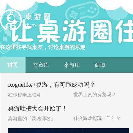
在这里找寻找桌友，讨论桌游的乐趣
首页
文章库
桌游库
商城
Roguelike+桌游，有可能成功吗？
世界上真的有龙吗？
在榻榻米上格斗
桌游吐槽大会开始了！
什么游戏能玩一千年？
桌游里的「灵魂译名」