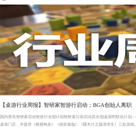
【桌游行业周报】智研家智游行启动；BGA创始人离职
国内资讯智研家启动智游行全国计划智研家日前启动其全国桌游吧联动计划——
桌游门店，并提供《猪朋狗友》《搞笑瑜伽》《樛木计之骇浪求生》三款游戏。智