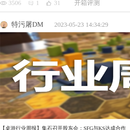
3506
1
31
开箱评测
特污屠DM
2023-05-23 14:34:29
【桌游行业周报】集石召开股东会；SFG与KS达成合作