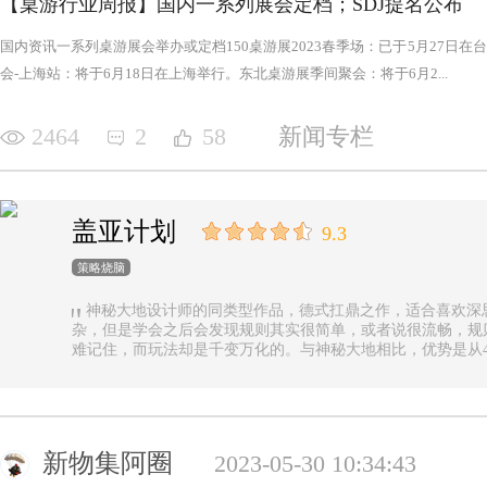
【桌游行业周报】国内一系列展会定档；SDJ提名公布
国内资讯一系列桌游展会举办或定档150桌游展2023春季场：已于5月27日
会-上海站：将于6月18日在上海举行。东北桌游展季间聚会：将于6月2...
2464
2
58
新闻专栏
盖亚计划
9.3
策略烧脑
神秘大地设计师的同类型作品，德式扛鼎之作，适合喜欢深
杂，但是学会之后会发现规则其实很简单，或者说很流畅，规
难记住，而玩法却是千变万化的。与神秘大地相比，优势是从4
异，随机地图虽然对平衡性稍有影响但增加的变化和思考量绝对值
n.online，这里有各种大佬等你们来吊打
新物集阿圈
2023-05-30 10:34:43