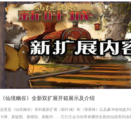
《仙境幽谷》全新双扩展开箱展示及介绍
这里是《仙境幽谷》系列最新扩展《新叶城》和《薄雾林》以及豪华收纳盘升
卡牌、新版图、新模组、新配件……它们又会为你带来哪些全新的仙境系列游戏体