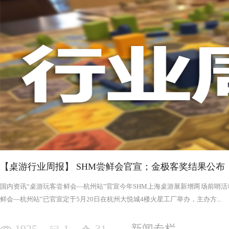
否进入罪恶的回合，鉴于次数有限以及是在英雄之后，这对于
雄在场上存活的时间推移，英雄会变得更强，为了不断重创英
日记录表，末日记录表上的数字越大，罪恶将会变得愈加难以
竭尽全力后，仍要凭着压倒性的力量夷平土地。 与罪恶相对应的，是英雄阵营。每一次游戏，会在众
多英雄中（基础是七个，扩展中还有二十个左右）选择七个组
的能力，也各有侧重，这一点的设计使游戏可玩度更高。然而
的危机，英雄的每次行动都需要深思熟虑，与队友的配合显得
英雄更是需要不断搜寻装备武装自己，然而每一轮的装备数量
英雄为了目标浴血奋战，然而行动有限，资源有限，英雄们唯
战、面对压力的人来说，英雄的阵营将让你沉浸于此。，而罪
我体验的六局里，只扮演了一次罪恶，大多数作为英雄时，面
游戏，不仅仅是挑战，而是它本身加入的运气因素和策略程度
实现的艰巨挑战。大家有机会确实值得尝试！
【桌游行业周报】 SHM尝鲜会官宣；金极客奖结果公布
国内资讯“桌游玩客尝鲜会—杭州站”官宣今年SHM上海桌游展新增两场前哨活动
鲜会—杭州站”已官宣定于5月20日在杭州大悦城4楼火星工厂举办，主办方...
1925
1
31
新闻专栏