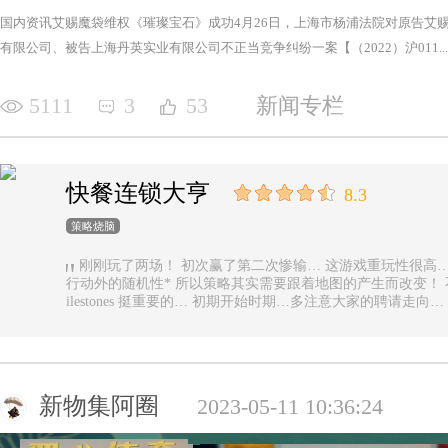
国内资讯艾赐魔袋维权《璀璨宝石》成功4月26日，上海市杨浦法院对原告艾
有限公司、被告上海丹英实业有限公司不正当竞争纠纷一案【（2022）沪011...
5111
3
53
新闻专栏
快餐连锁大亨
8.3
策略烧脑
刚刚玩了两场！ 初次赢了第二次惨输… 这游戏重玩性很高… 主要是唯一的随机性是地图… 除了玩家
行动外的随机性* 所以策略其实需要跟着地图的产生而改变！ 不能一直使用一样的科技书！ 然后记得m
ilestones 挺重要的… 初期开始时期…多注意大家的聘请走
新物集阿圈
2023-05-11 10:36:24