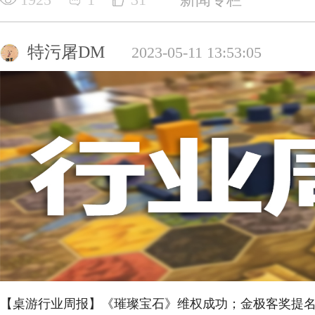
特污屠DM
2023-05-11 13:53:05
【桌游行业周报】《璀璨宝石》维权成功；金极客奖提