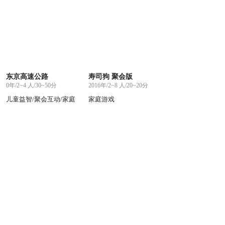
东京高速公路
寿司狗 聚会版
0年/2~4 人/30~50分
2016年/2~8 人/20~20分
儿童益智/聚会互动/家庭
家庭游戏
游戏