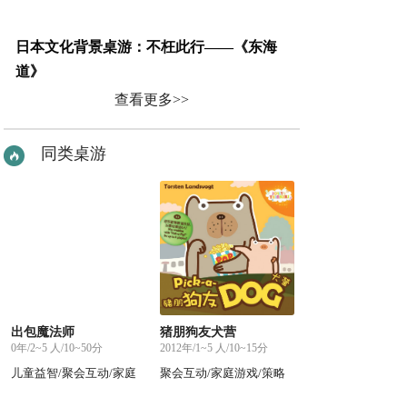
日本文化背景桌游：不枉此行——《东海
道》
查看更多>>
同类桌游
出包魔法师
猪朋狗友犬营
0年/2~5 人/10~50分
2012年/1~5 人/10~15分
儿童益智/聚会互动/家庭
聚会互动/家庭游戏/策略
游戏
烧脑