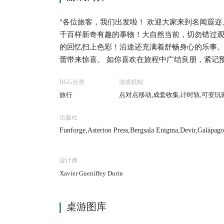
"各位旅客，我们出发啦！ 欢迎大家来到名闻遐
千百样新奇有趣的事物！大自然当前，切勿错过
的回忆扫上色彩！沿途还充满着舒畅身心的乐事
蕾带来惊喜。 如你喜欢在旅程中广结良朋，紧记
至可能碰上惊喜的偶遇，因而改变行程。为免错
BGG分类
游戏机制
条不紊，不急不躁。东海道将会为你带来独一无二
旅行
点对点移动,成套收集,计时轨,可变玩
旅程中，玩家会穿越壮丽的乡郊、品嚐美食佳肴
历。"
出版社
Funforge,Asterion Press,Bergsala Enigma,Devir,Galápa
e Studios,Pendragon Game Studio,Swan Panasia Co., 
设计师
Xavier Gueniffey Durin
桌游图库