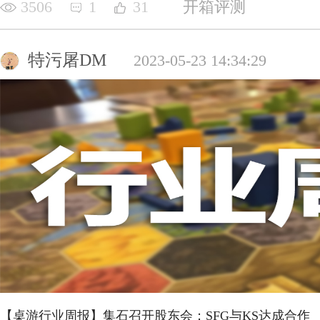
3506
1
31
开箱评测
特污屠DM
2023-05-23 14:34:29
【桌游行业周报】集石召开股东会；SFG与KS达成合作