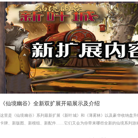
《仙境幽谷》全新双扩展开箱展示及介绍
这里是《仙境幽谷》系列最新扩展《新叶城》和《薄雾林》以及豪华收纳盘升
卡牌、新版图、新模组、新配件……它们又会为你带来哪些全新的仙境系列游戏体