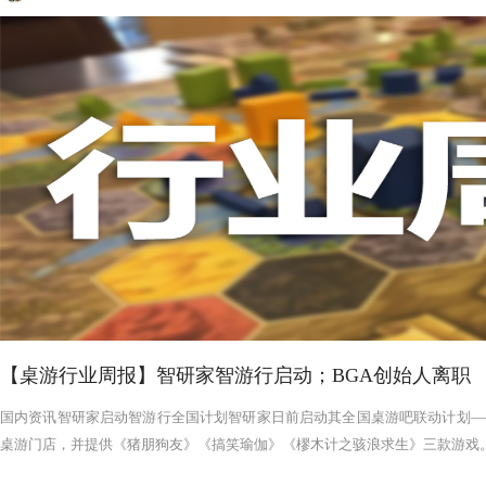
【桌游行业周报】智研家智游行启动；BGA创始人离职
国内资讯智研家启动智游行全国计划智研家日前启动其全国桌游吧联动计划——
桌游门店，并提供《猪朋狗友》《搞笑瑜伽》《樛木计之骇浪求生》三款游戏。智