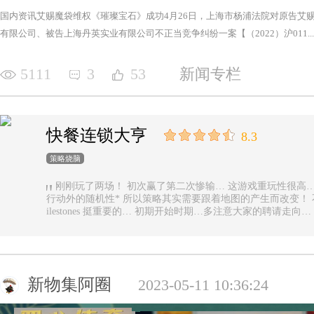
国内资讯艾赐魔袋维权《璀璨宝石》成功4月26日，上海市杨浦法院对原告艾
有限公司、被告上海丹英实业有限公司不正当竞争纠纷一案【（2022）沪011...
5111
3
53
新闻专栏
快餐连锁大亨
8.3
策略烧脑
刚刚玩了两场！ 初次赢了第二次惨输… 这游戏重玩性很高… 主要是唯一的随机性是地图… 除了玩家
行动外的随机性* 所以策略其实需要跟着地图的产生而改变！ 不能一直使用一样的科技书！ 然后记得m
ilestones 挺重要的… 初期开始时期…多注意大家的聘请走
新物集阿圈
2023-05-11 10:36:24