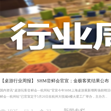
否进入罪恶的回合，鉴于次数有限以及是在英雄之后，这对于
雄在场上存活的时间推移，英雄会变得更强，为了不断重创英
日记录表，末日记录表上的数字越大，罪恶将会变得愈加难以
竭尽全力后，仍要凭着压倒性的力量夷平土地。 与罪恶相对应的，是英雄阵营。每一次游戏，会在众
多英雄中（基础是七个，扩展中还有二十个左右）选择七个组
的能力，也各有侧重，这一点的设计使游戏可玩度更高。然而
的危机，英雄的每次行动都需要深思熟虑，与队友的配合显得
英雄更是需要不断搜寻装备武装自己，然而每一轮的装备数量
英雄为了目标浴血奋战，然而行动有限，资源有限，英雄们唯
战、面对压力的人来说，英雄的阵营将让你沉浸于此。，而罪
我体验的六局里，只扮演了一次罪恶，大多数作为英雄时，面
游戏，不仅仅是挑战，而是它本身加入的运气因素和策略程度
实现的艰巨挑战。大家有机会确实值得尝试！
【桌游行业周报】 SHM尝鲜会官宣；金极客奖结果公布
国内资讯“桌游玩客尝鲜会—杭州站”官宣今年SHM上海桌游展新增两场前哨活动
鲜会—杭州站”已官宣定于5月20日在杭州大悦城4楼火星工厂举办，主办方...
1925
1
31
新闻专栏