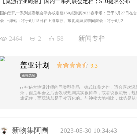
【桌游行业周报】国内一系列展会定档；SDJ提名公布
国内资讯一系列桌游展会举办或定档150桌游展2023春季场：已于5月27日
会-上海站：将于6月18日在上海举行。东北桌游展季间聚会：将于6月2...
2464
2
58
新闻专栏
盖亚计划
9.3
策略烧脑
神秘大地设计师的同类型作品，德式扛鼎之作，适合喜欢深
杂，但是学会之后会发现规则其实很简单，或者说很流畅，规
难记住，而玩法却是千变万化的。与神秘大地相比，优势是从4
异，随机地图虽然对平衡性稍有影响但增加的变化和思考量绝对值
n.online，这里有各种大佬等你们来吊打
新物集阿圈
2023-05-30 10:34:43