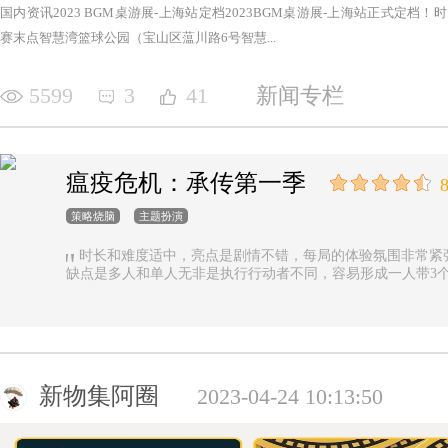
国内资讯2023 BGM桌游展-上海站定档2023BGM桌游展-上海站正式定档！时间：2
赛末点智慧湾篮球公园（宝山区蕰川路6号智慧...
5599
3
41
新闻专栏
瘟疫危机：承传第一季
8
策略烧脑
主题扮演
时长和难度适中，亮点是剧情不错，每局的体验氛围非常紧
缺点是多人和单人无非是执行行动者不同，容易形成一人带3
新物集阿圈
2023-04-24 10:13:50