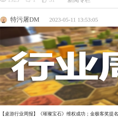
特污屠DM
2023-05-11 13:53:05
【桌游行业周报】《璀璨宝石》维权成功；金极客奖提