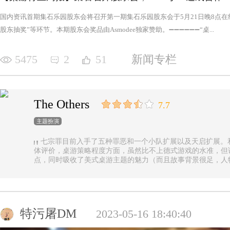
国内资讯首期集石乐园股东会将召开第一期集石乐园股东会于5月21日晚8点
股东抽奖”等环节。本期股东会奖品由Asmodee独家赞助。➖➖➖➖➖➖“桌...
5475
2
51
新闻专栏
The Others
7.7
主题扮演
七宗罪目前入手了五种罪恶和一个小队扩展以及天启扩展。
体评价，桌游策略程度方面，虽然比不上德式游戏的水准，但
点，同时吸收了美式桌游主题的魅力（而且故事背景很足，人
的优势（这一点，对于双方玩家都是，后文再做展开）。 游戏设定是一个玩家操控由一种罪恶组成的
阵营，与他挑选的一类追随者，展开对英雄的对抗，最终的目
后继之力时，便能取得胜利。七种罪恶，每一种罪恶都拥有着
种罪恶出现，却仍然能在整个地图上看到憎恶兽和追随者的身
事推进，化身降临，如若不慎，充满力量的化身必将索去英雄
特污屠DM
2023-05-16 18:40:40
罪恶中最有气势的，很不错，而作为拓展中的天启和天启四骑
家在游戏中不会拥有主动的回合，但绝不是大家想象中的被动