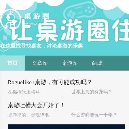
在这里找寻找桌友，讨论桌游的乐趣
首页
文章库
桌游库
商城
Roguelike+桌游，有可能成功吗？
世界上真的有龙吗？
在榻榻米上格斗
桌游吐槽大会开始了！
什么游戏能玩一千年？
桌游里的「灵魂译名」