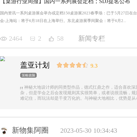
【桌游行业周报】国内一系列展会定档；SDJ提名公布
国内资讯一系列桌游展会举办或定档150桌游展2023春季场：已于5月27日
会-上海站：将于6月18日在上海举行。东北桌游展季间聚会：将于6月2...
2464
2
58
新闻专栏
盖亚计划
9.3
策略烧脑
神秘大地设计师的同类型作品，德式扛鼎之作，适合喜欢深
杂，但是学会之后会发现规则其实很简单，或者说很流畅，规
难记住，而玩法却是千变万化的。与神秘大地相比，优势是从4
异，随机地图虽然对平衡性稍有影响但增加的变化和思考量绝对值
n.online，这里有各种大佬等你们来吊打
新物集阿圈
2023-05-30 10:34:43