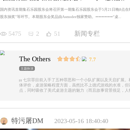
国内资讯首期集石乐园股东会将召开第一期集石乐园股东会于5月21日晚8点
股东抽奖”等环节。本期股东会奖品由Asmodee独家赞助。➖➖➖➖➖➖“桌...
5475
2
51
新闻专栏
The Others
7.7
主题扮演
七宗罪目前入手了五种罪恶和一个小队扩展以及天启扩展。
体评价，桌游策略程度方面，虽然比不上德式游戏的水准，但
点，同时吸收了美式桌游主题的魅力（而且故事背景很足，人
的优势（这一点，对于双方玩家都是，后文再做展开）。 游戏设定是一个玩家操控由一种罪恶组成的
阵营，与他挑选的一类追随者，展开对英雄的对抗，最终的目
后继之力时，便能取得胜利。七种罪恶，每一种罪恶都拥有着
种罪恶出现，却仍然能在整个地图上看到憎恶兽和追随者的身
事推进，化身降临，如若不慎，充满力量的化身必将索去英雄
特污屠DM
2023-05-16 18:40:40
罪恶中最有气势的，很不错，而作为拓展中的天启和天启四骑
家在游戏中不会拥有主动的回合，但绝不是大家想象中的被动