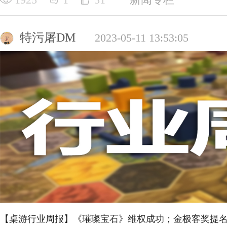
特污屠DM
2023-05-11 13:53:05
【桌游行业周报】《璀璨宝石》维权成功；金极客奖提