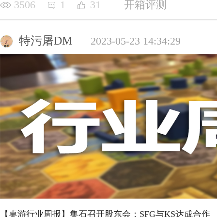
3506
1
31
开箱评测
特污屠DM
2023-05-23 14:34:29
【桌游行业周报】集石召开股东会；SFG与KS达成合作