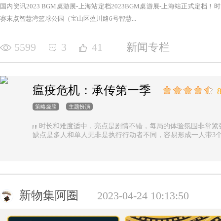
国内资讯2023 BGM桌游展-上海站定档2023BGM桌游展-上海站正式定档！时间：2
赛末点智慧湾篮球公园（宝山区蕰川路6号智慧...
5599
3
41
新闻专栏
瘟疫危机：承传第一季
8
策略烧脑
主题扮演
时长和难度适中，亮点是剧情不错，每局的体验氛围非常紧
缺点是多人和单人无非是执行行动者不同，容易形成一人带3
新物集阿圈
2023-04-24 10:13:50