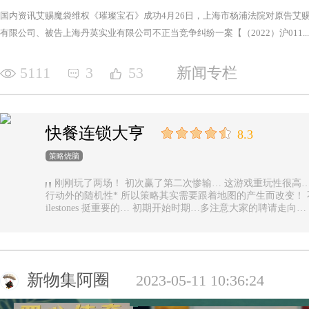
国内资讯艾赐魔袋维权《璀璨宝石》成功4月26日，上海市杨浦法院对原告艾
有限公司、被告上海丹英实业有限公司不正当竞争纠纷一案【（2022）沪011...
5111
3
53
新闻专栏
快餐连锁大亨
8.3
策略烧脑
刚刚玩了两场！ 初次赢了第二次惨输… 这游戏重玩性很高… 主要是唯一的随机性是地图… 除了玩家
行动外的随机性* 所以策略其实需要跟着地图的产生而改变！ 不能一直使用一样的科技书！ 然后记得m
ilestones 挺重要的… 初期开始时期…多注意大家的聘请走
新物集阿圈
2023-05-11 10:36:24