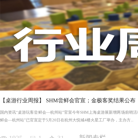
否进入罪恶的回合，鉴于次数有限以及是在英雄之后，这对于
雄在场上存活的时间推移，英雄会变得更强，为了不断重创英
日记录表，末日记录表上的数字越大，罪恶将会变得愈加难以
竭尽全力后，仍要凭着压倒性的力量夷平土地。 与罪恶相对应的，是英雄阵营。每一次游戏，会在众
多英雄中（基础是七个，扩展中还有二十个左右）选择七个组
的能力，也各有侧重，这一点的设计使游戏可玩度更高。然而
的危机，英雄的每次行动都需要深思熟虑，与队友的配合显得
英雄更是需要不断搜寻装备武装自己，然而每一轮的装备数量
英雄为了目标浴血奋战，然而行动有限，资源有限，英雄们唯
战、面对压力的人来说，英雄的阵营将让你沉浸于此。，而罪
我体验的六局里，只扮演了一次罪恶，大多数作为英雄时，面
游戏，不仅仅是挑战，而是它本身加入的运气因素和策略程度
实现的艰巨挑战。大家有机会确实值得尝试！
【桌游行业周报】 SHM尝鲜会官宣；金极客奖结果公布
国内资讯“桌游玩客尝鲜会—杭州站”官宣今年SHM上海桌游展新增两场前哨活动
鲜会—杭州站”已官宣定于5月20日在杭州大悦城4楼火星工厂举办，主办方...
1925
1
31
新闻专栏