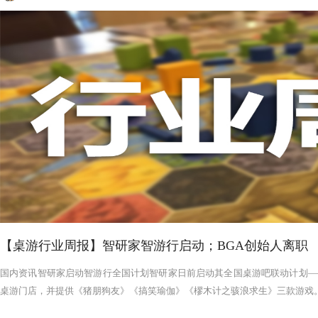
【桌游行业周报】智研家智游行启动；BGA创始人离职
国内资讯智研家启动智游行全国计划智研家日前启动其全国桌游吧联动计划——
桌游门店，并提供《猪朋狗友》《搞笑瑜伽》《樛木计之骇浪求生》三款游戏。智