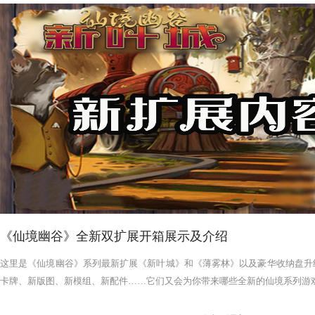
《仙境幽谷》全新双扩展开箱展示及介绍
这里是《仙境幽谷》系列最新扩展《新叶城》和《薄雾林》以及豪华收纳盘升
卡牌、新版图、新模组、新配件……它们又会为你带来哪些全新的仙境系列游戏体