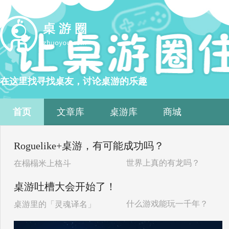
在这里找寻找桌友，讨论桌游的乐趣
首页
文章库
桌游库
商城
Roguelike+桌游，有可能成功吗？
世界上真的有龙吗？
在榻榻米上格斗
桌游吐槽大会开始了！
什么游戏能玩一千年？
桌游里的「灵魂译名」