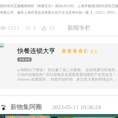
国内资讯艾赐魔袋维权《璀璨宝石》成功4月26日，上海市杨浦法院对原告艾
有限公司、被告上海丹英实业有限公司不正当竞争纠纷一案【（2022）沪011...
5111
3
53
新闻专栏
快餐连锁大亨
8.3
策略烧脑
刚刚玩了两场！ 初次赢了第二次惨输… 这游戏重玩性很高… 主要是唯一的随机性是地图… 除了玩家
行动外的随机性* 所以策略其实需要跟着地图的产生而改变！ 不能一直使用一样的科技书！ 然后记得m
ilestones 挺重要的… 初期开始时期…多注意大家的聘请走
新物集阿圈
2023-05-11 10:36:24