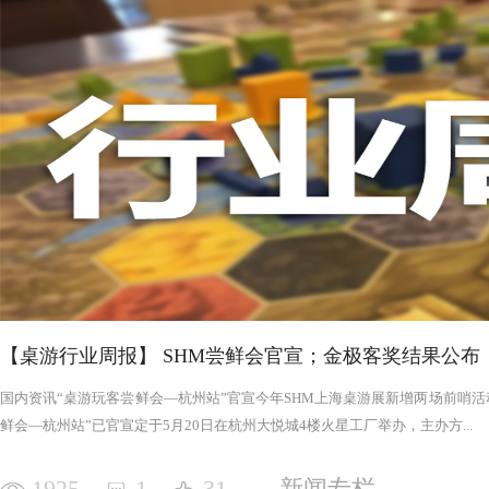
否进入罪恶的回合，鉴于次数有限以及是在英雄之后，这对于
雄在场上存活的时间推移，英雄会变得更强，为了不断重创英
日记录表，末日记录表上的数字越大，罪恶将会变得愈加难以
竭尽全力后，仍要凭着压倒性的力量夷平土地。 与罪恶相对应的，是英雄阵营。每一次游戏，会在众
多英雄中（基础是七个，扩展中还有二十个左右）选择七个组
的能力，也各有侧重，这一点的设计使游戏可玩度更高。然而
的危机，英雄的每次行动都需要深思熟虑，与队友的配合显得
英雄更是需要不断搜寻装备武装自己，然而每一轮的装备数量
英雄为了目标浴血奋战，然而行动有限，资源有限，英雄们唯
战、面对压力的人来说，英雄的阵营将让你沉浸于此。，而罪
我体验的六局里，只扮演了一次罪恶，大多数作为英雄时，面
游戏，不仅仅是挑战，而是它本身加入的运气因素和策略程度
实现的艰巨挑战。大家有机会确实值得尝试！
【桌游行业周报】 SHM尝鲜会官宣；金极客奖结果公布
国内资讯“桌游玩客尝鲜会—杭州站”官宣今年SHM上海桌游展新增两场前哨活动
鲜会—杭州站”已官宣定于5月20日在杭州大悦城4楼火星工厂举办，主办方...
1925
1
31
新闻专栏