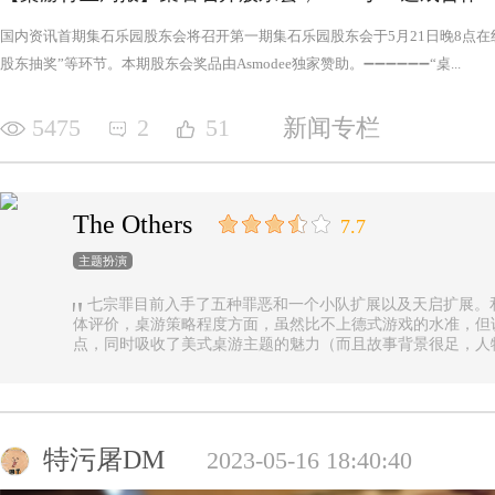
国内资讯首期集石乐园股东会将召开第一期集石乐园股东会于5月21日晚8点
股东抽奖”等环节。本期股东会奖品由Asmodee独家赞助。➖➖➖➖➖➖“桌...
5475
2
51
新闻专栏
The Others
7.7
主题扮演
七宗罪目前入手了五种罪恶和一个小队扩展以及天启扩展。
体评价，桌游策略程度方面，虽然比不上德式游戏的水准，但
点，同时吸收了美式桌游主题的魅力（而且故事背景很足，人
的优势（这一点，对于双方玩家都是，后文再做展开）。 游戏设定是一个玩家操控由一种罪恶组成的
阵营，与他挑选的一类追随者，展开对英雄的对抗，最终的目
后继之力时，便能取得胜利。七种罪恶，每一种罪恶都拥有着
种罪恶出现，却仍然能在整个地图上看到憎恶兽和追随者的身
事推进，化身降临，如若不慎，充满力量的化身必将索去英雄
特污屠DM
2023-05-16 18:40:40
罪恶中最有气势的，很不错，而作为拓展中的天启和天启四骑
家在游戏中不会拥有主动的回合，但绝不是大家想象中的被动