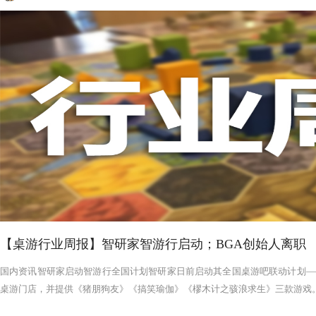
【桌游行业周报】智研家智游行启动；BGA创始人离职
国内资讯智研家启动智游行全国计划智研家日前启动其全国桌游吧联动计划——
桌游门店，并提供《猪朋狗友》《搞笑瑜伽》《樛木计之骇浪求生》三款游戏。智