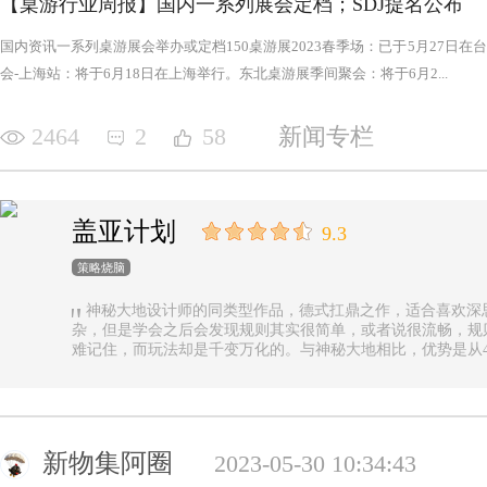
【桌游行业周报】国内一系列展会定档；SDJ提名公布
国内资讯一系列桌游展会举办或定档150桌游展2023春季场：已于5月27日
会-上海站：将于6月18日在上海举行。东北桌游展季间聚会：将于6月2...
2464
2
58
新闻专栏
盖亚计划
9.3
策略烧脑
神秘大地设计师的同类型作品，德式扛鼎之作，适合喜欢深
杂，但是学会之后会发现规则其实很简单，或者说很流畅，规
难记住，而玩法却是千变万化的。与神秘大地相比，优势是从4
异，随机地图虽然对平衡性稍有影响但增加的变化和思考量绝对值
n.online，这里有各种大佬等你们来吊打
新物集阿圈
2023-05-30 10:34:43