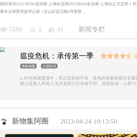
国内资讯2023 BGM桌游展-上海站定档2023BGM桌游展-上海站正式定档！时间：2
赛末点智慧湾篮球公园（宝山区蕰川路6号智慧...
5599
3
41
新闻专栏
瘟疫危机：承传第一季
8
策略烧脑
主题扮演
时长和难度适中，亮点是剧情不错，每局的体验氛围非常紧
缺点是多人和单人无非是执行行动者不同，容易形成一人带3
新物集阿圈
2023-04-24 10:13:50