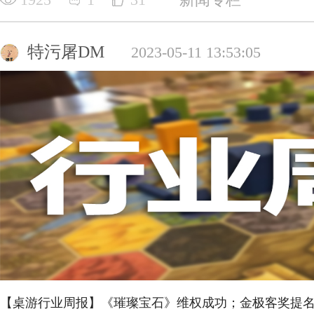
特污屠DM
2023-05-11 13:53:05
【桌游行业周报】《璀璨宝石》维权成功；金极客奖提