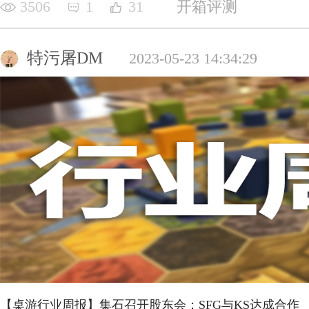
3506
1
31
开箱评测
特污屠DM
2023-05-23 14:34:29
【桌游行业周报】集石召开股东会；SFG与KS达成合作