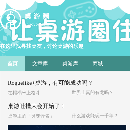
在这里找寻找桌友，讨论桌游的乐趣
首页
文章库
桌游库
商城
Roguelike+桌游，有可能成功吗？
世界上真的有龙吗？
在榻榻米上格斗
桌游吐槽大会开始了！
什么游戏能玩一千年？
桌游里的「灵魂译名」