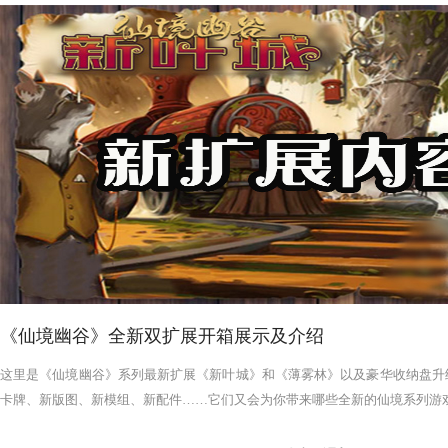
《仙境幽谷》全新双扩展开箱展示及介绍
这里是《仙境幽谷》系列最新扩展《新叶城》和《薄雾林》以及豪华收纳盘升
卡牌、新版图、新模组、新配件……它们又会为你带来哪些全新的仙境系列游戏体