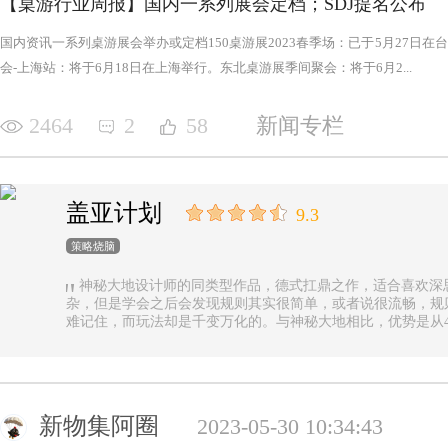
【桌游行业周报】国内一系列展会定档；SDJ提名公布
国内资讯一系列桌游展会举办或定档150桌游展2023春季场：已于5月27日
会-上海站：将于6月18日在上海举行。东北桌游展季间聚会：将于6月2...
2464
2
58
新闻专栏
盖亚计划
9.3
策略烧脑
神秘大地设计师的同类型作品，德式扛鼎之作，适合喜欢深
杂，但是学会之后会发现规则其实很简单，或者说很流畅，规
难记住，而玩法却是千变万化的。与神秘大地相比，优势是从4
异，随机地图虽然对平衡性稍有影响但增加的变化和思考量绝对值
n.online，这里有各种大佬等你们来吊打
新物集阿圈
2023-05-30 10:34:43