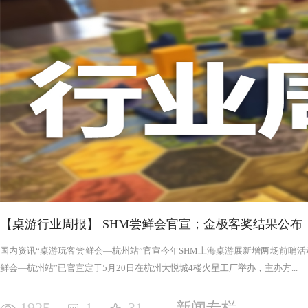
否进入罪恶的回合，鉴于次数有限以及是在英雄之后，这对于
雄在场上存活的时间推移，英雄会变得更强，为了不断重创英
日记录表，末日记录表上的数字越大，罪恶将会变得愈加难以
竭尽全力后，仍要凭着压倒性的力量夷平土地。 与罪恶相对应的，是英雄阵营。每一次游戏，会在众
多英雄中（基础是七个，扩展中还有二十个左右）选择七个组
的能力，也各有侧重，这一点的设计使游戏可玩度更高。然而
的危机，英雄的每次行动都需要深思熟虑，与队友的配合显得
英雄更是需要不断搜寻装备武装自己，然而每一轮的装备数量
英雄为了目标浴血奋战，然而行动有限，资源有限，英雄们唯
战、面对压力的人来说，英雄的阵营将让你沉浸于此。，而罪
我体验的六局里，只扮演了一次罪恶，大多数作为英雄时，面
游戏，不仅仅是挑战，而是它本身加入的运气因素和策略程度
实现的艰巨挑战。大家有机会确实值得尝试！
【桌游行业周报】 SHM尝鲜会官宣；金极客奖结果公布
国内资讯“桌游玩客尝鲜会—杭州站”官宣今年SHM上海桌游展新增两场前哨活动
鲜会—杭州站”已官宣定于5月20日在杭州大悦城4楼火星工厂举办，主办方...
1925
1
31
新闻专栏