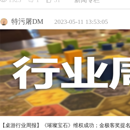
特污屠DM
2023-05-11 13:53:05
【桌游行业周报】《璀璨宝石》维权成功；金极客奖提