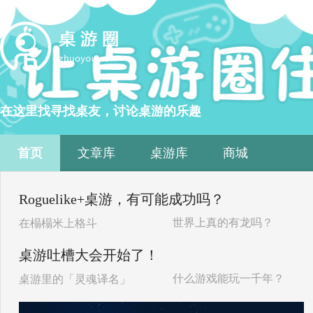
在这里找寻找桌友，讨论桌游的乐趣
首页
文章库
桌游库
商城
Roguelike+桌游，有可能成功吗？
世界上真的有龙吗？
在榻榻米上格斗
桌游吐槽大会开始了！
什么游戏能玩一千年？
桌游里的「灵魂译名」