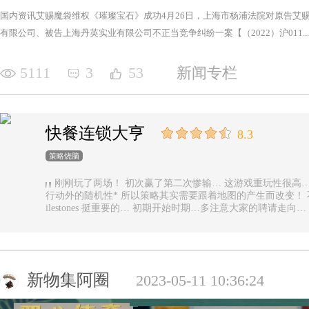
国内资讯艾赐魔袋维权《璀璨宝石》成功4月26日，上海市杨浦法院对原告艾
有限公司、被告上海丹英实业有限公司不正当竞争纠纷一案【（2022）沪011...
5111
3
53
新闻专栏
快餐连锁大亨
8.3
策略烧脑
刚刚玩了两场！ 初次赢了第二次惨输… 这游戏重玩性很高… 主要是唯一的随机性是地图… 除了玩家
行动外的随机性* 所以策略其实需要跟着地图的产生而改变！ 不能一直使用一样的科技书！ 然后记得m
ilestones 挺重要的… 初期开始时期…多注意大家的聘请走
新物集阿圈
2023-05-11 10:36:24