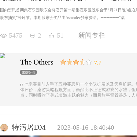
国内资讯首期集石乐园股东会将召开第一期集石乐园股东会于5月21日晚8点
股东抽奖”等环节。本期股东会奖品由Asmodee独家赞助。➖➖➖➖➖➖“桌...
5475
2
51
新闻专栏
The Others
7.7
主题扮演
七宗罪目前入手了五种罪恶和一个小队扩展以及天启扩展。
体评价，桌游策略程度方面，虽然比不上德式游戏的水准，但
点，同时吸收了美式桌游主题的魅力（而且故事背景很足，人
的优势（这一点，对于双方玩家都是，后文再做展开）。 游戏设定是一个玩家操控由一种罪恶组成的
阵营，与他挑选的一类追随者，展开对英雄的对抗，最终的目
后继之力时，便能取得胜利。七种罪恶，每一种罪恶都拥有着
种罪恶出现，却仍然能在整个地图上看到憎恶兽和追随者的身
事推进，化身降临，如若不慎，充满力量的化身必将索去英雄
特污屠DM
2023-05-16 18:40:40
罪恶中最有气势的，很不错，而作为拓展中的天启和天启四骑
家在游戏中不会拥有主动的回合，但绝不是大家想象中的被动