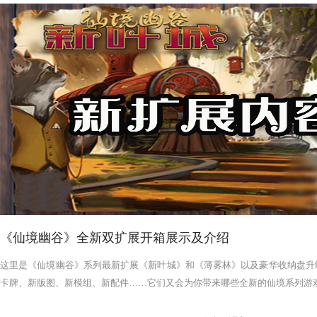
《仙境幽谷》全新双扩展开箱展示及介绍
这里是《仙境幽谷》系列最新扩展《新叶城》和《薄雾林》以及豪华收纳盘升
卡牌、新版图、新模组、新配件……它们又会为你带来哪些全新的仙境系列游戏体