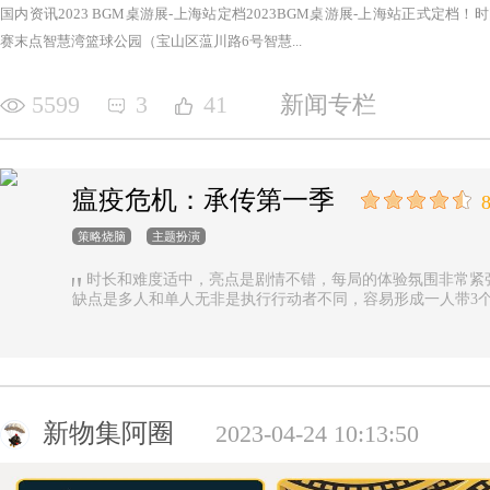
国内资讯2023 BGM桌游展-上海站定档2023BGM桌游展-上海站正式定档！时间：2
赛末点智慧湾篮球公园（宝山区蕰川路6号智慧...
5599
3
41
新闻专栏
瘟疫危机：承传第一季
8
策略烧脑
主题扮演
时长和难度适中，亮点是剧情不错，每局的体验氛围非常紧
缺点是多人和单人无非是执行行动者不同，容易形成一人带3
新物集阿圈
2023-04-24 10:13:50