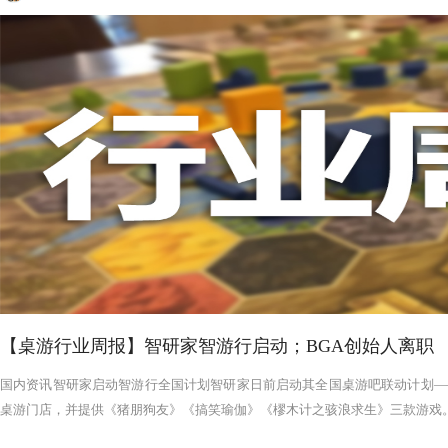
【桌游行业周报】智研家智游行启动；BGA创始人离职
国内资讯智研家启动智游行全国计划智研家日前启动其全国桌游吧联动计划——
桌游门店，并提供《猪朋狗友》《搞笑瑜伽》《樛木计之骇浪求生》三款游戏。智