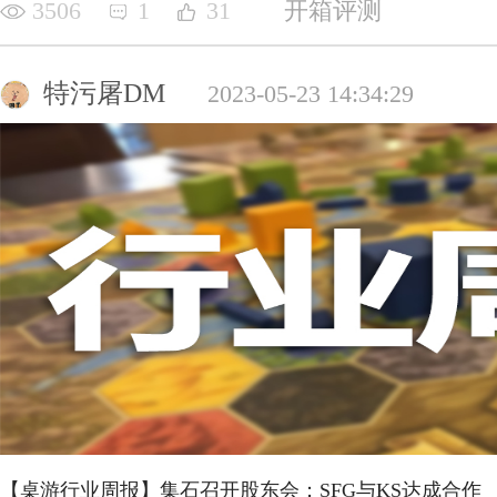
3506
1
31
开箱评测
特污屠DM
2023-05-23 14:34:29
【桌游行业周报】集石召开股东会；SFG与KS达成合作