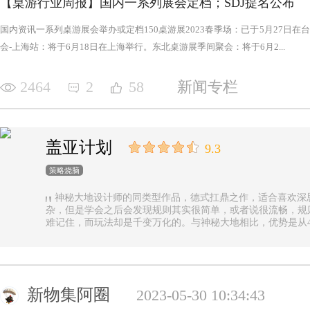
【桌游行业周报】国内一系列展会定档；SDJ提名公布
国内资讯一系列桌游展会举办或定档150桌游展2023春季场：已于5月27日
会-上海站：将于6月18日在上海举行。东北桌游展季间聚会：将于6月2...
2464
2
58
新闻专栏
盖亚计划
9.3
策略烧脑
神秘大地设计师的同类型作品，德式扛鼎之作，适合喜欢深
杂，但是学会之后会发现规则其实很简单，或者说很流畅，规
难记住，而玩法却是千变万化的。与神秘大地相比，优势是从4
异，随机地图虽然对平衡性稍有影响但增加的变化和思考量绝对值
n.online，这里有各种大佬等你们来吊打
新物集阿圈
2023-05-30 10:34:43