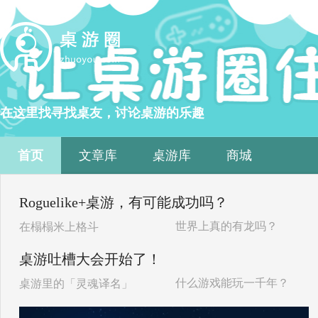
在这里找寻找桌友，讨论桌游的乐趣
首页
文章库
桌游库
商城
Roguelike+桌游，有可能成功吗？
世界上真的有龙吗？
在榻榻米上格斗
桌游吐槽大会开始了！
什么游戏能玩一千年？
桌游里的「灵魂译名」