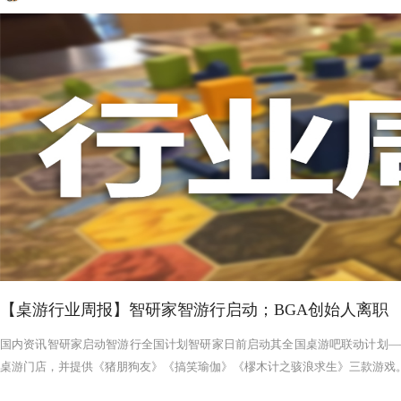
【桌游行业周报】智研家智游行启动；BGA创始人离职
国内资讯智研家启动智游行全国计划智研家日前启动其全国桌游吧联动计划——
桌游门店，并提供《猪朋狗友》《搞笑瑜伽》《樛木计之骇浪求生》三款游戏。智