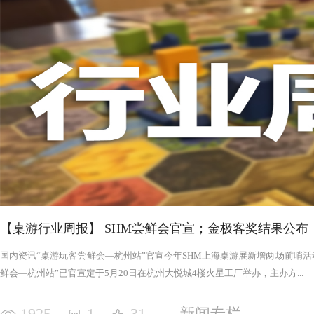
否进入罪恶的回合，鉴于次数有限以及是在英雄之后，这对于
雄在场上存活的时间推移，英雄会变得更强，为了不断重创英
日记录表，末日记录表上的数字越大，罪恶将会变得愈加难以
竭尽全力后，仍要凭着压倒性的力量夷平土地。 与罪恶相对应的，是英雄阵营。每一次游戏，会在众
多英雄中（基础是七个，扩展中还有二十个左右）选择七个组
的能力，也各有侧重，这一点的设计使游戏可玩度更高。然而
的危机，英雄的每次行动都需要深思熟虑，与队友的配合显得
英雄更是需要不断搜寻装备武装自己，然而每一轮的装备数量
英雄为了目标浴血奋战，然而行动有限，资源有限，英雄们唯
战、面对压力的人来说，英雄的阵营将让你沉浸于此。，而罪
我体验的六局里，只扮演了一次罪恶，大多数作为英雄时，面
游戏，不仅仅是挑战，而是它本身加入的运气因素和策略程度
实现的艰巨挑战。大家有机会确实值得尝试！
【桌游行业周报】 SHM尝鲜会官宣；金极客奖结果公布
国内资讯“桌游玩客尝鲜会—杭州站”官宣今年SHM上海桌游展新增两场前哨活动
鲜会—杭州站”已官宣定于5月20日在杭州大悦城4楼火星工厂举办，主办方...
1925
1
31
新闻专栏