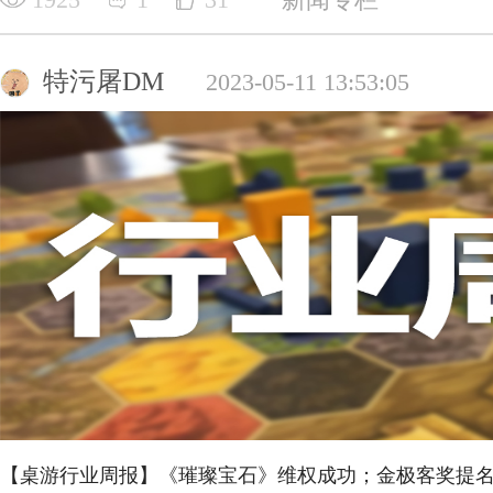
特污屠DM
2023-05-11 13:53:05
【桌游行业周报】《璀璨宝石》维权成功；金极客奖提