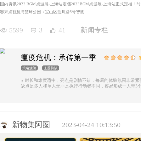
国内资讯2023 BGM桌游展-上海站定档2023BGM桌游展-上海站正式定档！时间：2
赛末点智慧湾篮球公园（宝山区蕰川路6号智慧...
5599
3
41
新闻专栏
瘟疫危机：承传第一季
8
策略烧脑
主题扮演
时长和难度适中，亮点是剧情不错，每局的体验氛围非常紧
缺点是多人和单人无非是执行行动者不同，容易形成一人带3
新物集阿圈
2023-04-24 10:13:50