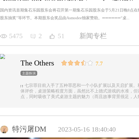
国内资讯首期集石乐园股东会将召开第一期集石乐园股东会于5月21日晚8点
股东抽奖”等环节。本期股东会奖品由Asmodee独家赞助。➖➖➖➖➖➖“桌...
5475
2
51
新闻专栏
The Others
7.7
主题扮演
七宗罪目前入手了五种罪恶和一个小队扩展以及天启扩展。
体评价，桌游策略程度方面，虽然比不上德式游戏的水准，但
点，同时吸收了美式桌游主题的魅力（而且故事背景很足，人
的优势（这一点，对于双方玩家都是，后文再做展开）。 游戏设定是一个玩家操控由一种罪恶组成的
阵营，与他挑选的一类追随者，展开对英雄的对抗，最终的目
后继之力时，便能取得胜利。七种罪恶，每一种罪恶都拥有着
种罪恶出现，却仍然能在整个地图上看到憎恶兽和追随者的身
事推进，化身降临，如若不慎，充满力量的化身必将索去英雄
特污屠DM
2023-05-16 18:40:40
罪恶中最有气势的，很不错，而作为拓展中的天启和天启四骑
家在游戏中不会拥有主动的回合，但绝不是大家想象中的被动