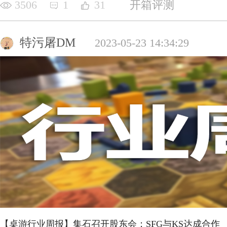
3506
1
31
开箱评测
特污屠DM
2023-05-23 14:34:29
【桌游行业周报】集石召开股东会；SFG与KS达成合作