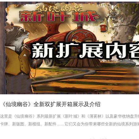
《仙境幽谷》全新双扩展开箱展示及介绍
这里是《仙境幽谷》系列最新扩展《新叶城》和《薄雾林》以及豪华收纳盘升
卡牌、新版图、新模组、新配件……它们又会为你带来哪些全新的仙境系列游戏体