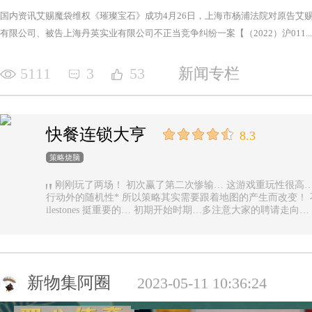
国内资讯艾赐魔袋维权《璀璨宝石》成功4月26日，上海市杨浦法院对原告艾
有限公司、被告上海丹英实业有限公司不正当竞争纠纷一案【（2022）沪011...
5111
3
53
新闻专栏
快餐连锁大亨
8.3
策略烧脑
刚刚玩了两场！ 初次赢了第二次惨输… 这游戏重玩性很高… 主要是唯一的随机性是地图… 除了玩家
行动外的随机性* 所以策略其实需要跟着地图的产生而改变！ 不能一直使用一样的科技书！ 然后记得m
ilestones 挺重要的… 初期开始时期…多注意大家的聘请走
新物集阿圈
2023-05-11 10:36:24