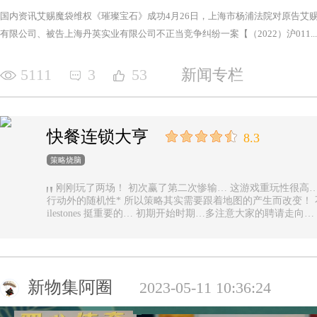
国内资讯艾赐魔袋维权《璀璨宝石》成功4月26日，上海市杨浦法院对原告艾
有限公司、被告上海丹英实业有限公司不正当竞争纠纷一案【（2022）沪011...
5111
3
53
新闻专栏
快餐连锁大亨
8.3
策略烧脑
刚刚玩了两场！ 初次赢了第二次惨输… 这游戏重玩性很高… 主要是唯一的随机性是地图… 除了玩家
行动外的随机性* 所以策略其实需要跟着地图的产生而改变！ 不能一直使用一样的科技书！ 然后记得m
ilestones 挺重要的… 初期开始时期…多注意大家的聘请走
新物集阿圈
2023-05-11 10:36:24