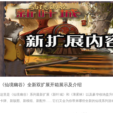
《仙境幽谷》全新双扩展开箱展示及介绍
这里是《仙境幽谷》系列最新扩展《新叶城》和《薄雾林》以及豪华收纳盘升
卡牌、新版图、新模组、新配件……它们又会为你带来哪些全新的仙境系列游戏体