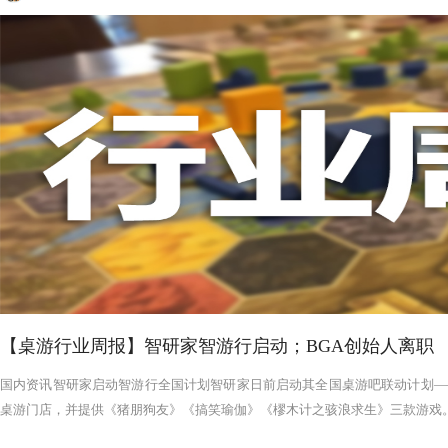
【桌游行业周报】智研家智游行启动；BGA创始人离职
国内资讯智研家启动智游行全国计划智研家日前启动其全国桌游吧联动计划——
桌游门店，并提供《猪朋狗友》《搞笑瑜伽》《樛木计之骇浪求生》三款游戏。智