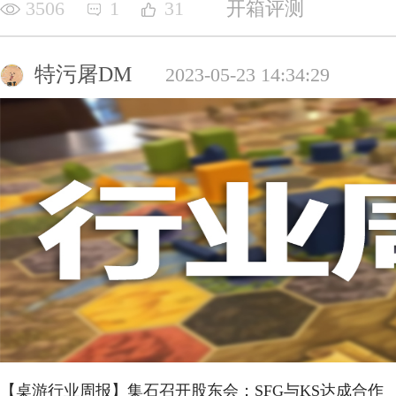
3506
1
31
开箱评测
特污屠DM
2023-05-23 14:34:29
【桌游行业周报】集石召开股东会；SFG与KS达成合作