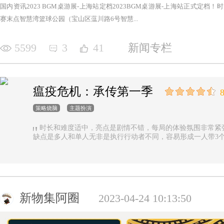
国内资讯2023 BGM桌游展-上海站定档2023BGM桌游展-上海站正式定档！时间：2
赛末点智慧湾篮球公园（宝山区蕰川路6号智慧...
5599
3
41
新闻专栏
瘟疫危机：承传第一季
8
策略烧脑
主题扮演
时长和难度适中，亮点是剧情不错，每局的体验氛围非常紧
缺点是多人和单人无非是执行行动者不同，容易形成一人带3
新物集阿圈
2023-04-24 10:13:50