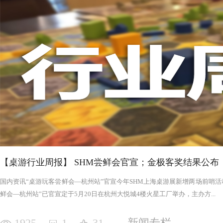
否进入罪恶的回合，鉴于次数有限以及是在英雄之后，这对于
雄在场上存活的时间推移，英雄会变得更强，为了不断重创英
日记录表，末日记录表上的数字越大，罪恶将会变得愈加难以
竭尽全力后，仍要凭着压倒性的力量夷平土地。 与罪恶相对应的，是英雄阵营。每一次游戏，会在众
多英雄中（基础是七个，扩展中还有二十个左右）选择七个组
的能力，也各有侧重，这一点的设计使游戏可玩度更高。然而
的危机，英雄的每次行动都需要深思熟虑，与队友的配合显得
英雄更是需要不断搜寻装备武装自己，然而每一轮的装备数量
英雄为了目标浴血奋战，然而行动有限，资源有限，英雄们唯
战、面对压力的人来说，英雄的阵营将让你沉浸于此。，而罪
我体验的六局里，只扮演了一次罪恶，大多数作为英雄时，面
游戏，不仅仅是挑战，而是它本身加入的运气因素和策略程度
实现的艰巨挑战。大家有机会确实值得尝试！
【桌游行业周报】 SHM尝鲜会官宣；金极客奖结果公布
国内资讯“桌游玩客尝鲜会—杭州站”官宣今年SHM上海桌游展新增两场前哨活动
鲜会—杭州站”已官宣定于5月20日在杭州大悦城4楼火星工厂举办，主办方...
1925
1
31
新闻专栏