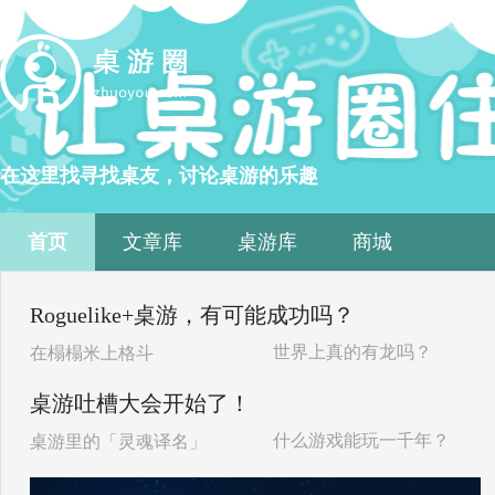
在这里找寻找桌友，讨论桌游的乐趣
首页
文章库
桌游库
商城
Roguelike+桌游，有可能成功吗？
世界上真的有龙吗？
在榻榻米上格斗
桌游吐槽大会开始了！
什么游戏能玩一千年？
桌游里的「灵魂译名」