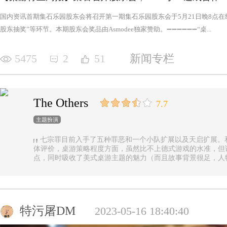
国内资讯首期集石乐园股东会将召开第一期集石乐园股东会于5月21日晚8点
股东抽奖”等环节。本期股东会奖品由Asmodee独家赞助。➖➖➖➖➖➖“桌...
5475
2
51
新闻专栏
The Others
7.7
主题扮演
七宗罪目前入手了五种罪恶和一个小队扩展以及天启扩展。
体评价，桌游策略程度方面，虽然比不上德式游戏的水准，但
点，同时吸收了美式桌游主题的魅力（而且故事背景很足，人
的优势（这一点，对于双方玩家都是，后文再做展开）。 游戏设定是一个玩家操控由一种罪恶组成的
阵营，与他挑选的一类追随者，展开对英雄的对抗，最终的目
后继之力时，便能取得胜利。七种罪恶，每一种罪恶都拥有着
种罪恶出现，却仍然能在整个地图上看到憎恶兽和追随者的身
事推进，化身降临，如若不慎，充满力量的化身必将索去英雄
特污屠DM
2023-05-16 18:40:40
罪恶中最有气势的，很不错，而作为拓展中的天启和天启四骑
家在游戏中不会拥有主动的回合，但绝不是大家想象中的被动