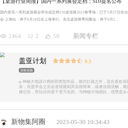
【桌游行业周报】国内一系列展会定档；SDJ提名公布
国内资讯一系列桌游展会举办或定档150桌游展2023春季场：已于5月27日
会-上海站：将于6月18日在上海举行。东北桌游展季间聚会：将于6月2...
2464
2
58
新闻专栏
盖亚计划
9.3
策略烧脑
神秘大地设计师的同类型作品，德式扛鼎之作，适合喜欢深
杂，但是学会之后会发现规则其实很简单，或者说很流畅，规
难记住，而玩法却是千变万化的。与神秘大地相比，优势是从4
异，随机地图虽然对平衡性稍有影响但增加的变化和思考量绝对值
n.online，这里有各种大佬等你们来吊打
新物集阿圈
2023-05-30 10:34:43