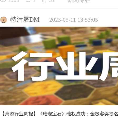
特污屠DM
2023-05-11 13:53:05
【桌游行业周报】《璀璨宝石》维权成功；金极客奖提