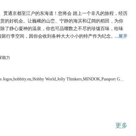
迩、贯通京都至江户的东海道！您将会 踏上一个非凡的旅程，经历
观赏的好机会。让巍峨的山峦、宁静的海滨和辽阔的稻田，为你
。除了静心凝神的温泉，你也可品嚐数之不尽的珍馐百味，给味
预留行李空间，因你会收到各种大大小小的特产作为纪念。你甚
...展开
失任何丰富的机会，你必须能好好运用时间，保持目标清晰，有
的游历！ 玩家是古日本的旅者，沿着素负盛名的东海道前进。
家能力
、搜罗地方特产、泡浸舒适温泉和广结良朋摰友，享受丰富的游
gos Jogos,hobbity.eu,Hobby World,Jolly Thinkers,MINDOK,Passport Gam
Ltd.,智研家
更多