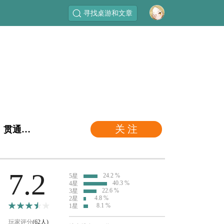
寻找桌游和文章
关 注
"各位旅客，我们出发啦！ 欢迎大家来到名闻遐迩、贯通京都至江户的东海道！"
7.2
24.2 %
5星
40.3 %
4星
22.6 %
3星
4.8 %
2星
8.1 %
1星
玩家评分
(62人)