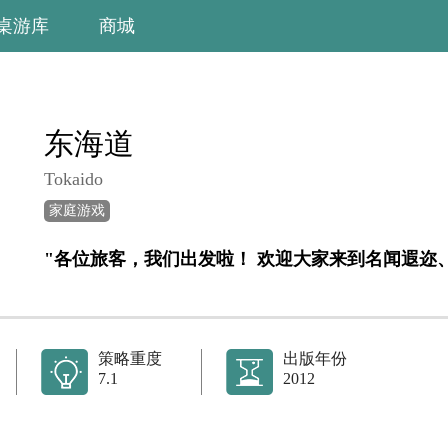
桌游库
商城
东海道
Tokaido
家庭游戏
策略重度
出版年份
7.1
2012