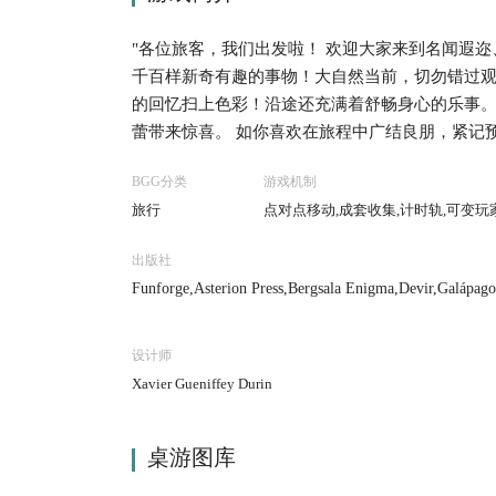
"各位旅客，我们出发啦！ 欢迎大家来到名闻遐
千百样新奇有趣的事物！大自然当前，切勿错过
的回忆扫上色彩！沿途还充满着舒畅身心的乐事
蕾带来惊喜。 如你喜欢在旅程中广结良朋，紧记
至可能碰上惊喜的偶遇，因而改变行程。为免错
BGG分类
游戏机制
条不紊，不急不躁。东海道将会为你带来独一无二
旅行
点对点移动,成套收集,计时轨,可变玩
旅程中，玩家会穿越壮丽的乡郊、品嚐美食佳肴
历。"
出版社
Funforge,Asterion Press,Bergsala Enigma,Devir,Galápa
e Studios,Pendragon Game Studio,Swan Panasia Co., 
设计师
Xavier Gueniffey Durin
桌游图库