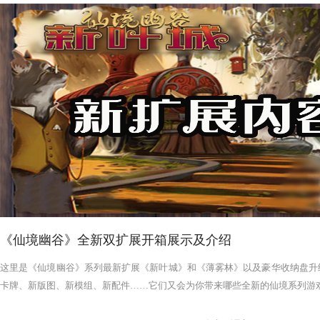
《仙境幽谷》全新双扩展开箱展示及介绍
这里是《仙境幽谷》系列最新扩展《新叶城》和《薄雾林》以及豪华收纳盘升
卡牌、新版图、新模组、新配件……它们又会为你带来哪些全新的仙境系列游戏体