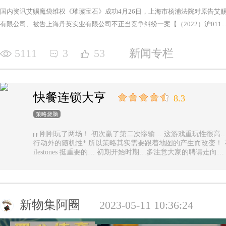
国内资讯艾赐魔袋维权《璀璨宝石》成功4月26日，上海市杨浦法院对原告艾
有限公司、被告上海丹英实业有限公司不正当竞争纠纷一案【（2022）沪011...
5111
3
53
新闻专栏
快餐连锁大亨
8.3
策略烧脑
刚刚玩了两场！ 初次赢了第二次惨输… 这游戏重玩性很高… 主要是唯一的随机性是地图… 除了玩家
行动外的随机性* 所以策略其实需要跟着地图的产生而改变！ 不能一直使用一样的科技书！ 然后记得m
ilestones 挺重要的… 初期开始时期…多注意大家的聘请走
新物集阿圈
2023-05-11 10:36:24