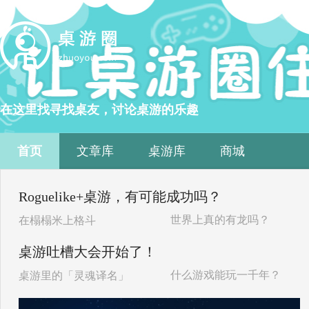
在这里找寻找桌友，讨论桌游的乐趣
首页
文章库
桌游库
商城
Roguelike+桌游，有可能成功吗？
世界上真的有龙吗？
在榻榻米上格斗
桌游吐槽大会开始了！
什么游戏能玩一千年？
桌游里的「灵魂译名」