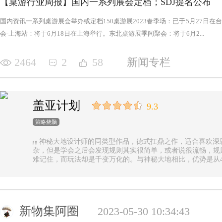
【桌游行业周报】国内一系列展会定档；SDJ提名公布
国内资讯一系列桌游展会举办或定档150桌游展2023春季场：已于5月27日
会-上海站：将于6月18日在上海举行。东北桌游展季间聚会：将于6月2...
2464
2
58
新闻专栏
盖亚计划
9.3
策略烧脑
神秘大地设计师的同类型作品，德式扛鼎之作，适合喜欢深
杂，但是学会之后会发现规则其实很简单，或者说很流畅，规
难记住，而玩法却是千变万化的。与神秘大地相比，优势是从4
异，随机地图虽然对平衡性稍有影响但增加的变化和思考量绝对值
n.online，这里有各种大佬等你们来吊打
新物集阿圈
2023-05-30 10:34:43