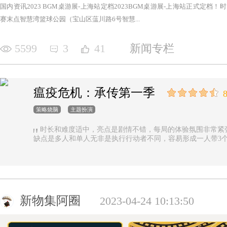
国内资讯2023 BGM桌游展-上海站定档2023BGM桌游展-上海站正式定档！时间：2
赛末点智慧湾篮球公园（宝山区蕰川路6号智慧...
5599
3
41
新闻专栏
瘟疫危机：承传第一季
8
策略烧脑
主题扮演
时长和难度适中，亮点是剧情不错，每局的体验氛围非常紧
缺点是多人和单人无非是执行行动者不同，容易形成一人带3
新物集阿圈
2023-04-24 10:13:50