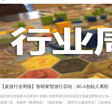
【桌游行业周报】智研家智游行启动；BGA创始人离职
国内资讯智研家启动智游行全国计划智研家日前启动其全国桌游吧联动计划——
桌游门店，并提供《猪朋狗友》《搞笑瑜伽》《樛木计之骇浪求生》三款游戏。智