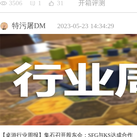
3506
1
31
开箱评测
特污屠DM
2023-05-23 14:34:29
【桌游行业周报】集石召开股东会；SFG与KS达成合作