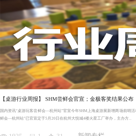
否进入罪恶的回合，鉴于次数有限以及是在英雄之后，这对于
雄在场上存活的时间推移，英雄会变得更强，为了不断重创英
日记录表，末日记录表上的数字越大，罪恶将会变得愈加难以
竭尽全力后，仍要凭着压倒性的力量夷平土地。 与罪恶相对应的，是英雄阵营。每一次游戏，会在众
多英雄中（基础是七个，扩展中还有二十个左右）选择七个组
的能力，也各有侧重，这一点的设计使游戏可玩度更高。然而
的危机，英雄的每次行动都需要深思熟虑，与队友的配合显得
英雄更是需要不断搜寻装备武装自己，然而每一轮的装备数量
英雄为了目标浴血奋战，然而行动有限，资源有限，英雄们唯
战、面对压力的人来说，英雄的阵营将让你沉浸于此。，而罪
我体验的六局里，只扮演了一次罪恶，大多数作为英雄时，面
游戏，不仅仅是挑战，而是它本身加入的运气因素和策略程度
实现的艰巨挑战。大家有机会确实值得尝试！
【桌游行业周报】 SHM尝鲜会官宣；金极客奖结果公布
国内资讯“桌游玩客尝鲜会—杭州站”官宣今年SHM上海桌游展新增两场前哨活动
鲜会—杭州站”已官宣定于5月20日在杭州大悦城4楼火星工厂举办，主办方...
1925
1
31
新闻专栏