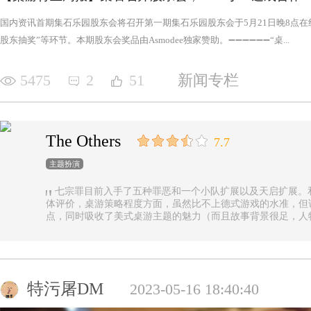
国内资讯首期集石乐园股东会将召开第一期集石乐园股东会于5月21日晚8点
股东抽奖”等环节。本期股东会奖品由Asmodee独家赞助。➖➖➖➖➖➖“桌...
5475
2
51
新闻专栏
The Others
7.7
主题扮演
七宗罪目前入手了五种罪恶和一个小队扩展以及天启扩展。
体评价，桌游策略程度方面，虽然比不上德式游戏的水准，但
点，同时吸收了美式桌游主题的魅力（而且故事背景很足，人
的优势（这一点，对于双方玩家都是，后文再做展开）。 游戏设定是一个玩家操控由一种罪恶组成的
阵营，与他挑选的一类追随者，展开对英雄的对抗，最终的目
后继之力时，便能取得胜利。七种罪恶，每一种罪恶都拥有着
种罪恶出现，却仍然能在整个地图上看到憎恶兽和追随者的身
事推进，化身降临，如若不慎，充满力量的化身必将索去英雄
特污屠DM
2023-05-16 18:40:40
罪恶中最有气势的，很不错，而作为拓展中的天启和天启四骑
家在游戏中不会拥有主动的回合，但绝不是大家想象中的被动