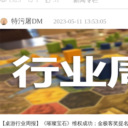
特污屠DM
2023-05-11 13:53:05
【桌游行业周报】《璀璨宝石》维权成功；金极客奖提