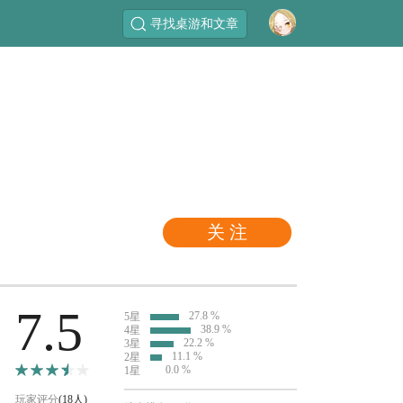
寻找桌游和文章
关 注
7.5
27.8 %
5星
38.9 %
4星
22.2 %
3星
11.1 %
2星
0.0 %
1星
玩家评分
(18人)