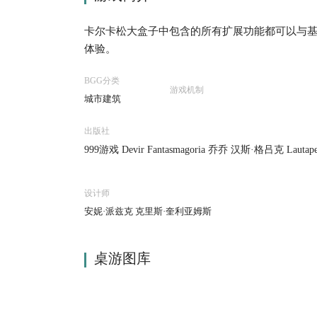
卡尔卡松大盒子中包含的所有扩展功能都可以与
体验。
BGG分类
游戏机制
城市建筑
出版社
999游戏 Devir Fantasmagoria 乔乔 汉斯·格吕克 Lauta
设计师
安妮·派兹克 克里斯·奎利亚姆斯
桌游图库