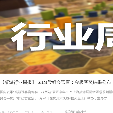
否进入罪恶的回合，鉴于次数有限以及是在英雄之后，这对于
雄在场上存活的时间推移，英雄会变得更强，为了不断重创英
日记录表，末日记录表上的数字越大，罪恶将会变得愈加难以
竭尽全力后，仍要凭着压倒性的力量夷平土地。 与罪恶相对应的，是英雄阵营。每一次游戏，会在众
多英雄中（基础是七个，扩展中还有二十个左右）选择七个组
的能力，也各有侧重，这一点的设计使游戏可玩度更高。然而
的危机，英雄的每次行动都需要深思熟虑，与队友的配合显得
英雄更是需要不断搜寻装备武装自己，然而每一轮的装备数量
英雄为了目标浴血奋战，然而行动有限，资源有限，英雄们唯
战、面对压力的人来说，英雄的阵营将让你沉浸于此。，而罪
我体验的六局里，只扮演了一次罪恶，大多数作为英雄时，面
游戏，不仅仅是挑战，而是它本身加入的运气因素和策略程度
实现的艰巨挑战。大家有机会确实值得尝试！
【桌游行业周报】 SHM尝鲜会官宣；金极客奖结果公布
国内资讯“桌游玩客尝鲜会—杭州站”官宣今年SHM上海桌游展新增两场前哨活动
鲜会—杭州站”已官宣定于5月20日在杭州大悦城4楼火星工厂举办，主办方...
1925
1
31
新闻专栏