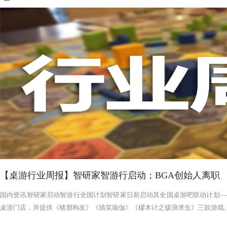
【桌游行业周报】智研家智游行启动；BGA创始人离职
国内资讯智研家启动智游行全国计划智研家日前启动其全国桌游吧联动计划——
桌游门店，并提供《猪朋狗友》《搞笑瑜伽》《樛木计之骇浪求生》三款游戏。智