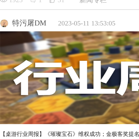
特污屠DM
2023-05-11 13:53:05
【桌游行业周报】《璀璨宝石》维权成功；金极客奖提