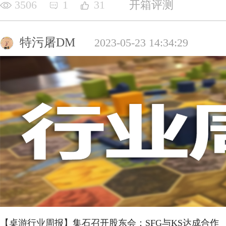
3506
1
31
开箱评测
特污屠DM
2023-05-23 14:34:29
【桌游行业周报】集石召开股东会；SFG与KS达成合作