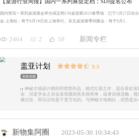
【桌游行业周报】国内一系列展会定档；SDJ提名公布
国内资讯一系列桌游展会举办或定档150桌游展2023春季场：已于5月27日
会-上海站：将于6月18日在上海举行。东北桌游展季间聚会：将于6月2...
2464
2
58
新闻专栏
盖亚计划
9.3
策略烧脑
神秘大地设计师的同类型作品，德式扛鼎之作，适合喜欢深
杂，但是学会之后会发现规则其实很简单，或者说很流畅，规
难记住，而玩法却是千变万化的。与神秘大地相比，优势是从4
异，随机地图虽然对平衡性稍有影响但增加的变化和思考量绝对值
n.online，这里有各种大佬等你们来吊打
新物集阿圈
2023-05-30 10:34:43