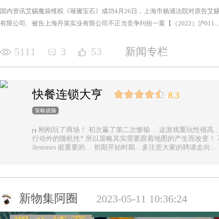
国内资讯艾赐魔袋维权《璀璨宝石》成功4月26日，上海市杨浦法院对原告艾
有限公司、被告上海丹英实业有限公司不正当竞争纠纷一案【（2022）沪011...
5111
3
53
新闻专栏
快餐连锁大亨
8.3
策略烧脑
刚刚玩了两场！ 初次赢了第二次惨输… 这游戏重玩性很高… 主要是唯一的随机性是地图… 除了玩家
行动外的随机性* 所以策略其实需要跟着地图的产生而改变！ 不能一直使用一样的科技书！ 然后记得m
ilestones 挺重要的… 初期开始时期…多注意大家的聘请走
新物集阿圈
2023-05-11 10:36:24