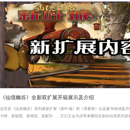
《仙境幽谷》全新双扩展开箱展示及介绍
这里是《仙境幽谷》系列最新扩展《新叶城》和《薄雾林》以及豪华收纳盘升
卡牌、新版图、新模组、新配件……它们又会为你带来哪些全新的仙境系列游戏体