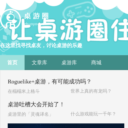
在这里找寻找桌友，讨论桌游的乐趣
首页
文章库
桌游库
商城
Roguelike+桌游，有可能成功吗？
世界上真的有龙吗？
在榻榻米上格斗
桌游吐槽大会开始了！
什么游戏能玩一千年？
桌游里的「灵魂译名」