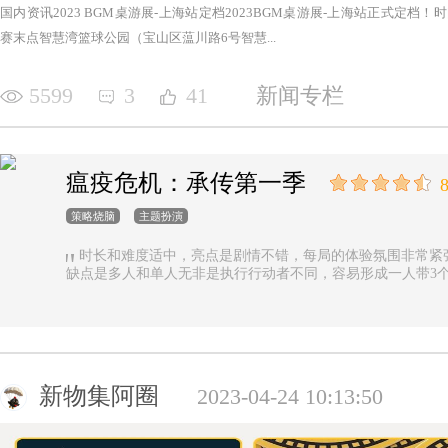
国内资讯2023 BGM桌游展-上海站定档2023BGM桌游展-上海站正式定档！时间：2
赛末点智慧湾篮球公园（宝山区蕰川路6号智慧...
5599
3
41
新闻专栏
瘟疫危机：承传第一季
8
策略烧脑
主题扮演
时长和难度适中，亮点是剧情不错，每局的体验氛围非常紧
缺点是多人和单人无非是执行行动者不同，容易形成一人带3
新物集阿圈
2023-04-24 10:13:50