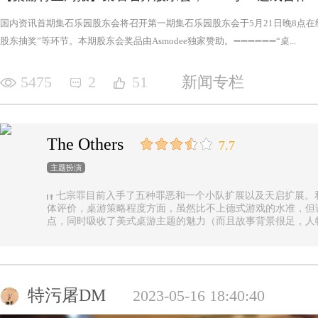
国内资讯首期集石乐园股东会将召开第一期集石乐园股东会于5月21日晚8点
股东抽奖”等环节。本期股东会奖品由Asmodee独家赞助。➖➖➖➖➖➖“桌...
5475
2
51
新闻专栏
The Others
7.7
主题扮演
七宗罪目前入手了五种罪恶和一个小队扩展以及天启扩展。
体评价，桌游策略程度方面，虽然比不上德式游戏的水准，但
点，同时吸收了美式桌游主题的魅力（而且故事背景很足，人
的优势（这一点，对于双方玩家都是，后文再做展开）。 游戏设定是一个玩家操控由一种罪恶组成的
阵营，与他挑选的一类追随者，展开对英雄的对抗，最终的目
后继之力时，便能取得胜利。七种罪恶，每一种罪恶都拥有着
种罪恶出现，却仍然能在整个地图上看到憎恶兽和追随者的身
事推进，化身降临，如若不慎，充满力量的化身必将索去英雄
特污屠DM
2023-05-16 18:40:40
罪恶中最有气势的，很不错，而作为拓展中的天启和天启四骑
家在游戏中不会拥有主动的回合，但绝不是大家想象中的被动