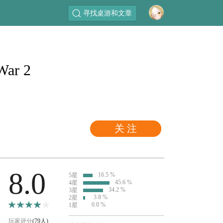
寻找桌游和文章
War 2
关 注
8.0
16.5 %
5星
45.6 %
4星
34.2 %
3星
3.8 %
2星
0.0 %
1星
玩家评分
(79人)