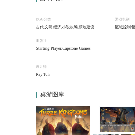
BGG分类
游戏机制
古代,文明,经济,小说改编,领地建设
区域控制/
出版社
Starting Player,Capstone Games
设计师
Ray Toh
桌游图库