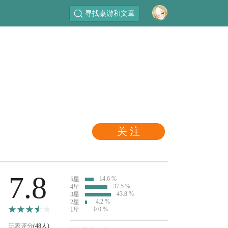
寻找桌游和文章
关 注
7.8
14.6 %
5星
37.5 %
4星
43.8 %
3星
4.2 %
2星
0.0 %
1星
玩家评分
(48人)