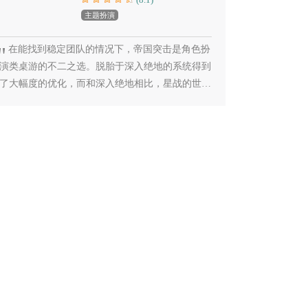
主题扮演
在能找到稳定团队的情况下，帝国突击是角色扮
演类桌游的不二之选。脱胎于深入绝地的系统得到
了大幅度的优化，而和深入绝地相比，星战的世界
观使得远程攻击更多，从而在战术上也有了更多的
变化（模型挡远程视线）。不过由于茫茫多的扩展
加上A社只引进基础，就导致这个游戏成为了一个
坑货。依托APP可以尝鲜，但是要想好好玩，还是
需要有一位具有奉献精神的城主。