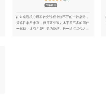
策略烧脑
向桌游核心玩家转变过程中绕不开的一款桌游，
策略性非常丰富，但是要有智力水平差不多的同伴
一起玩，才有斗智斗勇的快感。唯一缺点是代入感
稍差，跟家人朋友****的时候，他们都觉得规则有
点复杂，尤其是对于不喜欢动脑的人，没什么吸引
力。一开始带娃玩还有犹豫，但是当娃儿赢了好几
盘的时候，不得不感叹不能低估小孩的接受度。