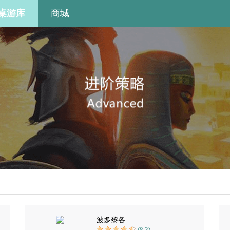
桌游库
商城
波多黎各
(8.3)