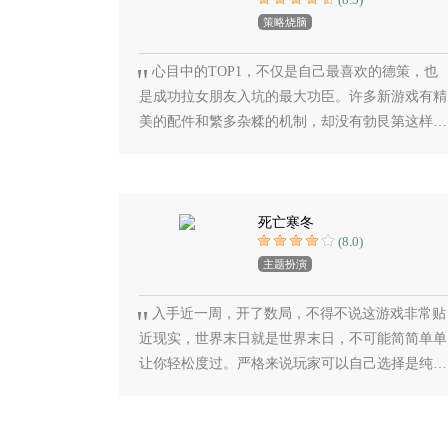
策略烧脑
心目中的TOP1，不仅是自己最喜欢的德策，也
是成功拉女朋友入坑的最大功臣。许多新游戏有精
美的配件和繁多杂糅的机制，却没有勃艮第这样老
牌经典德策的爽快感。让玩家打出爽快感才是好游
戏的最重要基石，当然勃艮第如果能换换皮优化一
下美工就更好了…
死亡寒冬
(8.0)
主题扮演
入手近一周，开了数局，不得不说这游戏非常贴
近现实，世界末日就是世界末日，不可能简简单单
让你轻松度过。严格来说玩家可以自己选择是纯合
作还是半合作，但是在这样艰苦的环境之下，存活
都是问题还有顾及背叛者，挺难，但是代入感极
强，****