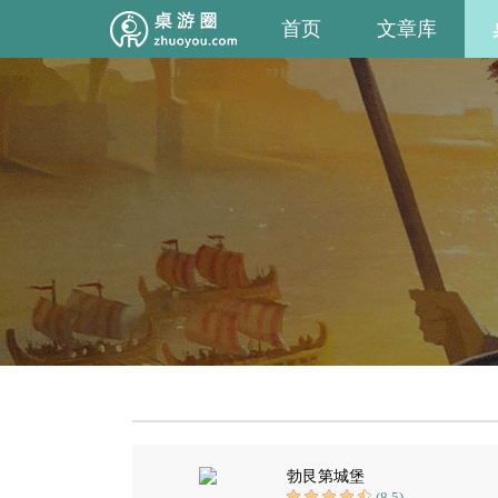
首页
文章库
勃艮第城堡
(8.5)