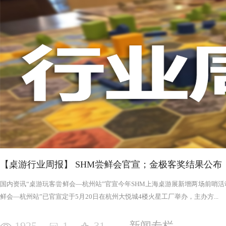
否进入罪恶的回合，鉴于次数有限以及是在英雄之后，这对于
雄在场上存活的时间推移，英雄会变得更强，为了不断重创英
日记录表，末日记录表上的数字越大，罪恶将会变得愈加难以
竭尽全力后，仍要凭着压倒性的力量夷平土地。 与罪恶相对应的，是英雄阵营。每一次游戏，会在众
多英雄中（基础是七个，扩展中还有二十个左右）选择七个组
的能力，也各有侧重，这一点的设计使游戏可玩度更高。然而
的危机，英雄的每次行动都需要深思熟虑，与队友的配合显得
英雄更是需要不断搜寻装备武装自己，然而每一轮的装备数量
英雄为了目标浴血奋战，然而行动有限，资源有限，英雄们唯
战、面对压力的人来说，英雄的阵营将让你沉浸于此。，而罪
我体验的六局里，只扮演了一次罪恶，大多数作为英雄时，面
游戏，不仅仅是挑战，而是它本身加入的运气因素和策略程度
实现的艰巨挑战。大家有机会确实值得尝试！
【桌游行业周报】 SHM尝鲜会官宣；金极客奖结果公布
国内资讯“桌游玩客尝鲜会—杭州站”官宣今年SHM上海桌游展新增两场前哨活动
鲜会—杭州站”已官宣定于5月20日在杭州大悦城4楼火星工厂举办，主办方...
1925
1
31
新闻专栏