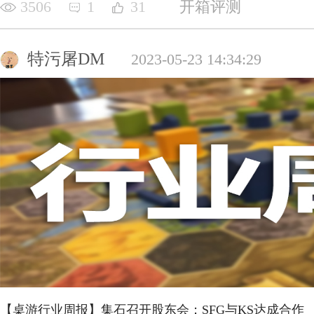
3506
1
31
开箱评测
特污屠DM
2023-05-23 14:34:29
【桌游行业周报】集石召开股东会；SFG与KS达成合作