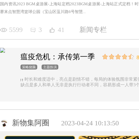
国内资讯2023 BGM桌游展-上海站定档2023BGM桌游展-上海站正式定档！时间：2
赛末点智慧湾篮球公园（宝山区蕰川路6号智慧...
5599
3
41
新闻专栏
瘟疫危机：承传第一季
8
策略烧脑
主题扮演
时长和难度适中，亮点是剧情不错，每局的体验氛围非常紧
缺点是多人和单人无非是执行行动者不同，容易形成一人带3
新物集阿圈
2023-04-24 10:13:50