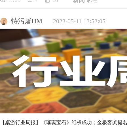
特污屠DM
2023-05-11 13:53:05
【桌游行业周报】《璀璨宝石》维权成功；金极客奖提