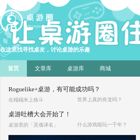
在这里找寻找桌友，讨论桌游的乐趣
首页
文章库
桌游库
商城
Roguelike+桌游，有可能成功吗？
世界上真的有龙吗？
在榻榻米上格斗
桌游吐槽大会开始了！
什么游戏能玩一千年？
桌游里的「灵魂译名」