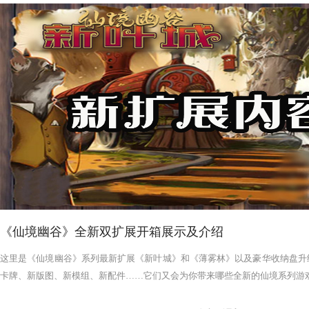
《仙境幽谷》全新双扩展开箱展示及介绍
这里是《仙境幽谷》系列最新扩展《新叶城》和《薄雾林》以及豪华收纳盘升
卡牌、新版图、新模组、新配件……它们又会为你带来哪些全新的仙境系列游戏体