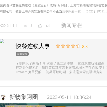
国内资讯艾赐魔袋维权《璀璨宝石》成功4月26日，上海市杨浦法院对原告艾
有限公司、被告上海丹英实业有限公司不正当竞争纠纷一案【（2022）沪011...
5111
3
53
新闻专栏
快餐连锁大亨
8.3
策略烧脑
刚刚玩了两场！ 初次赢了第二次惨输… 这游戏重玩性很高… 主要是唯一的随机性是地图… 除了玩家
行动外的随机性* 所以策略其实需要跟着地图的产生而改变！ 不能一直使用一样的科技书！ 然后记得m
ilestones 挺重要的… 初期开始时期…多注意大家的聘请走
新物集阿圈
2023-05-11 10:36:24