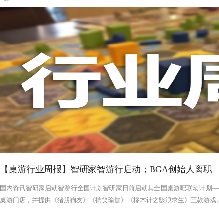
【桌游行业周报】智研家智游行启动；BGA创始人离职
国内资讯智研家启动智游行全国计划智研家日前启动其全国桌游吧联动计划——
桌游门店，并提供《猪朋狗友》《搞笑瑜伽》《樛木计之骇浪求生》三款游戏。智