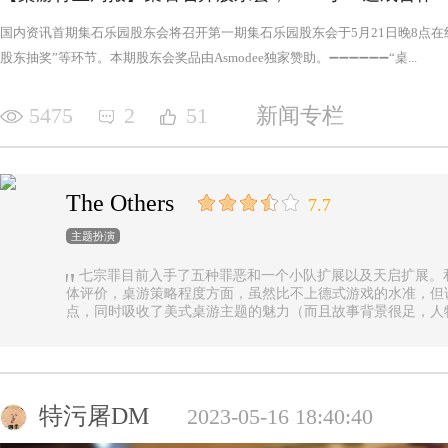
国内资讯首期集石乐园股东会将召开第一期集石乐园股东会于5月21日晚8点
股东抽奖”等环节。本期股东会奖品由Asmodee独家赞助。➖➖➖➖➖➖“桌...
5475
2
51
新闻专栏
The Others
7.7
主题扮演
七宗罪目前入手了五种罪恶和一个小队扩展以及天启扩展。
体评价，桌游策略程度方面，虽然比不上德式游戏的水准，但
点，同时吸收了美式桌游主题的魅力（而且故事背景很足，人
的优势（这一点，对于双方玩家都是，后文再做展开）。 游戏设定是一个玩家操控由一种罪恶组成的
阵营，与他挑选的一类追随者，展开对英雄的对抗，最终的目
后继之力时，便能取得胜利。七种罪恶，每一种罪恶都拥有着
种罪恶出现，却仍然能在整个地图上看到憎恶兽和追随者的身
事推进，化身降临，如若不慎，充满力量的化身必将索去英雄
特污屠DM
2023-05-16 18:40:40
罪恶中最有气势的，很不错，而作为拓展中的天启和天启四骑
家在游戏中不会拥有主动的回合，但绝不是大家想象中的被动