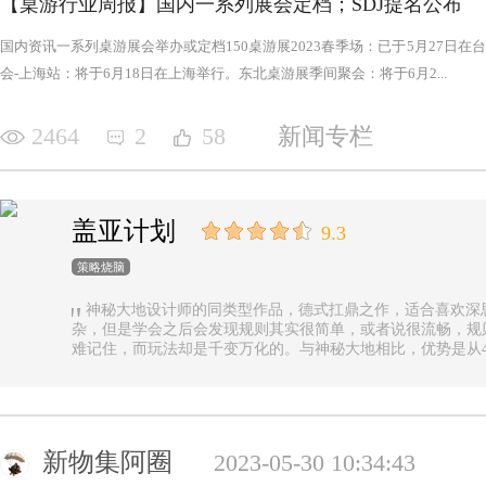
【桌游行业周报】国内一系列展会定档；SDJ提名公布
国内资讯一系列桌游展会举办或定档150桌游展2023春季场：已于5月27日
会-上海站：将于6月18日在上海举行。东北桌游展季间聚会：将于6月2...
2464
2
58
新闻专栏
盖亚计划
9.3
策略烧脑
神秘大地设计师的同类型作品，德式扛鼎之作，适合喜欢深
杂，但是学会之后会发现规则其实很简单，或者说很流畅，规
难记住，而玩法却是千变万化的。与神秘大地相比，优势是从4
异，随机地图虽然对平衡性稍有影响但增加的变化和思考量绝对值
n.online，这里有各种大佬等你们来吊打
新物集阿圈
2023-05-30 10:34:43