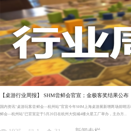
否进入罪恶的回合，鉴于次数有限以及是在英雄之后，这对于
雄在场上存活的时间推移，英雄会变得更强，为了不断重创英
日记录表，末日记录表上的数字越大，罪恶将会变得愈加难以
竭尽全力后，仍要凭着压倒性的力量夷平土地。 与罪恶相对应的，是英雄阵营。每一次游戏，会在众
多英雄中（基础是七个，扩展中还有二十个左右）选择七个组
的能力，也各有侧重，这一点的设计使游戏可玩度更高。然而
的危机，英雄的每次行动都需要深思熟虑，与队友的配合显得
英雄更是需要不断搜寻装备武装自己，然而每一轮的装备数量
英雄为了目标浴血奋战，然而行动有限，资源有限，英雄们唯
战、面对压力的人来说，英雄的阵营将让你沉浸于此。，而罪
我体验的六局里，只扮演了一次罪恶，大多数作为英雄时，面
游戏，不仅仅是挑战，而是它本身加入的运气因素和策略程度
实现的艰巨挑战。大家有机会确实值得尝试！
【桌游行业周报】 SHM尝鲜会官宣；金极客奖结果公布
国内资讯“桌游玩客尝鲜会—杭州站”官宣今年SHM上海桌游展新增两场前哨活动
鲜会—杭州站”已官宣定于5月20日在杭州大悦城4楼火星工厂举办，主办方...
1925
1
31
新闻专栏