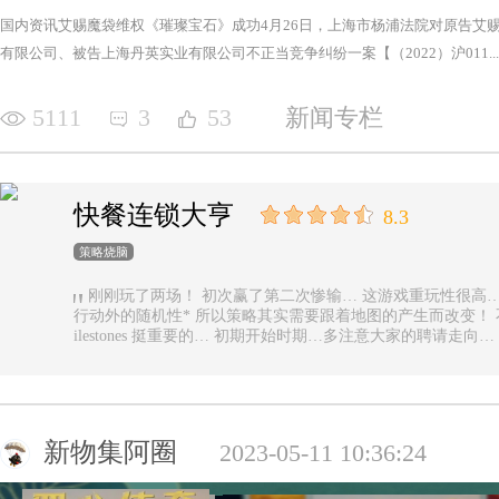
国内资讯艾赐魔袋维权《璀璨宝石》成功4月26日，上海市杨浦法院对原告艾
有限公司、被告上海丹英实业有限公司不正当竞争纠纷一案【（2022）沪011...
5111
3
53
新闻专栏
快餐连锁大亨
8.3
策略烧脑
刚刚玩了两场！ 初次赢了第二次惨输… 这游戏重玩性很高… 主要是唯一的随机性是地图… 除了玩家
行动外的随机性* 所以策略其实需要跟着地图的产生而改变！ 不能一直使用一样的科技书！ 然后记得m
ilestones 挺重要的… 初期开始时期…多注意大家的聘请走
新物集阿圈
2023-05-11 10:36:24