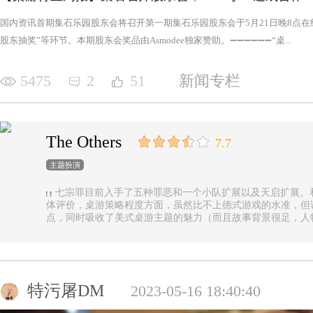
国内资讯首期集石乐园股东会将召开第一期集石乐园股东会于5月21日晚8点
股东抽奖”等环节。本期股东会奖品由Asmodee独家赞助。➖➖➖➖➖➖“桌...
5475
2
51
新闻专栏
The Others
7.7
主题扮演
七宗罪目前入手了五种罪恶和一个小队扩展以及天启扩展。
体评价，桌游策略程度方面，虽然比不上德式游戏的水准，但
点，同时吸收了美式桌游主题的魅力（而且故事背景很足，人
的优势（这一点，对于双方玩家都是，后文再做展开）。 游戏设定是一个玩家操控由一种罪恶组成的
阵营，与他挑选的一类追随者，展开对英雄的对抗，最终的目
后继之力时，便能取得胜利。七种罪恶，每一种罪恶都拥有着
种罪恶出现，却仍然能在整个地图上看到憎恶兽和追随者的身
事推进，化身降临，如若不慎，充满力量的化身必将索去英雄
特污屠DM
2023-05-16 18:40:40
罪恶中最有气势的，很不错，而作为拓展中的天启和天启四骑
家在游戏中不会拥有主动的回合，但绝不是大家想象中的被动