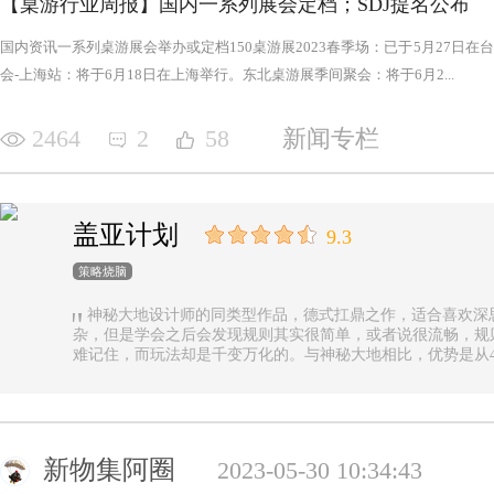
【桌游行业周报】国内一系列展会定档；SDJ提名公布
国内资讯一系列桌游展会举办或定档150桌游展2023春季场：已于5月27日
会-上海站：将于6月18日在上海举行。东北桌游展季间聚会：将于6月2...
2464
2
58
新闻专栏
盖亚计划
9.3
策略烧脑
神秘大地设计师的同类型作品，德式扛鼎之作，适合喜欢深
杂，但是学会之后会发现规则其实很简单，或者说很流畅，规
难记住，而玩法却是千变万化的。与神秘大地相比，优势是从4
异，随机地图虽然对平衡性稍有影响但增加的变化和思考量绝对值
n.online，这里有各种大佬等你们来吊打
新物集阿圈
2023-05-30 10:34:43