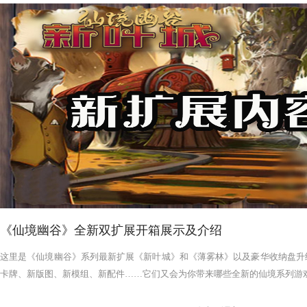
《仙境幽谷》全新双扩展开箱展示及介绍
这里是《仙境幽谷》系列最新扩展《新叶城》和《薄雾林》以及豪华收纳盘升
卡牌、新版图、新模组、新配件……它们又会为你带来哪些全新的仙境系列游戏体