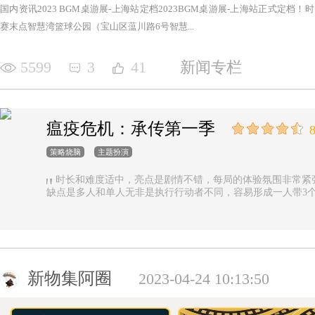
国内资讯2023 BGM桌游展-上海站定档2023BGM桌游展-上海站正式定档！时间：2
赛末点智慧湾篮球公园（宝山区蕰川路6号智慧...
5599
3
41
新闻专栏
瘟疫危机：承传第一季
8
策略烧脑
主题扮演
时长和难度适中，亮点是剧情不错，每局的体验氛围非常紧
缺点是多人和单人无非是执行行动者不同，容易形成一人带3
新物集阿圈
2023-04-24 10:13:50