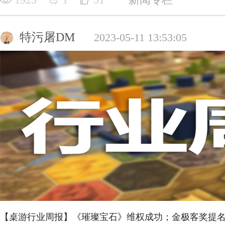
特污屠DM
2023-05-11 13:53:05
【桌游行业周报】《璀璨宝石》维权成功；金极客奖提