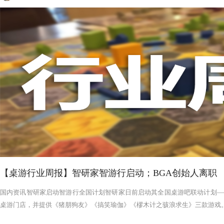
【桌游行业周报】智研家智游行启动；BGA创始人离职
国内资讯智研家启动智游行全国计划智研家日前启动其全国桌游吧联动计划——
桌游门店，并提供《猪朋狗友》《搞笑瑜伽》《樛木计之骇浪求生》三款游戏。智