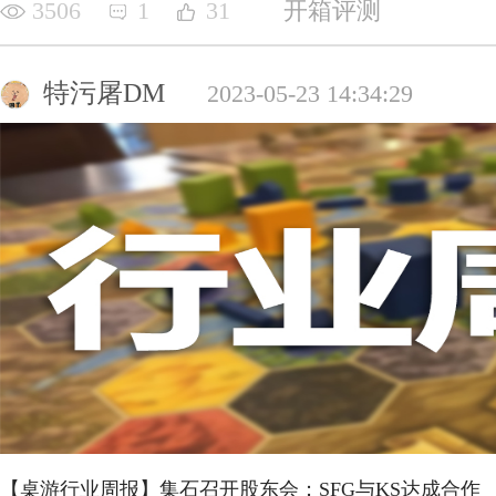
3506
1
31
开箱评测
特污屠DM
2023-05-23 14:34:29
【桌游行业周报】集石召开股东会；SFG与KS达成合作