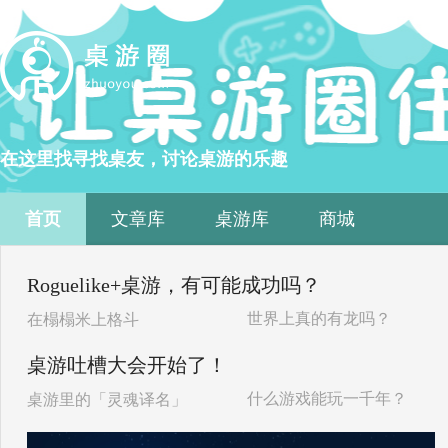
在这里找寻找桌友，讨论桌游的乐趣
首页
文章库
桌游库
商城
Roguelike+桌游，有可能成功吗？
世界上真的有龙吗？
在榻榻米上格斗
桌游吐槽大会开始了！
什么游戏能玩一千年？
桌游里的「灵魂译名」