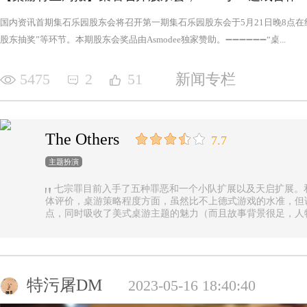
国内资讯首期集石乐园股东会将召开第一期集石乐园股东会于5月21日晚8点
股东抽奖”等环节。本期股东会奖品由Asmodee独家赞助。➖➖➖➖➖➖“桌...
5475
2
51
新闻专栏
The Others
7.7
主题扮演
七宗罪目前入手了五种罪恶和一个小队扩展以及天启扩展。
体评价，桌游策略程度方面，虽然比不上德式游戏的水准，但
点，同时吸收了美式桌游主题的魅力（而且故事背景很足，人
的优势（这一点，对于双方玩家都是，后文再做展开）。 游戏设定是一个玩家操控由一种罪恶组成的
阵营，与他挑选的一类追随者，展开对英雄的对抗，最终的目
后继之力时，便能取得胜利。七种罪恶，每一种罪恶都拥有着
种罪恶出现，却仍然能在整个地图上看到憎恶兽和追随者的身
事推进，化身降临，如若不慎，充满力量的化身必将索去英雄
特污屠DM
2023-05-16 18:40:40
罪恶中最有气势的，很不错，而作为拓展中的天启和天启四骑
家在游戏中不会拥有主动的回合，但绝不是大家想象中的被动