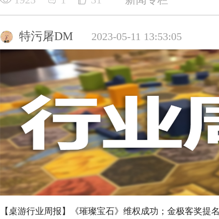
特污屠DM
2023-05-11 13:53:05
【桌游行业周报】《璀璨宝石》维权成功；金极客奖提