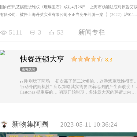
国内资讯艾赐魔袋维权《璀璨宝石》成功4月26日，上海市杨浦法院对原告艾
有限公司、被告上海丹英实业有限公司不正当竞争纠纷一案【（2022）沪011...
5111
3
53
新闻专栏
快餐连锁大亨
8.3
策略烧脑
刚刚玩了两场！ 初次赢了第二次惨输… 这游戏重玩性很高… 主要是唯一的随机性是地图… 除了玩家
行动外的随机性* 所以策略其实需要跟着地图的产生而改变！ 不能一直使用一样的科技书！ 然后记得m
ilestones 挺重要的… 初期开始时期…多注意大家的聘请走
新物集阿圈
2023-05-11 10:36:24