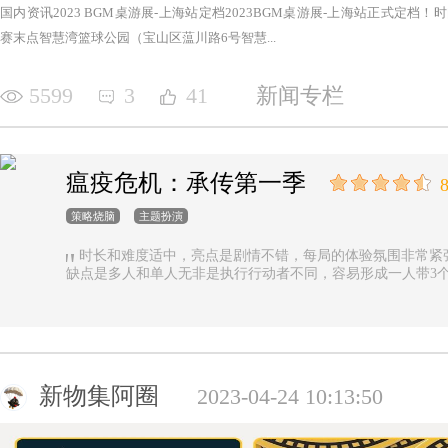
国内资讯2023 BGM桌游展-上海站定档2023BGM桌游展-上海站正式定档！时间：2
赛末点智慧湾篮球公园（宝山区蕰川路6号智慧...
5599
3
41
新闻专栏
瘟疫危机：承传第一季
8
策略烧脑
主题扮演
时长和难度适中，亮点是剧情不错，每局的体验氛围非常紧
缺点是多人和单人无非是执行行动者不同，容易形成一人带3
新物集阿圈
2023-04-24 10:13:50