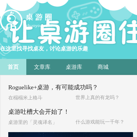
在这里找寻找桌友，讨论桌游的乐趣
首页
文章库
桌游库
商城
Roguelike+桌游，有可能成功吗？
世界上真的有龙吗？
在榻榻米上格斗
桌游吐槽大会开始了！
什么游戏能玩一千年？
桌游里的「灵魂译名」