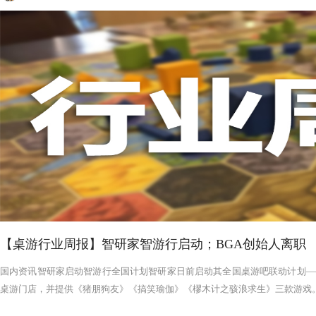
【桌游行业周报】智研家智游行启动；BGA创始人离职
国内资讯智研家启动智游行全国计划智研家日前启动其全国桌游吧联动计划——
桌游门店，并提供《猪朋狗友》《搞笑瑜伽》《樛木计之骇浪求生》三款游戏。智