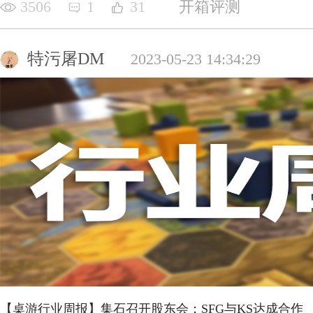
3506
1
31
开箱评测
特污屠DM
2023-05-23 14:34:29
【桌游行业周报】集石召开股东会；SFG与KS达成合作