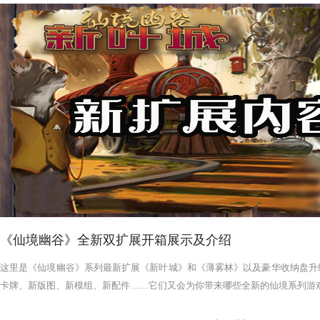
《仙境幽谷》全新双扩展开箱展示及介绍
这里是《仙境幽谷》系列最新扩展《新叶城》和《薄雾林》以及豪华收纳盘升
卡牌、新版图、新模组、新配件……它们又会为你带来哪些全新的仙境系列游戏体