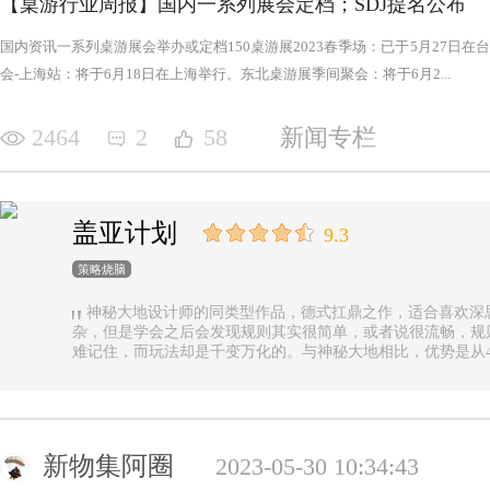
【桌游行业周报】国内一系列展会定档；SDJ提名公布
国内资讯一系列桌游展会举办或定档150桌游展2023春季场：已于5月27日
会-上海站：将于6月18日在上海举行。东北桌游展季间聚会：将于6月2...
2464
2
58
新闻专栏
盖亚计划
9.3
策略烧脑
神秘大地设计师的同类型作品，德式扛鼎之作，适合喜欢深
杂，但是学会之后会发现规则其实很简单，或者说很流畅，规
难记住，而玩法却是千变万化的。与神秘大地相比，优势是从4
异，随机地图虽然对平衡性稍有影响但增加的变化和思考量绝对值
n.online，这里有各种大佬等你们来吊打
新物集阿圈
2023-05-30 10:34:43