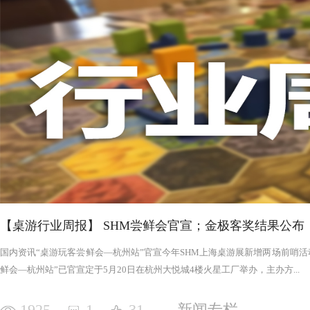
否进入罪恶的回合，鉴于次数有限以及是在英雄之后，这对于
雄在场上存活的时间推移，英雄会变得更强，为了不断重创英
日记录表，末日记录表上的数字越大，罪恶将会变得愈加难以
竭尽全力后，仍要凭着压倒性的力量夷平土地。 与罪恶相对应的，是英雄阵营。每一次游戏，会在众
多英雄中（基础是七个，扩展中还有二十个左右）选择七个组
的能力，也各有侧重，这一点的设计使游戏可玩度更高。然而
的危机，英雄的每次行动都需要深思熟虑，与队友的配合显得
英雄更是需要不断搜寻装备武装自己，然而每一轮的装备数量
英雄为了目标浴血奋战，然而行动有限，资源有限，英雄们唯
战、面对压力的人来说，英雄的阵营将让你沉浸于此。，而罪
我体验的六局里，只扮演了一次罪恶，大多数作为英雄时，面
游戏，不仅仅是挑战，而是它本身加入的运气因素和策略程度
实现的艰巨挑战。大家有机会确实值得尝试！
【桌游行业周报】 SHM尝鲜会官宣；金极客奖结果公布
国内资讯“桌游玩客尝鲜会—杭州站”官宣今年SHM上海桌游展新增两场前哨活动
鲜会—杭州站”已官宣定于5月20日在杭州大悦城4楼火星工厂举办，主办方...
1925
1
31
新闻专栏